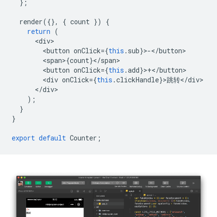
};
render
({},
{
count
})
{
return
(
<
div
<
button
onClick
=
{
this
.
sub
}
>
-
<
/button
<
span
>
{
count
}
<
/
span
<
button
onClick
=
{
this
.
add
}
>
+
<
/button
<
div
onClick
=
{
this
.
clickHandle
}
>
跳转
<
/
div
<
/
div
);
}
}
export
default
Counter
;