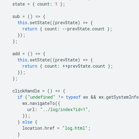
state
=
{
count
:
1
};
sub
=
()
=
>
{
this
.
setState
((
prevState
)
=
>
{
return
{
count
:
--
prevState
.
count
};
});
};
add
=
()
=
>
{
this
.
setState
((
prevState
)
=
>
{
return
{
count
:
++
prevState
.
count
};
});
};
clickHandle
=
()
=
>
{
if
(
"undefined"
!=
typeof
wx
 && 
wx
.
getSystemInfo
wx
.
navigateTo
({
url
:
"../log/index?id=1"
,
});
}
else
{
location
.
href
=
"log.html"
;
}