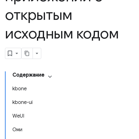
открытым
исходным кодом
Содержание
kbone
kbone-ui
WeUI
Оми