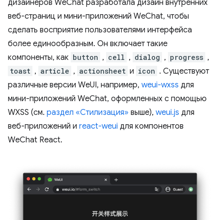
дизайнеров WeChat разработала дизайн внутренних
веб-страниц и мини-приложений WeChat, чтобы
сделать восприятие пользователями интерфейса
более единообразным. Он включает такие
компоненты, как
button
,
cell
,
dialog
,
progress
,
toast
,
article
,
actionsheet
и
icon
. Существуют
различные версии WeUI, например,
weui-wxss
для
мини-приложений WeChat, оформленных с помощью
WXSS (см.
раздел «Стилизация»
выше),
weui.js
для
веб-приложений и
react-weui
для компонентов
WeChat React.