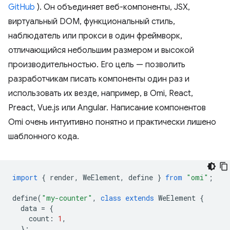
GitHub
). Он объединяет веб-компоненты, JSX,
виртуальный DOM, функциональный стиль,
наблюдатель или прокси в один фреймворк,
отличающийся небольшим размером и высокой
производительностью. Его цель — позволить
разработчикам писать компоненты один раз и
использовать их везде, например, в Omi, React,
Preact, Vue.js или Angular. Написание компонентов
Omi очень интуитивно понятно и практически лишено
шаблонного кода.
import
{
render
,
WeElement
,
define
}
from
"omi"
;
define
(
"my-counter"
,
class
extends
WeElement
{
data
=
{
count
:
1
,
};