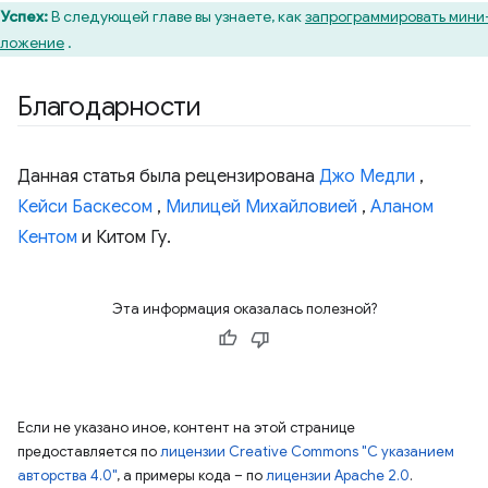
Успех:
В следующей главе вы узнаете, как
запрограммировать мини
иложение
.
Благодарности
Данная статья была рецензирована
Джо Медли
,
Кейси Баскесом
,
Милицей Михайловией
,
Аланом
Кентом
и Китом Гу.
Эта информация оказалась полезной?
Если не указано иное, контент на этой странице
предоставляется по
лицензии Creative Commons "С указанием
авторства 4.0"
, а примеры кода – по
лицензии Apache 2.0
.