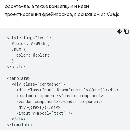
фронтенда, а также концепции и идеи
проектирования фреймворков, в основном из Vue.js.
<style lang="less">

  @color: #4d926f;

  .num {

    color: @color;

  }

</style>

<template>

  <div class="container">

    <div class="num" @tap="num++">{{num}}</div>

    <custom-component></custom-component>

    <vendor-component></vendor-component>

    <div>{{text}}</div>

    <input v-model="text" />

  </div>

</template>
