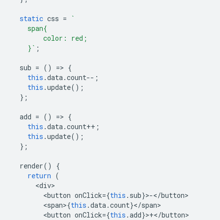
static
css
=
`
    span{
        color: red;
    }`
;
sub
=
()
=
>
{
this
.
data
.
count
--
;
this
.
update
();
};
add
=
()
=
>
{
this
.
data
.
count
++
;
this
.
update
();
};
render
()
{
return
(
<
div
<
button
onClick
=
{
this
.
sub
}
>
-
<
/button
<
span
>
{
this
.
data
.
count
}
<
/
span
<
button
onClick
=
{
this
.
add
}
>
+
<
/button