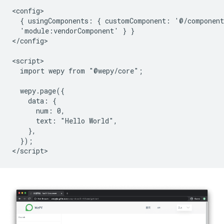
<config>

  { usingComponents: { customComponent: '@/component
  'module:vendorComponent' } }

</config>

<script>

  import wepy from "@wepy/core";

  wepy.page({

    data: {

      num: 0,

      text: "Hello World",

    },

  });
