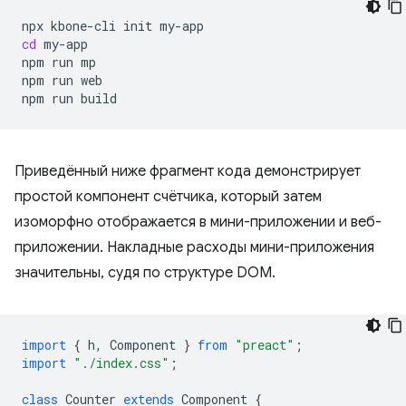
npx
kbone-cli
init
cd
my-app

npm
run
mp

npm
run
web

npm
run
Приведённый ниже фрагмент кода демонстрирует
простой компонент счётчика, который затем
изоморфно отображается в мини-приложении и веб-
приложении. Накладные расходы мини-приложения
значительны, судя по структуре DOM.
import
{
h
,
Component
}
from
"preact"
;
import
"./index.css"
;
class
Counter
extends
Component
{