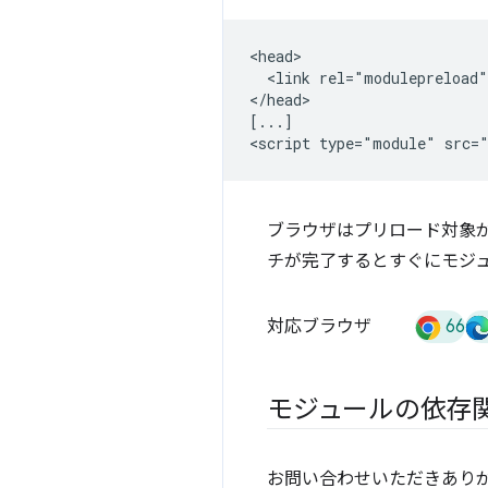
<head>

  <link rel="modulepreload"
</head>

[...]

ブラウザはプリロード対象
チが完了するとすぐにモジ
66
対応ブラウザ
モジュールの依存
お問い合わせいただきあり