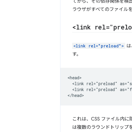
てから、その依存関係を検出
ラウザがすべてのファイル
<link rel="prel
<link rel="preload">
は
す。
<head>

  <link rel="preload" as="s
  <link rel="preload" as="f
これは、CSS ファイル内
は複数のラウンドトリップ