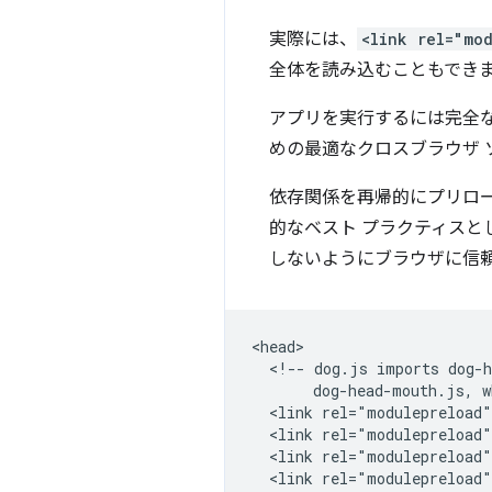
実際には、
<link rel="mo
全体を読み込むこともでき
アプリを実行するには完全
めの最適なクロスブラウザ 
依存関係を再帰的にプリロ
的なベスト プラクティスと
しないようにブラウザに信
<head>

  <!-- dog.js imports dog-h
       dog-head-mouth.js, w
  <link rel="modulepreload"
  <link rel="modulepreload"
  <link rel="modulepreload"
  <link rel="modulepreload"