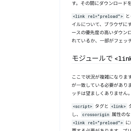
す。その間にダウンロード
<link rel="preload">
と
イルについて、ブラウザに
ースの優先度の高いダウン
れているか、一部がフェッ
モジュールで
<lin
ここで状況が複雑になりま
が一致している必要がありま
ッチは望ましくありません
<script>
タグと
<link>
し、
crossorigin
属性の
<link rel="preload">
に