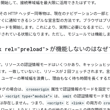
を開始して、接続帯域幅を最大限に活用できたはずです。
その HTTP ヘッダー同等物は、現在のナビゲーションの一部
すぐに通知できるシンプルな宣言型の方法です。ブラウザはプ
ロードを開始します。これにより、実際に必要になるまでに、
チされている状態になります。ただし、モジュールでは機能し
k rel="preload">
が機能しないのはなぜ
す。リソースの認証情報モードはいくつかあり、キャッシュヒ
す。一致していないと、リソースが 2 回フェッチされます。言
。ユーザーの帯域幅を浪費し、理由もなく待ち時間を長くする
タグの場合は、
crossorigin
属性で認証情報のモードを設定で
ない
<script type="module">
は、
omit
の認証情報モードを
は存在しません。つまり、
<script>
と
<link>
の両方の
cro