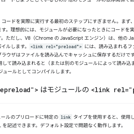
リロードしようとしているものが他のモジュールの依存関係で
、コードを実際に実行する最初のステップにすぎません。まず
ます。理想的には、モジュールが必要になったときにコードを
し、V8（Chrome の JavaScript エンジン）は、他の Jav
パイルします。
<link rel="preload">
には、読み込まれるフ
ブラウザはファイルを読み込んでキャッシュに保存するだけで
用して読み込まれると（または別のモジュールによって読み込
pt モジュールとしてコンパイルします。
lepreload">
はモジュールの
<link rel="
ュールのプリロードに特定の
link
タイプを使用すると、使用
ML を記述できます。デフォルト設定で問題なく動作します。