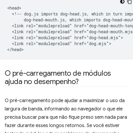
<head>

  <!-- dog.js imports dog-head.js, which in turn impo
       dog-head-mouth.js, which imports dog-head-mout
  <link rel="modulepreload" href="dog-head-mouth-tong
  <link rel="modulepreload" href="dog-head-mouth.mjs"
  <link rel="modulepreload" href="dog-head.mjs">

  <link rel="modulepreload" href="dog.mjs">

O pré-carregamento de módulos
ajuda no desempenho?
O pré-carregamento pode ajudar a maximizar o uso da
largura de banda, informando ao navegador o que ele
precisa buscar para que não fique preso sem nada para
fazer durante esses longos retornos. Se você estiver