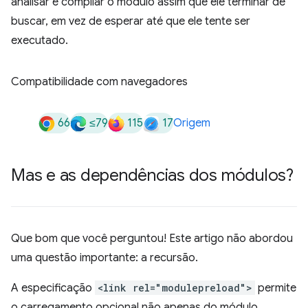
analisar e compilar o módulo assim que ele terminar de
buscar, em vez de esperar até que ele tente ser
executado.
Compatibilidade com navegadores
66
≤79
115
17
Origem
Mas e as dependências dos módulos?
Que bom que você perguntou! Este artigo não abordou
uma questão importante: a recursão.
A especificação
<link rel="modulepreload">
permite
o carregamento opcional não apenas do módulo