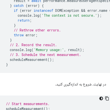
result
=
await
performance
.
measureUserAgentSpeci
}
catch
(
error
)
{
if
(
error
instanceof
DOMException
 && 
error
.
name
console
.
log
(
'The context is not secure.'
);
return
;
}
// Rethrow other errors.
throw
error
;
}
// 2. Record the result.
console
.
log
(
'Memory usage:'
,
result
);
// 3. Schedule the next measurement.
scheduleMeasurement
();
}
در نهایت، شروع به اندازه‌گیری کنید.
// Start measurements.
scheduleMeasurement
();