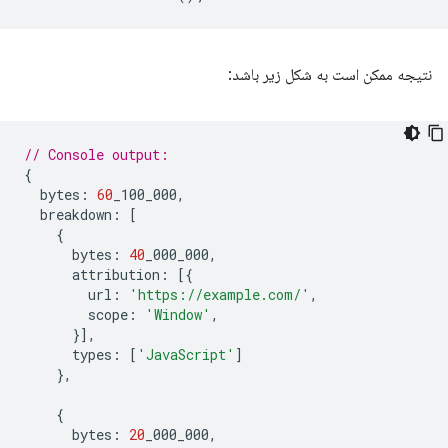
نتیجه ممکن است به شکل زیر باشد:
// Console output:
{
bytes
:
60
_100_000
,
breakdown
:
[
{
bytes
:
40
_000_000
,
attribution
:
[{
url
:
'https://example.com/'
,
scope
:
'Window'
,
}],
types
:
[
'JavaScript'
]
},
{
bytes
:
20
_000_000
,