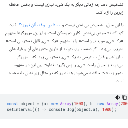
تشخیص دهد چه زمانی دیگر به یک شیء نیازی نیست و بخش حافظه
زیرین را آزاد کند.
با این حال، تشخیص بی‌نقص نیست و
مسئله‌ی توقف آلن تورینگ
ثابت
کرد که تشخیص بی‌نقص، کاری غیرممکن است. بنابراین، مرورگرها مفهوم
«یک شیء مورد نیاز است» را با مفهوم «یک شیء قابل دسترسی است»
تقریب می‌زنند. اگر صفحه وب نتواند از طریق متغیرهای آن و فیلدهای
سایر اشیاء قابل دسترسی به یک شیء دسترسی پیدا کند، مرورگر
می‌تواند با خیال راحت شیء را پس بگیرد. تفاوت بین این دو مفهوم
منجر به نشت حافظه می‌شود، همانطور که در مثال زیر نشان داده شده
است.
const
object
=
{
a
:
new
Array
(
1000
),
b
:
new
Array
(
200
setInterval
(()
=
>
console
.
log
(
object
.
a
),
1000
);