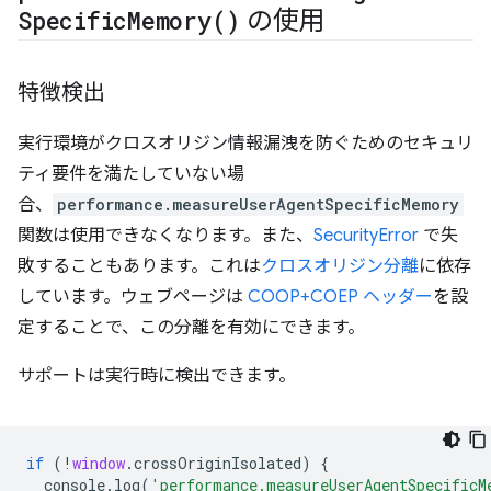
Specific
Memory(
)
の使用
特徴検出
実行環境がクロスオリジン情報漏洩を防ぐためのセキュリ
ティ要件を満たしていない場
合、
performance.measureUserAgentSpecificMemory
関数は使用できなくなります。また、
SecurityError
で失
敗することもあります。これは
クロスオリジン分離
に依存
しています。ウェブページは
COOP+COEP ヘッダー
を設
定することで、この分離を有効にできます。
サポートは実行時に検出できます。
if
(
!
window
.
crossOriginIsolated
)
{
console
.
log
(
'performance.measureUserAgentSpecificM