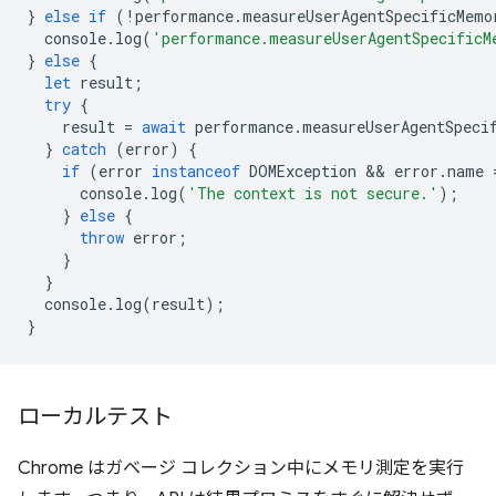
}
else
if
(
!
performance
.
measureUserAgentSpecificMemo
console
.
log
(
'performance.measureUserAgentSpecificM
}
else
{
let
result
;
try
{
result
=
await
performance
.
measureUserAgentSpeci
}
catch
(
error
)
{
if
(
error
instanceof
DOMException
 && 
error
.
name
console
.
log
(
'The context is not secure.'
);
}
else
{
throw
error
;
}
}
console
.
log
(
result
);
}
ローカルテスト
Chrome はガベージ コレクション中にメモリ測定を実行