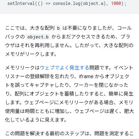
setInterval
(()
=
>
console
.
log
(
object
.
a
),
1000
);
ここでは、大きな配列
b
は不要になりましたが、コール
バックの
object.b
からまだアクセスできるため、ブラ
ウザはそれを再利用しません。したがって、大きな配列の
メモリがリークします。
メモリリークは
ウェブでよく発生する
問題です。イベント
リスナーの登録解除を忘れたり、iframe からオブジェク
トを誤ってキャプチャしたり、ワーカーを閉じなかった
り、配列にオブジェクトを蓄積したりすると、簡単に発生
します。ウェブページにメモリリークがある場合、メモリ
使用量は時間とともに増加し、ウェブページは遅く、肥大
化しているように見えます。
この問題を解決する最初のステップは、問題を測定するこ