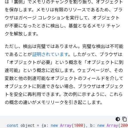
は「裏側」でメモリのチャンクを割り振り、オブジェクト
を保存します。メモリは有限のリソースであるため、ブラ
ウザはガベージ コレクションを実行して、オブジェクト
が不要になったときに検出し、基盤となるメモリ チャン
クを解放します。
ただし、検出は完璧ではありません。完璧な検出は不可能
であることが
証明されています
。したがって、ブラウザは
「オブジェクトが必要」という概念を「オブジェクトに到
達可能」という概念に近似します。ウェブページが、その
変数と他の到達可能なオブジェクトのフィールドを介して
オブジェクトに到達できない場合、ブラウザはオブジェク
トを安全に再利用できます。次の例に示すように、これら
の概念の違いがメモリリークを引き起こします。
const
object
=
{
a
:
new
Array
(
1000
),
b
:
new
Array
(
200