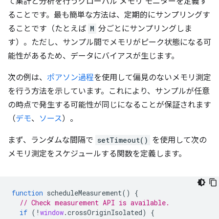
て集計と分析を行うグローバル メモリ モニターを定義す
ることです。最も簡単な方法は、定期的にサンプリングす
ることです（たとえば
M
分ごとにサンプリングしま
す）。ただし、サンプル間でメモリがピーク状態になる可
能性があるため、データにバイアスが生じます。
次の例は、
ポアソン過程
を使用して偏見のないメモリ測定
を行う方法を示しています。これにより、サンプルが任意
の時点で発生する可能性が同じになることが保証されます
（
デモ
、
ソース
）。
まず、ランダムな間隔で
setTimeout()
を使用して次の
メモリ測定をスケジュールする関数を定義します。
function
scheduleMeasurement
()
{
// Check measurement API is available.
if
(
!
window
.
crossOriginIsolated
)
{