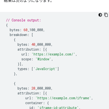
結果は次のようになります。
// Console output:
{
bytes
:
60
_100_000
,
breakdown
:
[
{
bytes
:
40
_000_000
,
attribution
:
[{
url
:
'https://example.com/'
,
scope
:
'Window'
,
}],
types
:
[
'JavaScript'
]
},
{
bytes
:
20
_000_000
,
attribution
:
[{
url
:
'https://example.com/iframe'
,
container
:
{
id
:
'iframe-id-attribute'
,