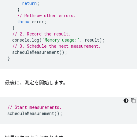
return
;
}
// Rethrow other errors.
throw
error
;
}
// 2. Record the result.
console
.
log
(
'Memory usage:'
,
result
);
// 3. Schedule the next measurement.
scheduleMeasurement
();
}
最後に、測定を開始します。
// Start measurements.
scheduleMeasurement
();