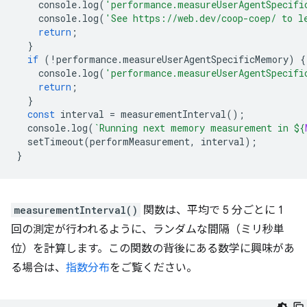
console
.
log
(
'performance.measureUserAgentSpecifi
console
.
log
(
'See https://web.dev/coop-coep/ to l
return
;
}
if
(
!
performance
.
measureUserAgentSpecificMemory
)
{
console
.
log
(
'performance.measureUserAgentSpecifi
return
;
}
const
interval
=
measurementInterval
();
console
.
log
(
`Running next memory measurement in 
${
setTimeout
(
performMeasurement
,
interval
);
}
measurementInterval()
関数は、平均で 5 分ごとに 1
回の測定が行われるように、ランダムな間隔（ミリ秒単
位）を計算します。この関数の背後にある数学に興味があ
る場合は、
指数分布
をご覧ください。