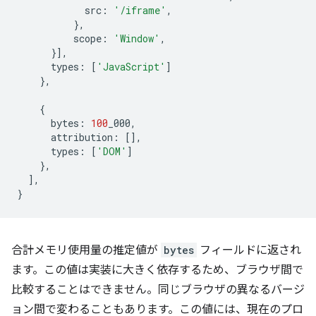
src
:
'/iframe'
,
},
scope
:
'Window'
,
}],
types
:
[
'JavaScript'
]
},
{
bytes
:
100
_000
,
attribution
:
[],
types
:
[
'DOM'
]
},
],
}
合計メモリ使用量の推定値が
bytes
フィールドに返され
ます。この値は実装に大きく依存するため、ブラウザ間で
比較することはできません。同じブラウザの異なるバージ
ョン間で変わることもあります。この値には、現在のプロ