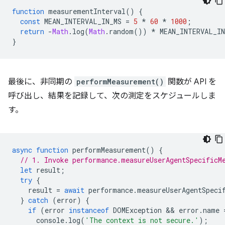
function
measurementInterval
()
{
const
MEAN_INTERVAL_IN_MS
=
5
*
60
*
1000
;
return
-
Math
.
log
(
Math
.
random
())
*
MEAN_INTERVAL_IN
}
最後に、非同期の
performMeasurement()
関数が API を
呼び出し、結果を記録して、次の測定をスケジュールしま
す。
async
function
performMeasurement
()
{
// 1. Invoke performance.measureUserAgentSpecificM
let
result
;
try
{
result
=
await
performance
.
measureUserAgentSpeci
}
catch
(
error
)
{
if
(
error
instanceof
DOMException
 && 
error
.
name
console
.
log
(
'The context is not secure.'
);