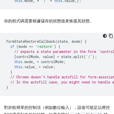
this
.
mode_
+
'/'
+
this
.
value_
);
你的程式碼需要根據儲存的狀態值來恢復其狀態。
formStateRestoreCallback
(
state
,
mode
)
{
if
(
mode
==
'restore'
)
{
// expects a state parameter in the form 'contro
[
controlMode
,
value
]
=
state
.
split
(
'/'
);
this
.
mode_
=
controlMode
;
this
.
value_
=
value
;
}
// Chrome doesn't handle autofill for form-associa
// In the autofill case, you might need to handle 
}
對於較簡單的控制項（例如數位輸入），該值可能足以將控