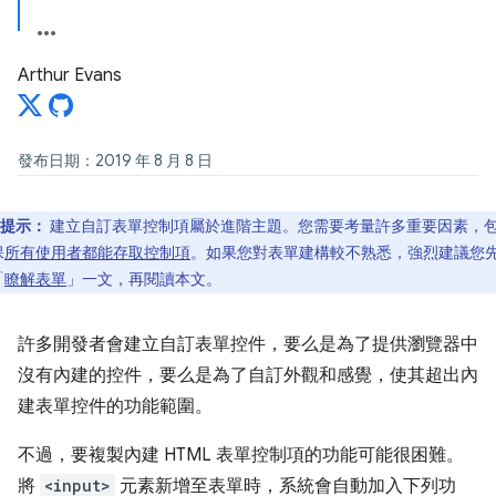
Arthur Evans
發布日期：2019 年 8 月 8 日
提示：
建立自訂表單控制項屬於進階主題。您需要考量許多重要因素，
保
所有使用者都能存取控制項
。如果您對表單建構較不熟悉，強烈建議您
「
瞭解表單
」一文，再閱讀本文。
許多開發者會建立自訂表單控件，要么是為了提供瀏覽器中
沒有內建的控件，要么是為了自訂外觀和感覺，使其超出內
建表單控件的功能範圍。
不過，要複製內建 HTML 表單控制項的功能可能很困難。
將
<input>
元素新增至表單時，系統會自動加入下列功