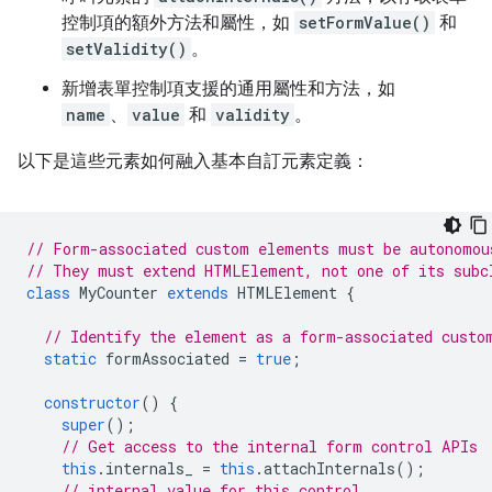
控制項的額外方法和屬性，如
setFormValue()
和
setValidity()
。
新增表單控制項支援的通用屬性和方法，如
name
、
value
和
validity
。
以下是這些元素如何融入基本自訂元素定義：
// Form-associated custom elements must be autonomou
// They must extend HTMLElement, not one of its subc
class
MyCounter
extends
HTMLElement
{
// Identify the element as a form-associated custo
static
formAssociated
=
true
;
constructor
()
{
super
();
// Get access to the internal form control APIs
this
.
internals_
=
this
.
attachInternals
();
// internal value for this control