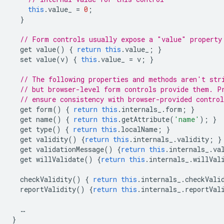
this
.
value_
=
0
;
}
// Form controls usually expose a "value" property
get
value
()
{
return
this
.
value_
;
}
set
value
(
v
)
{
this
.
value_
=
v
;
}
// The following properties and methods aren't str
// but browser-level form controls provide them. P
// ensure consistency with browser-provided control
get
form
()
{
return
this
.
internals_
.
form
;
}
get
name
()
{
return
this
.
getAttribute
(
'name'
);
}
get
type
()
{
return
this
.
localName
;
}
get
validity
()
{
return
this
.
internals_
.
validity
;
}
get
validationMessage
()
{
return
this
.
internals_
.
va
get
willValidate
()
{
return
this
.
internals_
.
willVal
checkValidity
()
{
return
this
.
internals_
.
checkVali
reportValidity
()
{
return
this
.
internals_
.
reportVal
…
}