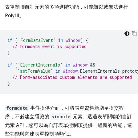
表單關聯自訂元素的多項進階功能，可能難以或無法進行
Polyfill。
if
(
'FormDataEvent'
in
window
)
{
// formdata event is supported
}
if
(
'ElementInternals'
in
window
'setFormValue'
in
window
.
ElementInternals
.
protot
// Form-associated custom elements are supported
}
formdata
事件提供介面，可將表單資料新增至提交程
序，不必建立隱藏的
<input>
元素。透過表單關聯的自訂
元素 API，您可以為自訂表單控制項提供一組新的功能，這
些功能與內建表單控制項類似。