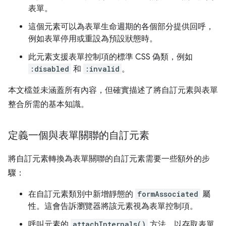
表單。
這個元素可以為表單生命週期的各個部分提供回呼，
例如表單停用或重設為預設狀態時。
此元素支援表單控制項的標準 CSS 偽類，例如
:disabled
和
:invalid
。
本文檔並未涵蓋所有內容，但確實描述了將自訂元素與表單
整合所需的基本知識。
定義一個與表單關聯的自訂元素
將自訂元素轉換為表單關聯的自訂元素需要一些額外的步
驟：
在自訂元素類別中新增靜態的
formAssociated
屬
性。這會告訴瀏覽器將該元素視為表單控制項。
呼叫元素的
attachInternals()
方法，以存取表單