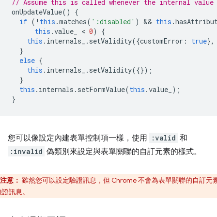
// Assume this is called whenever the internal value
onUpdateValue
()
{
if
(
!
this
.
matches
(
':disabled'
)
 && 
this
.
hasAttribu
this
.
value_
 < 
0
)
{
this
.
internals_
.
setValidity
({
customError
:
true
},
}
else
{
this
.
internals_
.
setValidity
({});
}
this
.
internals
.
setFormValue
(
this
.
value_
);
}
您可以像設定內建表單控制項一樣，使用
:valid
和
:invalid
偽類別來設定與表單關聯的自訂元素的樣式。
注意：
雖然您可以設定驗證訊息，但 Chrome 不會為表單關聯的自訂元
驗證訊息。