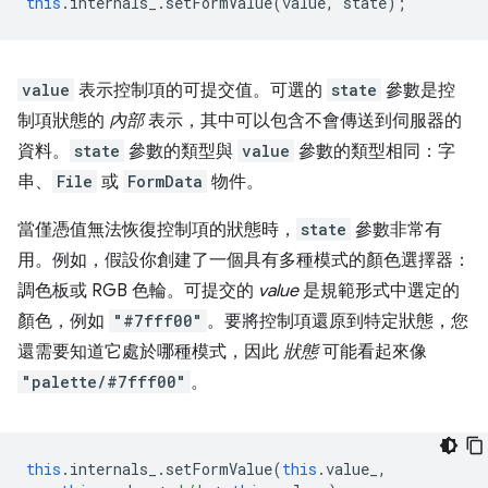
this
.
internals_
.
setFormValue
(
value
,
state
);
value
表示控制項的可提交值。可選的
state
參數是控
制項狀態的
內部
表示，其中可以包含不會傳送到伺服器的
資料。
state
參數的類型與
value
參數的類型相同：字
串、
File
或
FormData
物件。
當僅憑值無法恢復控制項的狀態時，
state
參數非常有
用。例如，假設你創建了一個具有多種模式的顏色選擇器：
調色板或 RGB 色輪。可提交的
value
是規範形式中選定的
顏色，例如
"#7fff00"
。要將控制項還原到特定狀態，您
還需要知道它處於哪種模式，因此
狀態
可能看起來像
"palette/#7fff00"
。
this
.
internals_
.
setFormValue
(
this
.
value_
,