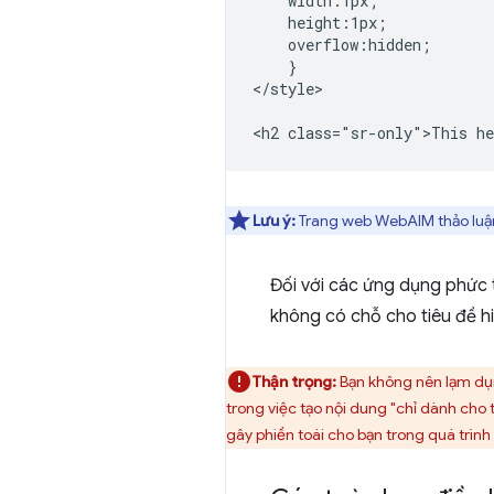
    width:1px;

    height:1px;

    overflow:hidden;

    }

</style>

Lưu ý:
Trang web WebAIM thảo luận
Đối với các ứng dụng phức t
không có chỗ cho tiêu đề hi
Thận trọng:
Bạn không nên lạm dụng
trong việc tạo nội dung "chỉ dành cho
gây phiền toái cho bạn trong quá trình 