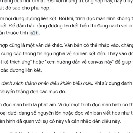
c năng của nút bị mất. Đối với những trường hợp này, hãy tha
nút đó sao cho phù hợp.
m nội dung đường liên kết. Đôi khi, trình đọc màn hình không
thiết. Để đảm bảo rằng đường liên kết hiển thị đúng cách với 
ản thuộc tính
alt
.
 hợp cũng là một vấn đề khác. Văn bản có thể nhấp vào, chẳng
cung cấp thông tin ngữ nghĩa về nơi liên kết đến. Thay vào 
iết kế thích ứng" hoặc "xem hướng dẫn về canvas này" để giúp
các đường liên kết.
t
danh sách thành phần điều khiển biểu mẫu
. Khi sử dụng danh
 chuyển thẳng đến các mục đó.
h đọc màn hình là phát âm. Ví dụ: một trình đọc màn hình có th
hoại dưới dạng số nguyên lớn hoặc đọc văn bản viết hoa như thể
màn hình đã quen với sự cố này và cân nhắc đến điều này.