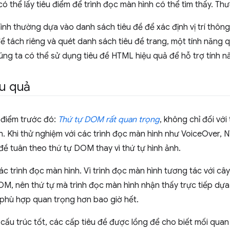
ó thể lấy tiêu điểm để trình đọc màn hình có thể tìm thấy. Th
nh thường dựa vào danh sách tiêu đề để xác định vị trí thông 
ể tách riêng và quét danh sách tiêu đề trang, một tính năng 
ng ta có thể sử dụng tiêu đề HTML hiệu quả để hỗ trợ tính n
ệu quả
t điểm trước đó:
Thứ tự DOM rất quan trọng
, không chỉ đối với
ình. Khi thử nghiệm với các trình đọc màn hình như VoiceOve
đề tuân theo thứ tự DOM thay vì thứ tự hình ảnh.
ác trình đọc màn hình. Vì trình đọc màn hình tương tác với cây
OM, nên thứ tự mà trình đọc màn hình nhận thấy trực tiếp dự
ề phù hợp quan trọng hơn bao giờ hết.
cấu trúc tốt, các cấp tiêu đề được lồng để cho biết mối quan