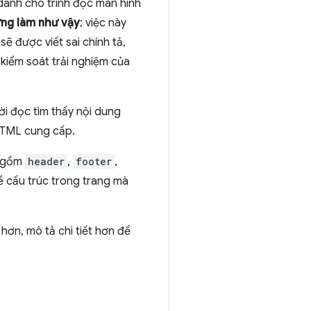
dành cho trình đọc màn hình
ng làm như vậy
; việc này
sẽ được viết sai chính tả,
 kiểm soát trải nghiệm của
ời đọc tìm thấy nội dung
HTML cung cấp.
o gồm
header
,
footer
,
ề cấu trúc trong trang mà
hơn, mô tả chi tiết hơn để