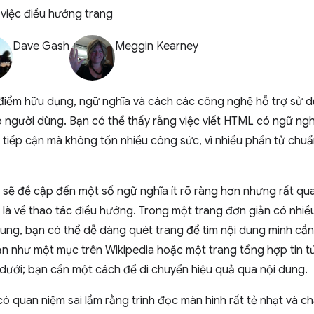
 việc điều hướng trang
Dave Gash
Meggin Kearney
 điểm hữu dụng, ngữ nghĩa và cách các công nghệ hỗ trợ sử d
o người dùng. Bạn có thể thấy rằng việc viết HTML có ngữ ngh
 tiếp cận mà không tốn nhiều công sức, vì nhiều phần tử chu
 sẽ đề cập đến một số ngữ nghĩa ít rõ ràng hơn nhưng rất qu
t là về thao tác điều hướng. Trong một trang đơn giản có nhiề
ng, bạn có thể dễ dàng quét trang để tìm nội dung mình cần.
ạn như một mục trên Wikipedia hoặc một trang tổng hợp tin t
 dưới; bạn cần một cách để di chuyển hiệu quả qua nội dung.
ó quan niệm sai lầm rằng trình đọc màn hình rất tẻ nhạt và c