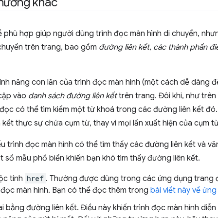
 hướng khác
ề phù hợp giúp người dùng trình đọc màn hình di chuyển, nh
chuyển trên trang, bao gồm
đường liên kết
,
các thành phần đi
ính năng con lăn của trình đọc màn hình (một cách dễ dàng đ
 cập vào
danh sách đường liên kết
trên trang. Đôi khi, như trên
 đọc có thể tìm kiếm một từ khoá trong các đường liên kết đó.
 kết thực sự chứa cụm từ, thay vì mọi lần xuất hiện của cụm từ
ếu trình đọc màn hình có thể tìm thấy các đường liên kết và v
ột số mẫu phổ biến khiến bạn khó tìm thấy đường liên kết.
ộc tính
href
. Thường được dùng trong các ứng dụng trang đơ
h đọc màn hình. Bạn có thể đọc thêm trong
bài viết này về ứn
i bằng đường liên kết. Điều này khiến trình đọc màn hình diễn