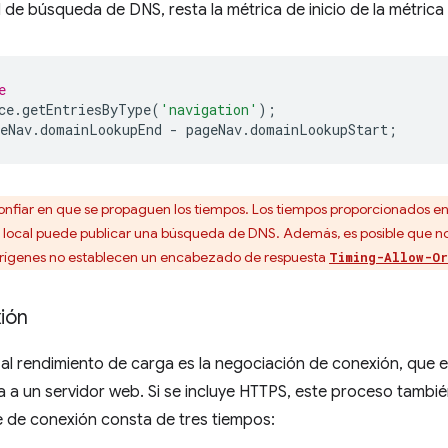
l de búsqueda de DNS, resta la métrica de inicio de la métrica 
e
ce
.
getEntriesByType
(
'navigation'
);
eNav
.
domainLookupEnd
-
pageNav
.
domainLookupStart
;
nfiar en que se propaguen los tiempos. Los tiempos proporcionados en
 local puede publicar una búsqueda de DNS. Además, es posible que no 
s orígenes no establecen un encabezado de respuesta
Timing-Allow-Or
ión
al rendimiento de carga es la negociación de conexión, que es
 un servidor web. Si se incluye HTTPS, este proceso también 
e de conexión consta de tres tiempos: