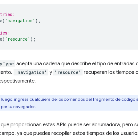
ntries:
e
(
'navigation'
);
ries:
e
(
'resource'
);
ByType
acepta una cadena que describe el tipo de entradas 
iento.
'navigation'
y
'resource'
recuperan los tiempos d
respectivamente.
y, luego, ingresa cualquiera de los comandos del fragmento de código 
s por tu navegador.
 que proporcionan estas APIs puede ser abrumadora, pero son
campo, ya que puedes recopilar estos tiempos de los usuarios 