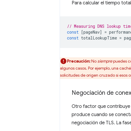
Para calcular el tiempo tota
// Measuring DNS lookup tim
const
[
pageNav
]
=
performan
const
totalLookupTime
=
pag
Precaución:
No
siempre
puedes co
algunos casos. Por ejemplo, una caché
solicitudes de origen cruzado si eso
Negociación de conex
Otro factor que contribuye 
produce cuando se conecta a
negociación de TLS. La fas