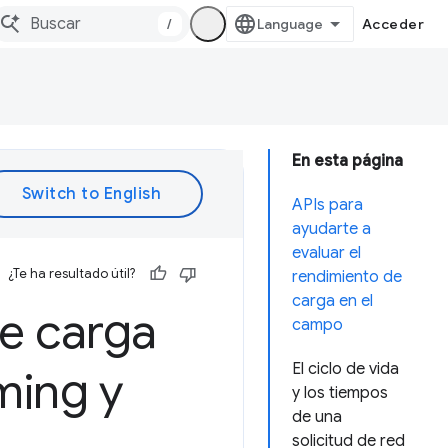
/
Acceder
En esta página
APIs para
ayudarte a
evaluar el
¿Te ha resultado útil?
rendimiento de
carga en el
e carga
campo
El ciclo de vida
ming y
y los tiempos
de una
solicitud de red