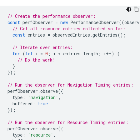
// Create the performance observer:
const
perfObserver
=
new
PerformanceObserver
((
observ
// Get all resource entries collected so far:
const
entries
=
observedEntries
.
getEntries
();
// Iterate over entries:
for
(
let
i
=
0
;
i
 < 
entries
.
length
;
i
++
)
{
// Do the work!
}
});
// Run the observer for Navigation Timing entries:
perfObserver
.
observe
({
type
:
'navigation'
,
buffered
:
true
});
// Run the observer for Resource Timing entries:
perfObserver
.
observe
({
type
:
'resource'
,