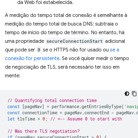
da Web foi estabelecida.
A medição do tempo total de conexão é semelhante à
medição do tempo total de busca DNS: subtraia o
tempo de início do tempo de término. No entanto, há
uma propriedade
secureConnectionStart
adicional
que pode ser
0
se o HTTPS não for usado ou
se a
conexão for persistente
. Se você quiser medir o tempo
de negociação de TLS, será necessário ter isso em
mente:
// Quantifying total connection time
const
[
pageNav
]
=
performance
.
getEntriesByType
(
'navi
const
connectionTime
=
pageNav
.
connectEnd
-
pageNav
.
let
tlsTime
=
0
;
// <-- Assume 0 to start with
// Was there TLS negotiation?
if
(
pageNav
.
secureConnectionStart
 > 
0
)
{