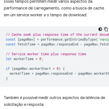
Esses tempos permitem medir vários aspectos da
performance de carregamento, como a busca de cache
em um service worker
e
o tempo de download:
// Cache seek plus response time of the current docu
const
[
pageNav
]
=
performance
.
getEntriesByType
(
'navi
const
fetchTime
=
pageNav
.
responseEnd
-
pageNav
.
fetc
// Service worker time plus response time
let
workerTime
=
0
;
if
(
pageNav
.
workerStart
 > 
0
)
{
workerTime
=
pageNav
.
responseEnd
-
pageNav
.
workerS
}
Também é possível medir outros aspectos da latência de
solicitação e resposta: