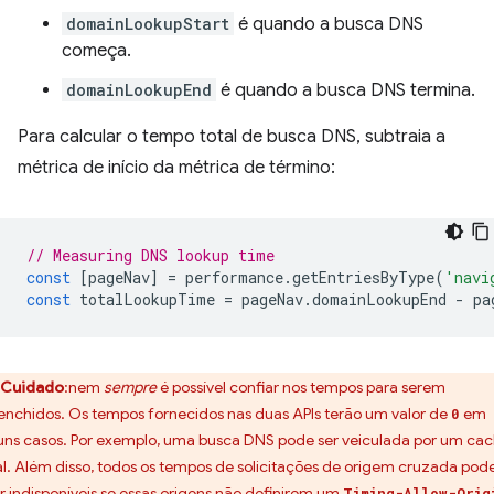
domainLookupStart
é quando a busca DNS
começa.
domainLookupEnd
é quando a busca DNS termina.
Para calcular o tempo total de busca DNS, subtraia a
métrica de início da métrica de término:
// Measuring DNS lookup time
const
[
pageNav
]
=
performance
.
getEntriesByType
(
'navi
const
totalLookupTime
=
pageNav
.
domainLookupEnd
-
pa
Cuidado
:nem
sempre
é possível confiar nos tempos para serem
enchidos. Os tempos fornecidos nas duas APIs terão um valor de
em
0
uns casos. Por exemplo, uma busca DNS pode ser veiculada por um ca
al. Além disso, todos os tempos de solicitações de origem cruzada pod
ar indisponíveis se essas origens não definirem um
Timing-Allow-Orig