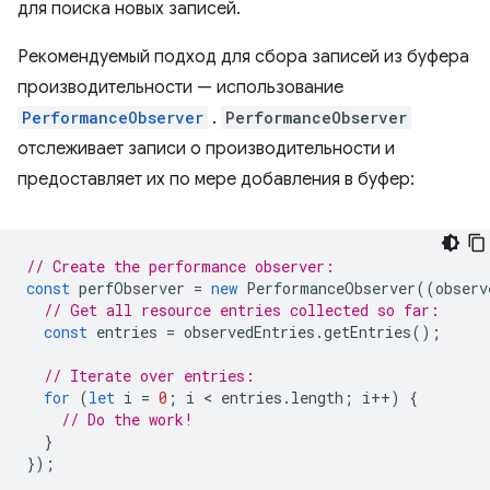
для поиска новых записей.
Рекомендуемый подход для сбора записей из буфера
производительности — использование
PerformanceObserver
.
PerformanceObserver
отслеживает записи о производительности и
предоставляет их по мере добавления в буфер:
// Create the performance observer:
const
perfObserver
=
new
PerformanceObserver
((
observ
// Get all resource entries collected so far:
const
entries
=
observedEntries
.
getEntries
();
// Iterate over entries:
for
(
let
i
=
0
;
i
 < 
entries
.
length
;
i
++
)
{
// Do the work!
}
});