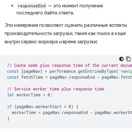
responseEnd
— это момент получения
последнего байта ответа.
Эти измерения позволяют оценить различные аспекты
производительности загрузки, такие как поиск в кэше
внутри сервис-воркера
и
время загрузки:
// Cache seek plus response time of the current docu
const
[
pageNav
]
=
performance
.
getEntriesByType
(
'navi
const
fetchTime
=
pageNav
.
responseEnd
-
pageNav
.
fetc
// Service worker time plus response time
let
workerTime
=
0
;
if
(
pageNav
.
workerStart
 > 
0
)
{
workerTime
=
pageNav
.
responseEnd
-
pageNav
.
workerS
}