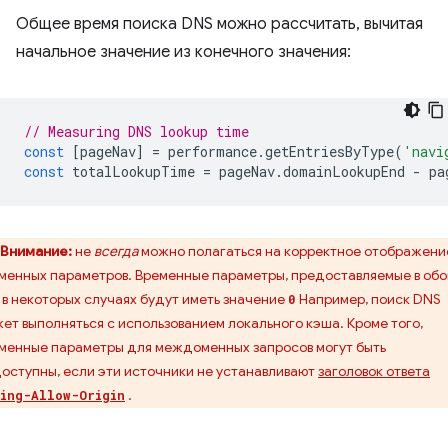
Общее время поиска DNS можно рассчитать, вычитая
начальное значение из конечного значения:
// Measuring DNS lookup time
const
[
pageNav
]
=
performance
.
getEntriesByType
(
'navi
const
totalLookupTime
=
pageNav
.
domainLookupEnd
-
pa
Внимание:
не
всегда
можно полагаться на корректное отображени
менных параметров. Временные параметры, предоставляемые в обо
, в некоторых случаях будут иметь значение
Например, поиск DNS
0
ет выполняться с использованием локального кэша. Кроме того,
менные параметры для междоменных запросов могут быть
оступны, если эти источники не устанавливают
заголовок ответа
.
ing-Allow-Origin