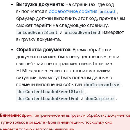
Выгрузка документа:
На страницах, где код
выполняется в
обработчике события
unload
,
браузер должен выполнить этот код, прежде чем
сможет перейти на следующую страницу.
unloadEventStart
и
unloadEventEnd
измеряют
выгрузку документа.
Обработка документов:
Время обработки
документов может быть несущественным, если
ваш веб-сайт не отправляет очень большие
HTML-данные. Если это относится к вашей
ситуации, вам могут быть полезны данные о
времени выполнения событий
domInteractive
,
domContentLoadedEventStart
,
domContentLoadedEventEnd
и
domComplete
.
Внимание:
Время, затраченное на выгрузку и обработку документов
тупно только в разделе «Время навигации», поскольку оно
меняется только к запросам навигации.