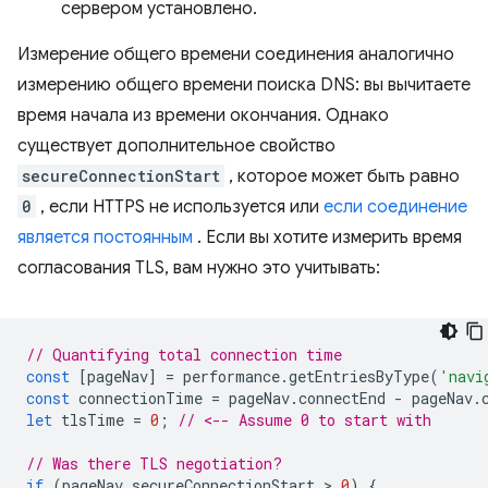
сервером установлено.
Измерение общего времени соединения аналогично
измерению общего времени поиска DNS: вы вычитаете
время начала из времени окончания. Однако
существует дополнительное свойство
secureConnectionStart
, которое может быть равно
0
, если HTTPS не используется или
если соединение
является постоянным
. Если вы хотите измерить время
согласования TLS, вам нужно это учитывать:
// Quantifying total connection time
const
[
pageNav
]
=
performance
.
getEntriesByType
(
'navi
const
connectionTime
=
pageNav
.
connectEnd
-
pageNav
.
let
tlsTime
=
0
;
// <-- Assume 0 to start with
// Was there TLS negotiation?
if
(
pageNav
.
secureConnectionStart
 > 
0
)
{