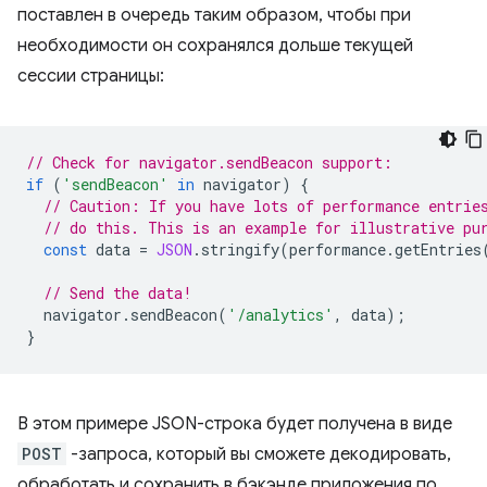
поставлен в очередь таким образом, чтобы при
необходимости он сохранялся дольше текущей
сессии страницы:
// Check for navigator.sendBeacon support:
if
(
'sendBeacon'
in
navigator
)
{
// Caution: If you have lots of performance entrie
// do this. This is an example for illustrative pu
const
data
=
JSON
.
stringify
(
performance
.
getEntries
// Send the data!
navigator
.
sendBeacon
(
'/analytics'
,
data
);
}
В этом примере JSON-строка будет получена в виде
POST
-запроса, который вы сможете декодировать,
обработать и сохранить в бэкэнде приложения по