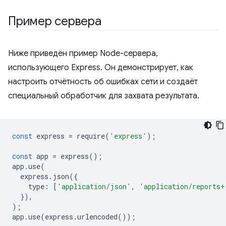
Пример сервера
Ниже приведён пример Node-сервера,
использующего Express. Он демонстрирует, как
настроить отчётность об ошибках сети и создаёт
специальный обработчик для захвата результата.
const
express
=
require
(
'express'
);
const
app
=
express
();
app
.
use
(
express
.
json
({
type
:
[
'application/json'
,
'application/reports+
}),
);
app
.
use
(
express
.
urlencoded
());