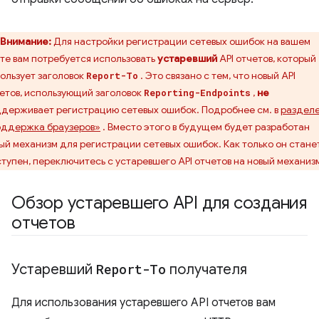
Внимание:
Для настройки регистрации сетевых ошибок на вашем
те вам потребуется использовать
устаревший
API отчетов, который
ользует заголовок
. Это связано с тем, что новый API
Report-To
етов, использующий заголовок
,
не
Reporting-Endpoints
держивает регистрацию сетевых ошибок. Подробнее см. в
раздел
ддержка браузеров»
. Вместо этого в будущем будет разработан
ый механизм для регистрации сетевых ошибок. Как только он стане
тупен, переключитесь с устаревшего API отчетов на новый механиз
Обзор устаревшего API для создания
отчетов
Устаревший
Report-To
получателя
Для использования устаревшего API отчетов вам