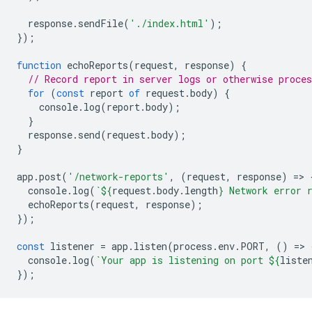
response
.
sendFile
(
'./index.html'
);
});
function
echoReports
(
request
,
response
)
{
// Record report in server logs or otherwise proces
for
(
const
report
of
request
.
body
)
{
console
.
log
(
report
.
body
);
}
response
.
send
(
request
.
body
);
}
app
.
post
(
'/network-reports'
,
(
request
,
response
)
=
>
console
.
log
(
`
${
request
.
body
.
length
}
 Network error 
echoReports
(
request
,
response
);
});
const
listener
=
app
.
listen
(
process
.
env
.
PORT
,
()
=
>
console
.
log
(
`Your app is listening on port 
${
liste
});