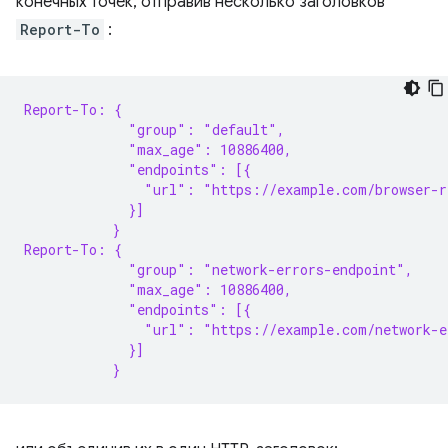
конечных точек, отправив несколько заголовков
Report-To
:
Report-To: {
             "group": "default",
             "max_age": 10886400,
             "endpoints": [{
               "url": "https://example.com/browser-r
             }]
           }
Report-To: {
             "group": "network-errors-endpoint",
             "max_age": 10886400,
             "endpoints": [{
               "url": "https://example.com/network-e
             }]
           }