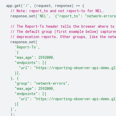
app
.
get
(
'/'
,
(
request
,
response
)
=
>
{
// Note: report_to and not report-to for NEL.
response
.
set
(
'NEL'
,
`{"report_to": "network-error
// The Report-To header tells the browser where to
// The default group (first example below) capture
// deprecation reports. Other groups, like the net
response
.
set
(
'Report-To'
,
`{
    "max_age": 2592000,
    "endpoints": [{
      "url": "https://reporting-observer-api-demo.gl
    }],
  }, {
    "group": "network-errors",
    "max_age": 2592000,
    "endpoints": [{
      "url": "https://reporting-observer-api-demo.gl
    }]
  }`
,
);