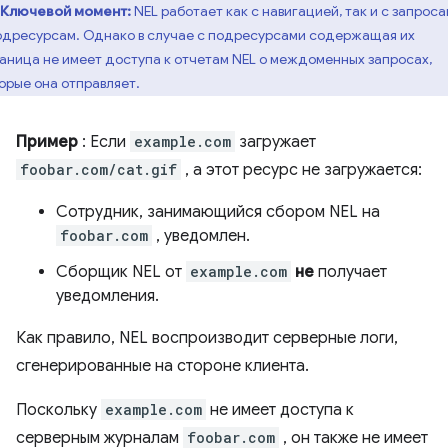
Ключевой момент:
NEL работает как с навигацией, так и с запрос
одресурсам. Однако в случае с подресурсами содержащая их
аница не имеет доступа к отчетам NEL о междоменных запросах,
орые она отправляет.
Пример
: Если
example.com
загружает
foobar.com/cat.gif
, а этот ресурс не загружается:
Сотрудник, занимающийся сбором NEL на
foobar.com
, уведомлен.
Сборщик NEL от
example.com
не
получает
уведомления.
Как правило, NEL воспроизводит серверные логи,
сгенерированные на стороне клиента.
Поскольку
example.com
не имеет доступа к
серверным журналам
foobar.com
, он также не имеет