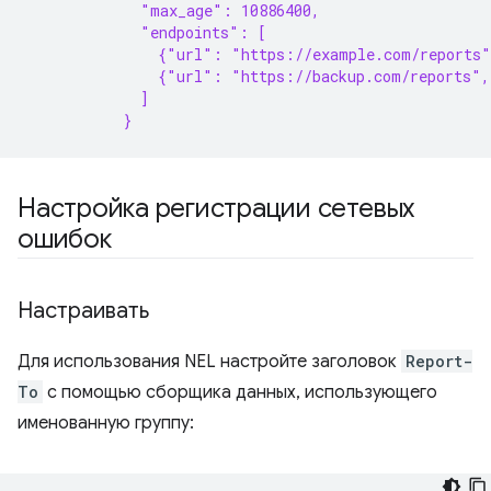
             "max_age": 10886400,
             "endpoints": [
               {"url": "https://example.com/reports
               {"url": "https://backup.com/reports",
             ]
           }
Настройка регистрации сетевых
ошибок
Настраивать
Для использования NEL настройте заголовок
Report-
To
с помощью сборщика данных, использующего
именованную группу: