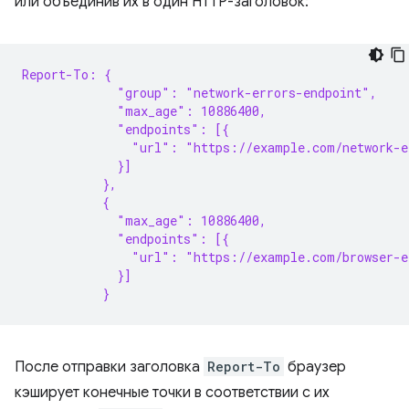
или объединив их в один HTTP-заголовок:
Report-To: {
             "group": "network-errors-endpoint",
             "max_age": 10886400,
             "endpoints": [{
               "url": "https://example.com/network-e
             }]
           },
           {
             "max_age": 10886400,
             "endpoints": [{
               "url": "https://example.com/browser-e
             }]
           }
После отправки заголовка
Report-To
браузер
кэширует конечные точки в соответствии с их