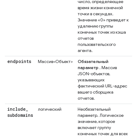
число, определяющее
время жизни конечной
точки в секундах.
Значение «0» приведет к
удалению группы
конечных точек из кэша
отчетов
пользовательского
агента.
endpoints
Массив<Объект>
Обязательный
параметр
. Массив
JSON-объектов,
указывающих
фактический URL-адрес
вашего сборщика
отчетов.
include
_
логический
Необязательный
subdomains
параметр. Логическое
значение, которое
включает группу
конечных точек для всех