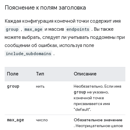
Пояснение к полям заголовка
Каждая конфигурация конечной точки содержит имя
group
,
max_age
и массив
endpoints
. Вы также
можете выбрать, следует ли учитывать поддомены при
сообщении об ошибках, используя поле
include_subdomains
.
Поле
Тип
Описание
group
нить
Необязательно. Если имя
group
не указано,
конечной точке
присваивается имя
"default".
max
_
age
число
Обязательное значение
. Неотрицательное целое