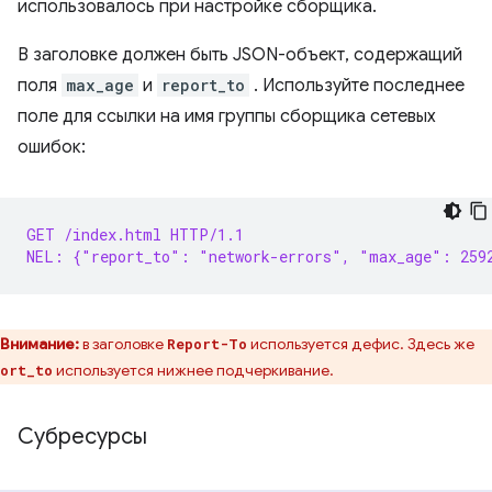
использовалось при настройке сборщика.
В заголовке должен быть JSON-объект, содержащий
поля
max_age
и
report_to
. Используйте последнее
поле для ссылки на имя группы сборщика сетевых
ошибок:
GET /index.html HTTP/1.1
NEL: {"report_to": "network-errors", "max_age": 259
Внимание:
в заголовке
используется дефис. Здесь же
Report-To
используется нижнее подчеркивание.
ort_to
Субресурсы