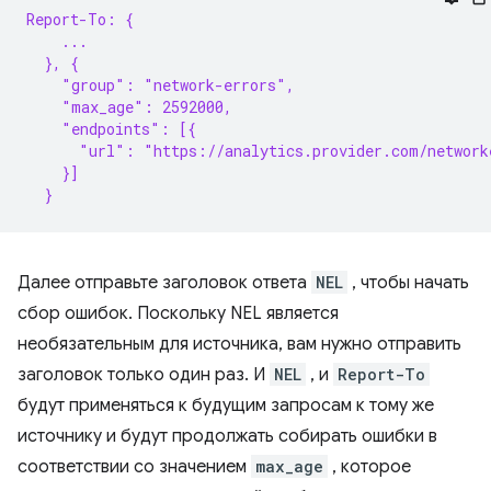
Report-To: {
    ...
  }, {
    "group": "network-errors",
    "max_age": 2592000,
    "endpoints": [{
      "url": "https://analytics.provider.com/network
    }]
  }
Далее отправьте заголовок ответа
NEL
, чтобы начать
сбор ошибок. Поскольку NEL является
необязательным для источника, вам нужно отправить
заголовок только один раз. И
NEL
, и
Report-To
будут применяться к будущим запросам к тому же
источнику и будут продолжать собирать ошибки в
соответствии со значением
max_age
, которое