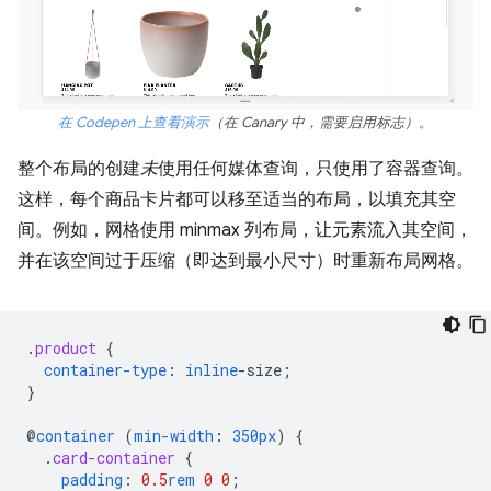
在 Codepen 上查看演示
（在 Canary 中，需要启用标志）。
整个布局的创建
未
使用任何媒体查询，只使用了容器查询。
这样，每个商品卡片都可以移至适当的布局，以填充其空
间。例如，网格使用 minmax 列布局，让元素流入其空间，
并在该空间过于压缩（即达到最小尺寸）时重新布局网格。
.
product
{
container-type
:
inline
-
size
;
}
@
container
(
min-width
:
350px
)
{
.
card-container
{
padding
:
0.5
rem
0
0
;