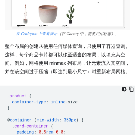
在 Codepen 上查看演示
（在 Canary 中，需要启用标志）。
整个布局的创建
未
使用任何媒体查询，只使用了容器查询。
这样，每个商品卡片都可以移至适当的布局，以填充其空
间。例如，网格使用 minmax 列布局，让元素流入其空间，
并在该空间过于压缩（即达到最小尺寸）时重新布局网格。
.
product
{
container-type
:
inline
-
size
;
}
@
container
(
min-width
:
350px
)
{
.
card-container
{
padding
:
0.5
rem
0
0
;