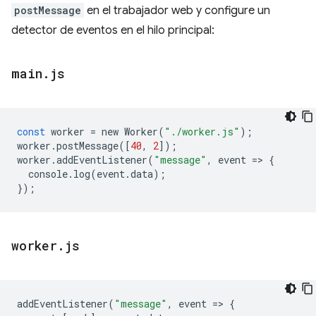
postMessage
en el trabajador web y configure un
detector de eventos en el hilo principal:
main
.
js
const
worker
=
new
Worker
(
"./worker.js"
);
worker
.
postMessage
([
40
,
2
]);
worker
.
addEventListener
(
"message"
,
event
=
>
{
console
.
log
(
event
.
data
);
});
worker
.
js
addEventListener
(
"message"
,
event
=
>
{