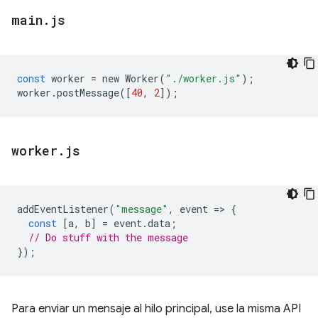
main
.
js
const
worker
=
new
Worker
(
"./worker.js"
);
worker
.
postMessage
([
40
,
2
]);
worker
.
js
addEventListener
(
"message"
,
event
=
>
{
const
[
a
,
b
]
=
event
.
data
;
// Do stuff with the message
});
Para enviar un mensaje al hilo principal, use la misma API