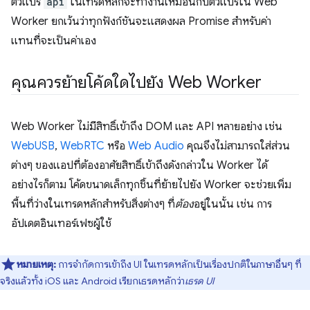
ตัวแปร
api
ในเทรดหลักจะทํางานเหมือนกับตัวแปรใน Web
Worker ยกเว้นว่าทุกฟังก์ชันจะแสดงผล Promise สําหรับค่า
แทนที่จะเป็นค่าเอง
คุณควรย้ายโค้ดใดไปยัง Web Worker
Web Worker ไม่มีสิทธิ์เข้าถึง DOM และ API หลายอย่าง เช่น
WebUSB
,
WebRTC
หรือ
Web Audio
คุณจึงไม่สามารถใส่ส่วน
ต่างๆ ของแอปที่ต้องอาศัยสิทธิ์เข้าถึงดังกล่าวใน Worker ได้
อย่างไรก็ตาม โค้ดขนาดเล็กทุกชิ้นที่ย้ายไปยัง Worker จะช่วยเพิ่ม
พื้นที่ว่างในเทรดหลักสำหรับสิ่งต่างๆ ที่
ต้อง
อยู่ในนั้น เช่น การ
อัปเดตอินเทอร์เฟซผู้ใช้
หมายเหตุ:
การจำกัดการเข้าถึง UI ในเทรดหลักเป็นเรื่องปกติในภาษาอื่นๆ ที่
จริงแล้วทั้ง iOS และ Android เรียกเธรดหลักว่า
เธรด UI