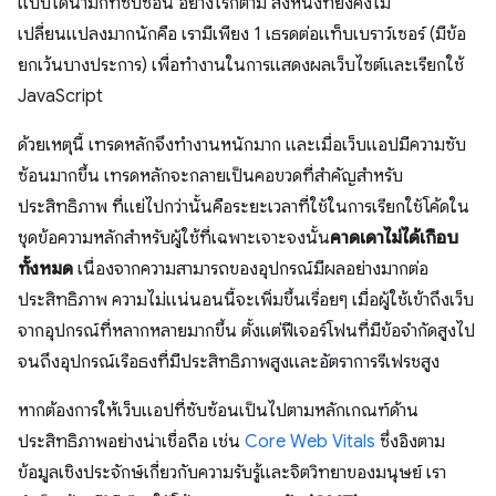
แบบไดนามิกที่ซับซ้อน อย่างไรก็ตาม สิ่งหนึ่งที่ยังคงไม่
เปลี่ยนแปลงมากนักคือ เรามีเพียง 1 เธรดต่อแท็บเบราว์เซอร์ (มีข้อ
ยกเว้นบางประการ) เพื่อทำงานในการแสดงผลเว็บไซต์และเรียกใช้
JavaScript
ด้วยเหตุนี้ เทรดหลักจึงทำงานหนักมาก และเมื่อเว็บแอปมีความซับ
ซ้อนมากขึ้น เทรดหลักจะกลายเป็นคอขวดที่สำคัญสำหรับ
ประสิทธิภาพ ที่แย่ไปกว่านั้นคือระยะเวลาที่ใช้ในการเรียกใช้โค้ดใน
ชุดข้อความหลักสำหรับผู้ใช้ที่เฉพาะเจาะจงนั้น
คาดเดาไม่ได้เกือบ
ทั้งหมด
เนื่องจากความสามารถของอุปกรณ์มีผลอย่างมากต่อ
ประสิทธิภาพ ความไม่แน่นอนนี้จะเพิ่มขึ้นเรื่อยๆ เมื่อผู้ใช้เข้าถึงเว็บ
จากอุปกรณ์ที่หลากหลายมากขึ้น ตั้งแต่ฟีเจอร์โฟนที่มีข้อจำกัดสูงไป
จนถึงอุปกรณ์เรือธงที่มีประสิทธิภาพสูงและอัตราการรีเฟรชสูง
หากต้องการให้เว็บแอปที่ซับซ้อนเป็นไปตามหลักเกณฑ์ด้าน
ประสิทธิภาพอย่างน่าเชื่อถือ เช่น
Core Web Vitals
ซึ่งอิงตาม
ข้อมูลเชิงประจักษ์เกี่ยวกับความรับรู้และจิตวิทยาของมนุษย์ เรา