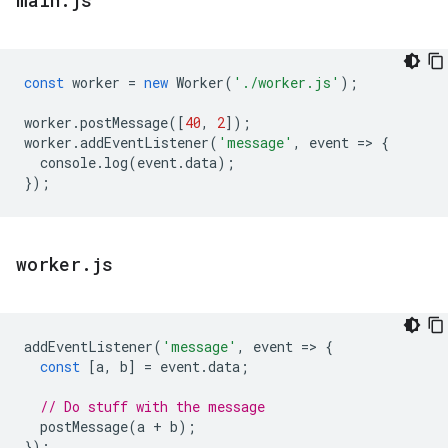
main
.
js
const
worker
=
new
Worker
(
'./worker.js'
);
worker
.
postMessage
([
40
,
2
]);
worker
.
addEventListener
(
'message'
,
event
=
>
{
console
.
log
(
event
.
data
);
});
worker
.
js
addEventListener
(
'message'
,
event
=
>
{
const
[
a
,
b
]
=
event
.
data
;
// Do stuff with the message
postMessage
(
a
+
b
);
});