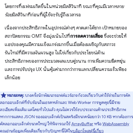
โดยการทิ้งเฟรมเกิดขึ้นในหน่วยมิลลิวินาที ขณะที่คุณมีเวลา
หลาย
ร้อย
มิลลิวินาทีก่อนที่ผู้ใช้จะรับรู้ถึงเวลารอ
เนื่องจากประสิทธิภาพในอุปกรณ์ต่างๆ คาดเดาได้ยาก เป้าหมายของ
สถาปัตยกรรม OMT จึงมุ่งเน้นไปที่
การลดความเสี่ยง
ซึ่งจะช่วยให้
แอปของคุณมีความแข็งแกร่งมากขึ้นเมื่อต้องเผชิญกับสภาวะ
รันไทม์ที่มีความผันผวนสูง ไม่ใช่เกี่ยวกับประโยชน์ด้าน
ประสิทธิภาพของการประมวลผลแบบคู่ขนาน การเพิ่มความยืดหยุ่น
และการปรับปรุง UX นั้นคุ้มค่ามากกว่าการแลกเปลี่ยนความเร็วเพียง
เล็กน้อย
หมายเหตุ:
บางครั้งนักพัฒนาซอฟต์แวร์อาจกังวลเกี่ยวกับค่าใช้จ่ายในการคัด
ลอกออบเจ็กต์ที่ซับซ้อนในเธรดหลักและ Web Worker การพูดคุยนี้มีราย
ละเอียดเพิ่มเติม แต่โดยทั่วไปแล้ว คุณไม่ควรใช้งบประมาณด้านประสิทธิภาพ
หากการแสดง JSON ของออบเจ็กต์เป็นสตริงมีขนาดน้อยกว่า 10 KB หากต้องการ
คัดลอกออบเจ็กต์ขนาดใหญ่ ให้พิจารณาใช้
ArrayBuffer
หรือ
WebAssembly
คุณอ่านข้อมูลเพิ่มเติมเกี่ยวกับปัญหานี้ได้ใน
บล็อกโพสต์นี้เกี่ยว