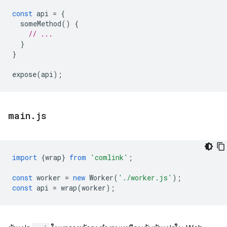
const
api
=
{
someMethod
()
{
// ...
}
}
expose
(
api
);
main
.
js
import
{
wrap
}
from
'comlink'
;
const
worker
=
new
Worker
(
'./worker.js'
);
const
api
=
wrap
(
worker
);