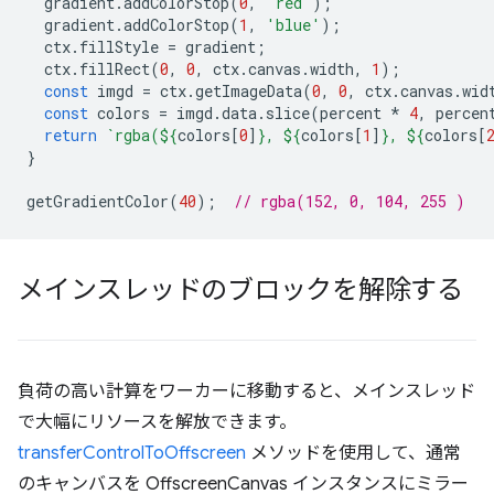
gradient
.
addColorStop
(
0
,
'red'
);
gradient
.
addColorStop
(
1
,
'blue'
);
ctx
.
fillStyle
=
gradient
;
ctx
.
fillRect
(
0
,
0
,
ctx
.
canvas
.
width
,
1
);
const
imgd
=
ctx
.
getImageData
(
0
,
0
,
ctx
.
canvas
.
wid
const
colors
=
imgd
.
data
.
slice
(
percent
*
4
,
percen
return
`rgba(
${
colors
[
0
]
}
, 
${
colors
[
1
]
}
, 
${
colors
[
}
getGradientColor
(
40
);
// rgba(152, 0, 104, 255 )
メインスレッドのブロックを解除する
負荷の高い計算をワーカーに移動すると、メインスレッド
で大幅にリソースを解放できます。
transferControlToOffscreen
メソッドを使用して、通常
のキャンバスを OffscreenCanvas インスタンスにミラー