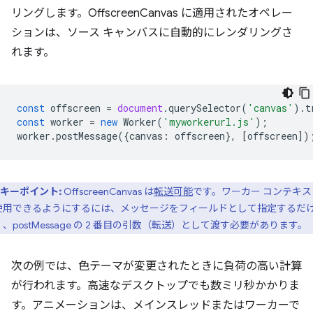
リングします。OffscreenCanvas に適用されたオペレー
ションは、ソース キャンバスに自動的にレンダリングさ
れます。
const
offscreen
=
document
.
querySelector
(
'canvas'
).
t
const
worker
=
new
Worker
(
'myworkerurl.js'
);
worker
.
postMessage
({
canvas
:
offscreen
},
[
offscreen
])
キーポイント:
OffscreenCanvas は
転送可能
です。ワーカー コンテキス
使用できるようにするには、メッセージをフィールドとして指定するだ
、postMessage の 2 番目の引数（転送）として渡す必要があります。
次の例では、色テーマが変更されたときに負荷の高い計算
が行われます。高速なデスクトップでも数ミリ秒かかりま
す。アニメーションは、メインスレッドまたはワーカーで