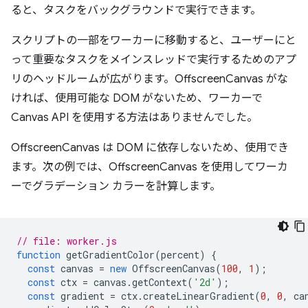
ると、タスクをバックグラウンドで実行できます。
スクリプトの一部をワーカーに移動すると、ユーザーにと
って重要なタスクをメインスレッドで実行するためのアプ
リのヘッドルームが広がります。OffscreenCanvas がな
ければ、使用可能な DOM がないため、ワーカーで
Canvas API を使用する方法はありませんでした。
OffscreenCanvas は DOM に依存しないため、使用でき
ます。次の例では、OffscreenCanvas を使用してワーカ
ーでグラデーション カラーを計算します。
// file: worker.js
function
getGradientColor
(
percent
)
{
const
canvas
=
new
OffscreenCanvas
(
100
,
1
);
const
ctx
=
canvas
.
getContext
(
'2d'
);
const
gradient
=
ctx
.
createLinearGradient
(
0
,
0
,
ca