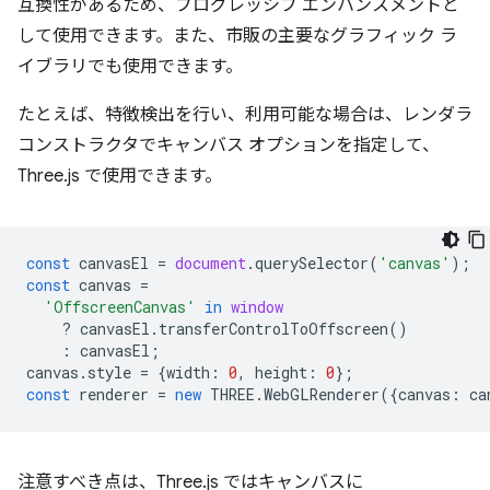
互換性があるため、プログレッシブ エンハンスメントと
して使用できます。また、市販の主要なグラフィック ラ
イブラリでも使用できます。
たとえば、特徴検出を行い、利用可能な場合は、レンダラ
コンストラクタでキャンバス オプションを指定して、
Three.js で使用できます。
const
canvasEl
=
document
.
querySelector
(
'canvas'
);
const
canvas
=
'OffscreenCanvas'
in
window
?
canvasEl
.
transferControlToOffscreen
()
:
canvasEl
;
canvas
.
style
=
{
width
:
0
,
height
:
0
};
const
renderer
=
new
THREE
.
WebGLRenderer
({
canvas
:
ca
注意すべき点は、Three.js ではキャンバスに