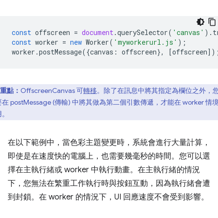
const
offscreen
=
document
.
querySelector
(
'canvas'
).
t
const
worker
=
new
Worker
(
'myworkerurl.js'
);
worker
.
postMessage
({
canvas
:
offscreen
},
[
offscreen
])
重點：
OffscreenCanvas 可
轉移
。除了在訊息中將其指定為欄位之外，
在 postMessage (傳輸) 中將其做為第二個引數傳遞，才能在 worker 情
用。
在以下範例中，當色彩主題變更時，系統會進行大量計算，
即使是在速度快的電腦上，也需要幾毫秒的時間。您可以選
擇在主執行緒或 worker 中執行動畫。在主執行緒的情況
下，您無法在繁重工作執行時與按鈕互動，因為執行緒會遭
到封鎖。在 worker 的情況下，UI 回應速度不會受到影響。