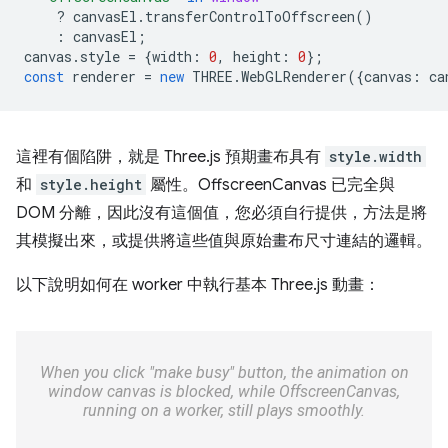
?
canvasEl
.
transferControlToOffscreen
()
:
canvasEl
;
canvas
.
style
=
{
width
:
0
,
height
:
0
};
const
renderer
=
new
THREE
.
WebGLRenderer
({
canvas
:
ca
這裡有個陷阱，就是 Three.js 預期畫布具有
style.width
和
style.height
屬性。OffscreenCanvas 已完全與
DOM 分離，因此沒有這個值，您必須自行提供，方法是將
其模擬出來，或提供將這些值與原始畫布尺寸連結的邏輯。
以下說明如何在 worker 中執行基本 Three.js 動畫：