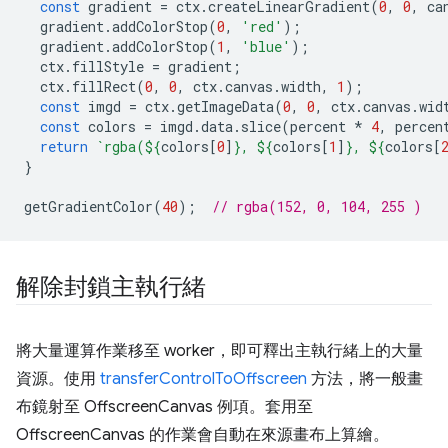
const
gradient
=
ctx
.
createLinearGradient
(
0
,
0
,
ca
gradient
.
addColorStop
(
0
,
'red'
);
gradient
.
addColorStop
(
1
,
'blue'
);
ctx
.
fillStyle
=
gradient
;
ctx
.
fillRect
(
0
,
0
,
ctx
.
canvas
.
width
,
1
);
const
imgd
=
ctx
.
getImageData
(
0
,
0
,
ctx
.
canvas
.
wid
const
colors
=
imgd
.
data
.
slice
(
percent
*
4
,
percen
return
`rgba(
${
colors
[
0
]
}
, 
${
colors
[
1
]
}
, 
${
colors
[
}
getGradientColor
(
40
);
// rgba(152, 0, 104, 255 )
解除封鎖主執行緒
將大量運算作業移至 worker，即可釋出主執行緒上的大量
資源。使用
transferControlToOffscreen
方法，將一般畫
布鏡射至 OffscreenCanvas 例項。套用至
OffscreenCanvas 的作業會自動在來源畫布上算繪。