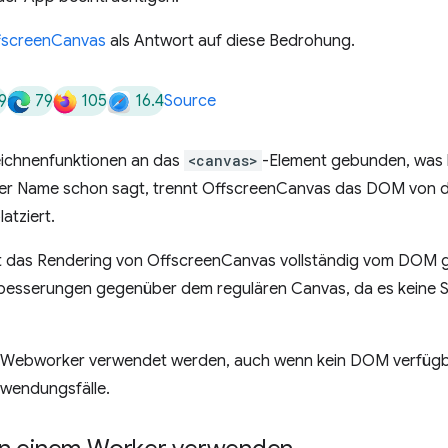
fscreenCanvas
als Antwort auf diese Bedrohung.
9
79
105
16.4
Source
eichnenfunktionen an das
<canvas>
-Element gebunden, was b
 Name schon sagt, trennt OffscreenCanvas das DOM von de
atziert.
t das Rendering von OffscreenCanvas vollständig vom DOM g
rbesserungen gegenüber dem regulären Canvas, da es keine 
 Webworker verwendet werden, auch wenn kein DOM verfügbar 
nwendungsfälle.