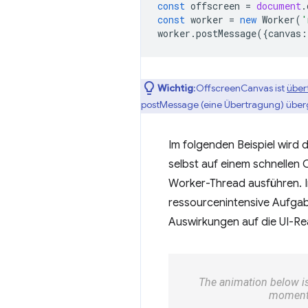
const
offscreen
=
document
.
const
worker
=
new
Worker
(
'
worker
.
postMessage
({
canvas
:
Wichtig
:OffscreenCanvas ist
über
postMessage (eine Übertragung) über
Im folgenden Beispiel wird
selbst auf einem schnellen
Worker-Thread ausführen. Im
ressourcenintensive Aufgabe
Auswirkungen auf die UI-Rea