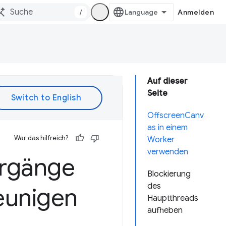
/
Anmelden
Auf dieser
Seite
OffscreenCanv
as in einem
War das hilfreich?
Worker
verwenden
orgänge
Blockierung
des
eunigen
Hauptthreads
aufheben