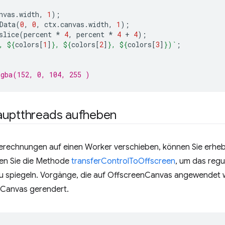
nvas
.
width
,
1
);
Data
(
0
,
0
,
ctx
.
canvas
.
width
,
1
);
slice
(
percent
*
4
,
percent
*
4
+
4
);
, 
${
colors
[
1
]
}
, 
${
colors
[
2
]
}
, 
${
colors
[
3
]
}
)`
;
rgba(152, 0, 104, 255 )
auptthreads aufheben
erechnungen auf einen Worker verschieben, können Sie erhe
den Sie die Methode
transferControlToOffscreen
, um das regu
u spiegeln. Vorgänge, die auf OffscreenCanvas angewendet
-Canvas gerendert.