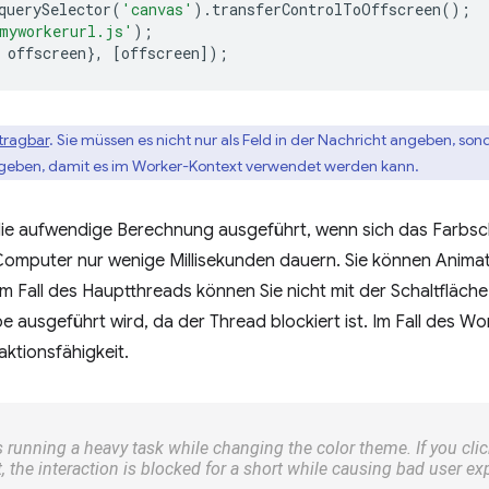
querySelector
(
'canvas'
).
transferControlToOffscreen
();
myworkerurl.js'
);
offscreen
},
[
offscreen
]);
tragbar
. Sie müssen es nicht nur als Feld in der Nachricht angeben, so
geben, damit es im Worker-Kontext verwendet werden kann.
 die aufwendige Berechnung ausgeführt, wenn sich das Farbsc
 Computer nur wenige Millisekunden dauern. Sie können Anima
 Fall des Hauptthreads können Sie nicht mit der Schaltfläche
 ausgeführt wird, da der Thread blockiert ist. Im Fall des Wo
ktionsfähigkeit.