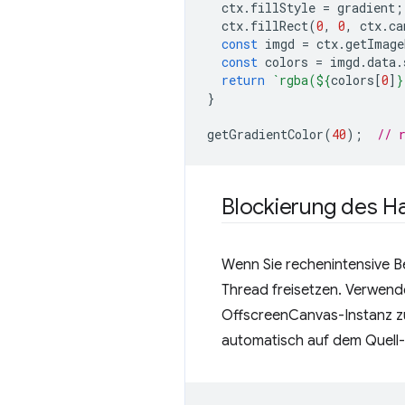
ctx
.
fillStyle
=
gradient
;
ctx
.
fillRect
(
0
,
0
,
ctx
.
ca
const
imgd
=
ctx
.
getImage
const
colors
=
imgd
.
data
.
return
`rgba(
${
colors
[
0
]
}
}
getGradientColor
(
40
);
// 
Blockierung des H
Wenn Sie rechenintensive B
Thread freisetzen. Verwen
OffscreenCanvas-Instanz z
automatisch auf dem Quell