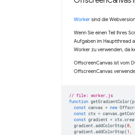
Offscreen
Canvas 
Worker
sind die Webversion
Wenn Sie einen Teil Ihres S
Aufgaben im Hauptthread au
Worker zu verwenden, da k
OffscreenCanvas ist vom D
OffscreenCanvas verwendet,
// file: worker.js
function
getGradientColor
(
p
const
canvas
=
new
Offscr
const
ctx
=
canvas
.
getCon
const
gradient
=
ctx
.
crea
gradient
.
addColorStop
(
0
,
gradient
.
addColorStop
(
1
,