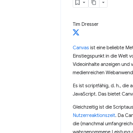
Tim Dresser
Canvas
ist eine beliebte Me
Einstiegspunkt in die Welt
Videoinhalte anzeigen und 
medienreichen Webanwendun
Es ist scriptfähig, d. h., d
JavaScript. Das bietet Canva
Gleichzeitig ist die Script
Nutzerreaktionszeit
. Da Ca
die (manchmal umfangreichen
wahrgenommene Leistung d