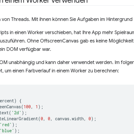
in einem Worker verwenden
 von Threads. Mit ihnen können Sie Aufgaben im Hintergrund
cripts in einen Worker verschieben, hat Ihre App mehr Spielrau
szuführen. Ohne OffscreenCanvas gab es keine Möglichkeit,
ein DOM verfügbar war.
OM unabhängig und kann daher verwendet werden. Im folgend
 um einen Farbverlauf in einem Worker zu berechnen:
ercent
)
{
eenCanvas
(
100
,
1
);
text
(
'2d'
);
teLinearGradient
(
0
,
0
,
canvas
.
width
,
0
);
'red'
);
'blue'
);