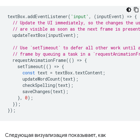
textBox
.
addEventListener
(
'input'
,
(
inputEvent
)
=
>
{
// Update the UI immediately, so the changes the u
// are visible as soon as the next frame is presen
updateTextBox
(
inputEvent
);
// Use `setTimeout` to defer all other work until 
// frame by queuing a task in a `requestAnimationF
requestAnimationFrame
(()
=
>
{
setTimeout
(()
=
>
{
const
text
=
textBox
.
textContent
;
updateWordCount
(
text
);
checkSpelling
(
text
);
saveChanges
(
text
);
},
0
);
});
});
Следующая визуализация показывает, как