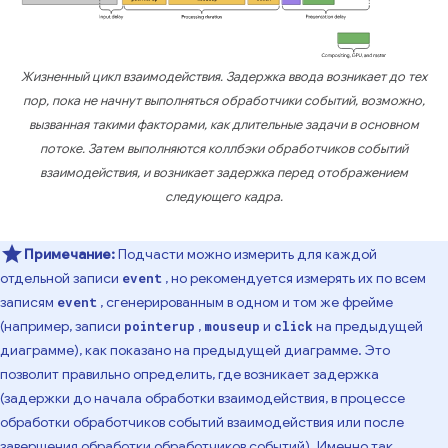
Жизненный цикл взаимодействия. Задержка ввода возникает до тех
пор, пока не начнут выполняться обработчики событий, возможно,
вызванная такими факторами, как длительные задачи в основном
потоке. Затем выполняются коллбэки обработчиков событий
взаимодействия, и возникает задержка перед отображением
следующего кадра.
Примечание:
Подчасти можно измерить для каждой
отдельной записи
, но рекомендуется измерять их по всем
event
записям
, сгенерированным в одном и том же фрейме
event
(например, записи
,
и
на предыдущей
pointerup
mouseup
click
диаграмме), как показано на предыдущей диаграмме. Это
позволит правильно определить, где возникает задержка
(задержки до начала обработки взаимодействия, в процессе
обработки обработчиков событий взаимодействия или после
завершения обработки обработчиков событий). Именно так