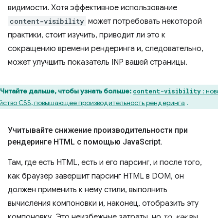
видимости. Хотя эффективное использование
content-visibility
может потребовать некоторой
практики, стоит изучить, приводит ли это к
сокращению времени рендеринга и, следовательно,
может улучшить показатель INP вашей страницы.
Читайте дальше, чтобы узнать больше:
: нов
content-visibility
йство CSS, повышающее производительность рендеринга
.
Учитывайте снижение производительности при
рендеринге HTML с помощью Java
Script
.
Там, где есть HTML, есть и его парсинг, и после того,
как браузер завершит парсинг HTML в DOM, он
должен применить к нему стили, выполнить
вычисления компоновки и, наконец, отобразить эту
компоновку. Это неизбежные затраты, но
то, как
вы