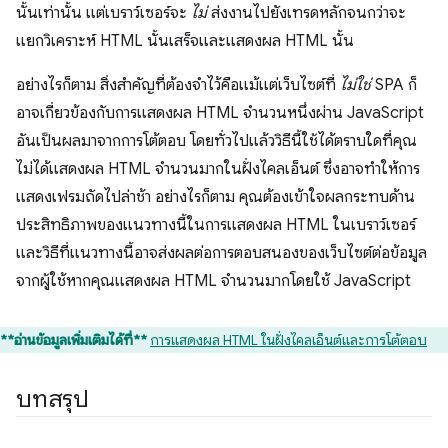
นั้นเท่านั้น แต่เบราว์เซอร์จะ
ไม่
ส่งงานไปยังเทรดหลักจนกว่าจะ
แยกวิเคราะห์ HTML นั้นเสร็จและแสดงผล HTML นั้น
อย่างไรก็ตาม สิ่งสำคัญที่ต้องจำไว้คือแม้แต่เว็บไซต์ที่
ไม่ใช่
SPA ก็
อาจเกี่ยวข้องกับการแสดงผล HTML จำนวนหนึ่งผ่าน JavaScript
อันเป็นผลมาจากการโต้ตอบ โดยทั่วไปแล้ววิธีนี้ใช้ได้ตราบใดที่คุณ
ไม่ได้แสดงผล HTML จำนวนมากในฝั่งไคลเอ็นต์ ซึ่งอาจทำให้การ
แสดงเฟรมถัดไปล่าช้า อย่างไรก็ตาม คุณต้องเข้าใจผลกระทบด้าน
ประสิทธิภาพของแนวทางนี้ในการแสดงผล HTML ในเบราว์เซอร์
และวิธีที่แนวทางนี้อาจส่งผลต่อการตอบสนองของเว็บไซต์ต่อข้อมูล
จากผู้ใช้หากคุณแสดงผล HTML จำนวนมากโดยใช้ JavaScript
**อ่านข้อมูลเพิ่มเติมได้ที่**
การแสดงผล HTML ในฝั่งไคลเอ็นต์และการโต้ตอบ
บทสรุป