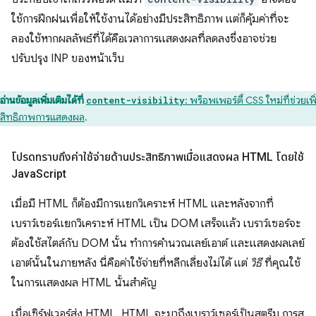
ใช้การฝึกฝนเพื่อให้ใช้งานได้อย่างมีประสิทธิภาพ แต่ก็คุ้มค่าที่จะ
ลองใช้หากผลลัพธ์ที่ได้คือเวลาการแสดงผลที่ลดลงซึ่งอาจช่วย
ปรับปรุง INP ของหน้าเว็บ
อ่านข้อมูลเพิ่มเติมได้ที่
: พร็อพเพอร์ตี้ CSS ใหม่ที่ช่วยเพิ
content-visibility
สิทธิภาพการแสดงผล
.
โปรดทราบถึงค่าใช้จ่ายด้านประสิทธิภาพเมื่อแสดงผล HTML โดยใช้
Java
Script
เมื่อมี HTML ก็ต้องมีการแยกวิเคราะห์ HTML และหลังจากที่
เบราว์เซอร์แยกวิเคราะห์ HTML เป็น DOM เสร็จแล้ว เบราว์เซอร์จะ
ต้องใช้สไตล์กับ DOM นั้น ทำการคำนวณเลย์เอาต์ และแสดงผลเลย์
เอาต์นั้นในภายหลัง นี่คือค่าใช้จ่ายที่หลีกเลี่ยงไม่ได้ แต่
วิธี
ที่คุณใช้
ในการแสดงผล HTML นั้นสำคัญ
เมื่อเซิร์ฟเวอร์ส่ง HTML, HTML จะมาถึงเบราว์เซอร์เป็นสตรีม การส