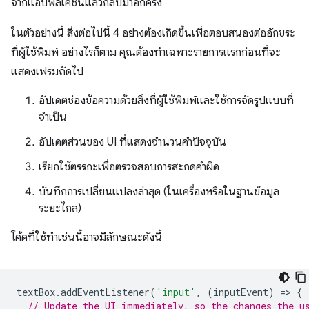
จากแอปพลิเคชันแล้วกลับมาอีกครั้ง
ในตัวอย่างนี้ สิ่งต่อไปนี้ 4 อย่างต้องเกิดขึ้นเพื่อตอบสนองต่ออักขระ
ที่ผู้ใช้พิมพ์ อย่างไรก็ตาม คุณต้องทำเฉพาะรายการแรกก่อนที่จะ
แสดงเฟรมถัดไป
อัปเดตช่องข้อความด้วยสิ่งที่ผู้ใช้พิมพ์และใช้การจัดรูปแบบที่
จำเป็น
อัปเดตส่วนของ UI ที่แสดงจำนวนคำปัจจุบัน
เรียกใช้ตรรกะเพื่อตรวจสอบการสะกดคำผิด
บันทึกการเปลี่ยนแปลงล่าสุด (ในเครื่องหรือในฐานข้อมูล
ระยะไกล)
โค้ดที่ใช้ทำเช่นนี้อาจมีลักษณะดังนี้
textBox
.
addEventListener
(
'input'
,
(
inputEvent
)
=
>
{
// Update the UI immediately, so the changes the u