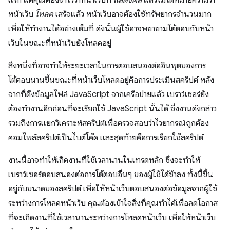
แรก แต่คุณต้องจำไว้ว่าหน้าเว็บที่
แสดงผล
แล้วไม่ได้หมายความว่า
หน้าเว็บ
โหลด
เสร็จแล้ว หน้าเว็บอาจต้องใช้ทรัพยากรจำนวนมาก
เพื่อให้ทำงานได้อย่างเต็มที่ ดังนั้นผู้ใช้อาจพยายามโต้ตอบกับหน้า
เว็บในขณะที่หน้าเว็บยังโหลดอยู่
สิ่งหนึ่งที่อาจทำให้ระยะเวลาในการตอบสนองต่ออินพุตของการ
โต้ตอบนานขึ้นขณะที่หน้าเว็บโหลดอยู่คือการประเมินสคริปต์ หลัง
จากที่ดึงข้อมูลไฟล์ JavaScript จากเครือข่ายแล้ว เบราว์เซอร์ยัง
ต้องทำงานอีกก่อนที่จะเรียกใช้ JavaScript นั้นได้ ซึ่งงานดังกล่าว
รวมถึงการแยกวิเคราะห์สคริปต์เพื่อตรวจสอบว่าไวยากรณ์ถูกต้อง
คอมไพล์สคริปต์เป็นไบต์โค้ด และสุดท้ายคือการเรียกใช้สคริปต์
งานนี้อาจทำให้เกิดงานที่ใช้เวลานานในเทรดหลัก ซึ่งจะทำให้
เบราว์เซอร์ตอบสนองต่อการโต้ตอบอื่นๆ ของผู้ใช้ได้ช้าลง ทั้งนี้ขึ้น
อยู่กับขนาดของสคริปต์ เพื่อให้หน้าเว็บตอบสนองต่อข้อมูลจากผู้ใช้
ระหว่างการโหลดหน้าเว็บ คุณต้องเข้าใจสิ่งที่คุณทำได้เพื่อลดโอกาส
ที่จะเกิดงานที่ใช้เวลานานระหว่างการโหลดหน้าเว็บ เพื่อให้หน้าเว็บ