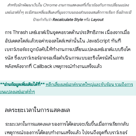
สำหรับนักพัฒนาเว็บใน Chrome งานการแสดงผลที่เกี่ยวข้องกับการเปลี่ยนแปลง
เลย์เอาต์ซ้ำๆ จะมีสามเหลี่ยมสีแดงที่มุมขวาบนของส่วนของสแต็กการเรียก ซึ่งมักจะมี
ป้ายกำกับว่า
Recalculate Style
หรือ
Layout
การ Thrash เลย์เอาต์เป็นจุดคอขวดด้านประสิทธิภาพ เนื่องจากเมื่อ
อัปเดตสไตล์แล้วขอค่าของสไตล์เหล่านั้นใน JavaScript ทันที
เบราว์เซอร์จะถูกบังคับให้ทำงานการเปลี่ยนแปลงเลย์เอาต์แบบซิงโค
รนัส ซึ่งเบราว์เซอร์อาจรอเพื่อดำเนินการแบบอะซิงโครนัสในภาย
หลังหลังจากที่ Callback เหตุการณ์ทำงานเสร็จแล้ว
**อ่านข้อมูลเพิ่มเติมได้ที่**
หลีกเลี่ยงเลย์เอาต์ขนาดใหญ่และซับซ้อน รวมถึงการ
่ยนแปลงเลย์เอาต์ซ้ำๆ
ลดระยะเวลาในการแสดงผล
ระยะเวลาในการแสดงผล
ของการโต้ตอบจะเริ่มขึ้นเมื่อการเรียกกลับ
เหตุการณ์ของการโต้ตอบทำงานเสร็จแล้ว ไปจนถึงจุดที่เบราว์เซอร์