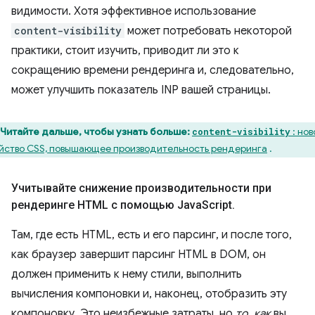
видимости. Хотя эффективное использование
content-visibility
может потребовать некоторой
практики, стоит изучить, приводит ли это к
сокращению времени рендеринга и, следовательно,
может улучшить показатель INP вашей страницы.
Читайте дальше, чтобы узнать больше:
: нов
content-visibility
йство CSS, повышающее производительность рендеринга
.
Учитывайте снижение производительности при
рендеринге HTML с помощью Java
Script
.
Там, где есть HTML, есть и его парсинг, и после того,
как браузер завершит парсинг HTML в DOM, он
должен применить к нему стили, выполнить
вычисления компоновки и, наконец, отобразить эту
компоновку. Это неизбежные затраты, но
то, как
вы