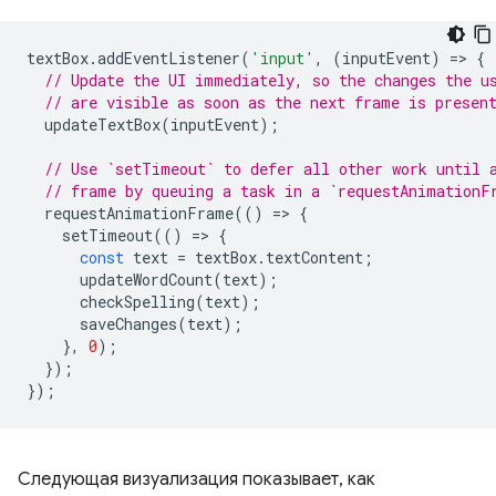
textBox
.
addEventListener
(
'input'
,
(
inputEvent
)
=
>
{
// Update the UI immediately, so the changes the u
// are visible as soon as the next frame is presen
updateTextBox
(
inputEvent
);
// Use `setTimeout` to defer all other work until 
// frame by queuing a task in a `requestAnimationF
requestAnimationFrame
(()
=
>
{
setTimeout
(()
=
>
{
const
text
=
textBox
.
textContent
;
updateWordCount
(
text
);
checkSpelling
(
text
);
saveChanges
(
text
);
},
0
);
});
});
Следующая визуализация показывает, как