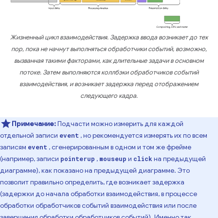
Жизненный цикл взаимодействия. Задержка ввода возникает до тех
пор, пока не начнут выполняться обработчики событий, возможно,
вызванная такими факторами, как длительные задачи в основном
потоке. Затем выполняются коллбэки обработчиков событий
взаимодействия, и возникает задержка перед отображением
следующего кадра.
Примечание:
Подчасти можно измерить для каждой
отдельной записи
, но рекомендуется измерять их по всем
event
записям
, сгенерированным в одном и том же фрейме
event
(например, записи
,
и
на предыдущей
pointerup
mouseup
click
диаграмме), как показано на предыдущей диаграмме. Это
позволит правильно определить, где возникает задержка
(задержки до начала обработки взаимодействия, в процессе
обработки обработчиков событий взаимодействия или после
завершения обработки обработчиков событий). Именно так