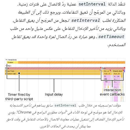
تنفّذ الدالة
setInterval
عملية ردّ الاتصال على فترات زمنية،
وبالتالي من المرجّح أن تعيق التفاعلات.
ويرجع ذلك إلى أنّ الطبيعة
المتكرّرة لطلب
setInterval
تجعل من المرجّح أن يعيق التفاعل،
وبالتالي يزيد من تأخير الإدخال للتفاعل، على عكس مثيل واحد من طلب
setTimeout
، وهو عبارة عن ردّ اتصال لمرة واحدة
قد
يعيق تفاعل
المستخدم.
مؤقّت تم تسجيله من خلال طلب
setInterval
سابق يساهم في تأخير الاستجابة
للإدخال كما هو موضّح في لوحة الأداء في "أدوات مطوّري البرامج في Chrome". يؤدي
تأخير الإدخال المُضاف إلى تشغيل عمليات معاودة الاتصال بالأحداث للتفاعل في وقت لاحق
مما يمكن أن يحدث في الحالات الأخرى.