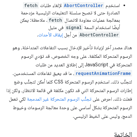
استخدِم
AbortController
لإلغاء طلبات
fetch
الصادرة حتى لا تصبح سلسلة التعليمات الرئيسية مزدحمة
بمعالجة عمليات معاودة الاتصال
fetch
. ملاحظة: يمكن
أيضًا استخدام السمة
signal
في مثيل
AbortController
من أجل
إيقاف الأحداث
.
هناك مصدر آخر لزيادة تأخير الإدخال بسبب التفاعلات المتداخلة، وهو
الرسوم المتحركة المكلفة. على وجه الخصوص، قد تؤدي الرسوم
المتحركة في JavaScript إلى إطلاق العديد من طلبات
requestAnimationFrame
، ما قد يعيق تفاعلات المستخدمين.
لتجنُّب ذلك، استخدِم الرسوم المتحركة CSS كلما أمكن لتجنُّب وضع
إطارات الرسوم المتحركة التي قد تكون مكلفة في قائمة الانتظار، ولكن إذا
فعلت ذلك، احرص على
تجنُّب الرسوم المتحركة غير المدمجة
لكي تعمل
الرسوم المتحركة بشكل أساسي على وحدة معالجة الرسومات وخيوط
الدمج، وليس على الخيط الرئيسي.
الخاتمة