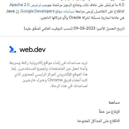
4.0‏
ما لم يُنصّ على خلاف ذلك، ونماذج الرموز مرخّصة بموجب
ترخيص Apache 2.0‏
.
للاطّلاع على التفاصيل، يُرجى مراجعة
سياسات موقع Google Developers‏
. إنّ Java
هي علامة تجارية مسجَّلة لشركة Oracle و/أو شركائها التابعين.
تاريخ التعديل الأخير: 2023-05-09 (حسب التوقيت العالمي المتفَّق عليه)
نريد مساعدتك في إنشاء مواقع إلكترونية رائعة وسريعة
وآمنة تعمل عبر المتصفحات ولجميع المستخدمين. يُعدّ
هذا الموقع الإلكتروني المركز الرئيسي للمحتوى الذي
كتبه أعضاء فريق Chrome وخبراء خارجيين
لمساعدتك في هذه الرحلة.
مساهمة
الإبلاغ عن خطأ
الاطّلاع على المشاكل المفتوحة