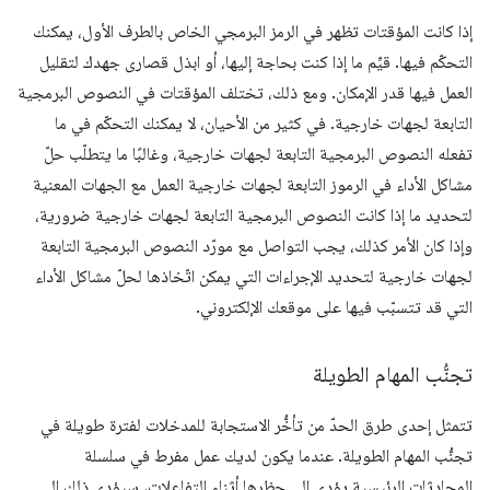
إذا كانت المؤقتات تظهر في الرمز البرمجي الخاص بالطرف الأول، يمكنك
التحكّم فيها. قيِّم ما إذا كنت بحاجة إليها، أو ابذل قصارى جهدك لتقليل
العمل فيها قدر الإمكان. ومع ذلك، تختلف المؤقتات في النصوص البرمجية
التابعة لجهات خارجية. في كثير من الأحيان، لا يمكنك التحكّم في ما
تفعله النصوص البرمجية التابعة لجهات خارجية، وغالبًا ما يتطلّب حلّ
مشاكل الأداء في الرموز التابعة لجهات خارجية العمل مع الجهات المعنية
لتحديد ما إذا كانت النصوص البرمجية التابعة لجهات خارجية ضرورية،
وإذا كان الأمر كذلك، يجب التواصل مع مورّد النصوص البرمجية التابعة
لجهات خارجية لتحديد الإجراءات التي يمكن اتّخاذها لحلّ مشاكل الأداء
التي قد تتسبّب فيها على موقعك الإلكتروني.
تجنُّب المهام الطويلة
تتمثل إحدى طرق الحدّ من تأخُّر الاستجابة للمدخلات لفترة طويلة في
تجنُّب المهام الطويلة. عندما يكون لديك عمل مفرط في سلسلة
المحادثات الرئيسية يؤدي إلى حظرها أثناء التفاعلات، سيؤدي ذلك إلى