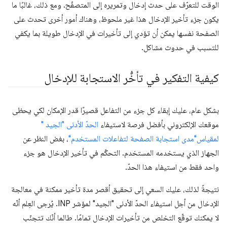
الوقت للتعرّف على حدث إدخال وتمريره إلى المتصفّح. ومع ذلك، غالبًا ما
يكون جزء تأخير الإدخال هذا غير ملحوظ، وهناك أمور أخرى تحدث على
الصفحة نفسها يمكن أن تؤدي إلى تأخيرات في الإدخال طويلة بما يكفي
للتسبب في حدوث مشاكل.
كيفية التفكير في تأخُّر الاستجابة للإدخال
بشكل عام، عليك إبقاء كل جزء من التفاعل قصيرًا قدر الإمكان لكي يحظى
موقعك الإلكتروني بأفضل فرصة لاستيفاء
الحدّ الأدنى "الجيد "
لمقياس"مدى استجابة الصفحة لتفاعلات المستخدم"
، بغض النظر عن
الجهاز الذي يستخدمه المستخدم. التحكّم في تأخير الإدخال هو جزء
واحد فقط من استيفاء هذا الحدّ.
نتيجةً لذلك، عليك السعي إلى تحقيق أقصر مدة تأخير ممكنة في معالجة
الإدخال من أجل استيفاء الحدّ الأدنى "الجيد" لمؤشر INP. يُرجى العِلم أنّه
لا يمكنك توقّع التخلص من تأخيرات الإدخال تمامًا. طالما أنّك تتجنّب