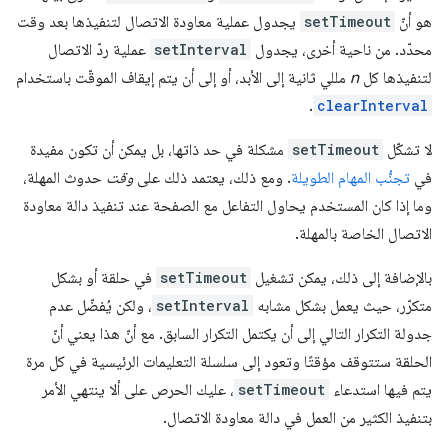
هو أنّ
setTimeout
يجدول عملية معاودة الاتصال لتنفيذها بعد وقت
محدّد. من ناحية أخرى، يجدول
setInterval
عملية ردّ الاتصال
لتنفيذها كل
n
مللي ثانية إلى الأبد، أو إلى أن يتم إيقاف الموقّت باستخدام
.
clearInterval
لا تشكّل
setTimeout
مشكلة في حد ذاتها، بل يمكن أن تكون مفيدة
في
تجنُّب المهام الطويلة
. ومع ذلك، يعتمد ذلك على
وقت
حدوث المهلة،
وما إذا كان المستخدم يحاول التفاعل مع الصفحة عند تنفيذ دالة معاودة
الاتصال الخاصة بالمهلة.
بالإضافة إلى ذلك، يمكن تشغيل
setTimeout
في حلقة أو بشكل
متكرّر، حيث يعمل بشكل مشابه
setInterval
، ولكن يُفضّل عدم
جدولة التكرار التالي إلى أن يكتمل التكرار السابق. مع أنّ هذا يعني أنّ
الحلقة ستتوقف مؤقتًا وتعود إلى سلسلة التعليمات الرئيسية في كل مرة
يتم فيها استدعاء
setTimeout
، عليك الحرص على ألا ينتهي الأمر
بتنفيذ الكثير من العمل في دالة معاودة الاتصال.