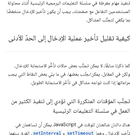
تنفيذ مهام مفرطة في سلسلة التعليمات البرمجية الرئيسية أثناء محاولة
المستخدمين التفاعل مع صفحتك، يجب أن يكون تأخير الإدخال منخفضًا
بما يكفي لتجنُّب المشاكل.
كيفية تقليل تأخير عملية الإدخال إلى الحدّ الأدنى
كما ذكرنا سابقًا، لا يمكن تجنُّب بعض حالات تأخُّر الاستجابة للإدخال،
ولكن في المقابل، يمكن
تجنُّب
بعضها. في ما يلي بعض النقاط التي يجب
مراعاتها إذا كنت تواجه مشاكل في تأخّر الاستجابة الطويل.
تجنُّب المؤقتات المتكررة التي تؤدي إلى تنفيذ الكثير من
العمل في سلسلة التعليمات الرئيسية
هناك دالتان شائعتان للوقت في JavaScript يمكن أن تساهمان في
تأخير الإدخال، وهما
setTimeout
و
setInterval
. الفرق بينهما