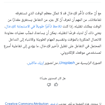
مع أنّ حالات تأخُّر الإدخال قد لا تمثّل معظم الوقت الذي تستغرقه
تفاعلاتك، من المهم أن تعرف أنّ كل جزء من التفاعل يستغرق مقدارًا من
الوقت يمكنك تقليله. إذا كنت
تلاحظ تأخّرًا طويلاً في الاستجابة للإدخال
،
يعني ذلك أنّ لديك فرصًا لتقليله. يمكن أن يساعدك تجنُّب عمليات معاودة
الاتصال المتكررة بالمؤقت وتقسيم المهام الطويلة والانتباه إلى التداخل
المحتمل في التفاعل على تقليل تأخير الإدخال، ما يؤدي إلى تفاعلية أسرع
لمستخدمي موقعك الإلكتروني.
الصورة الرئيسية من
Unsplash
، من تصوير
إريك ماكلين
.
هل كان المحتوى مفيدًا؟
إنّ محتوى هذه الصفحة مرخّص بموجب
ترخيص Creative Commons Attribution