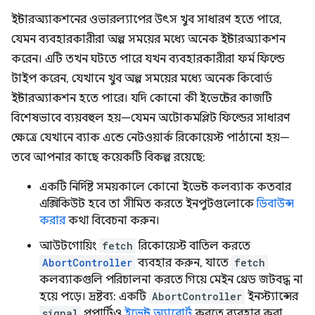
ইন্টারঅ্যাকশনের ওভারল্যাপের উৎস খুব সাধারণ হতে পারে,
যেমন ব্যবহারকারীরা অল্প সময়ের মধ্যে অনেক ইন্টারঅ্যাকশন
করেন। এটি তখন ঘটতে পারে যখন ব্যবহারকারীরা ফর্ম ফিল্ডে
টাইপ করেন, যেখানে খুব অল্প সময়ের মধ্যে অনেক কিবোর্ড
ইন্টারঅ্যাকশন হতে পারে। যদি কোনো কী ইভেন্টের কাজটি
বিশেষভাবে ব্যয়বহুল হয়—যেমন অটোকমপ্লিট ফিল্ডের সাধারণ
ক্ষেত্রে যেখানে ব্যাক এন্ডে নেটওয়ার্ক রিকোয়েস্ট পাঠানো হয়—
তবে আপনার কাছে কয়েকটি বিকল্প রয়েছে:
একটি নির্দিষ্ট সময়কালে কোনো ইভেন্ট কলব্যাক কতবার
এক্সিকিউট হবে তা সীমিত করতে ইনপুটগুলোকে
ডিবাউন্স
করার
কথা বিবেচনা করুন।
আউটগোয়িং
fetch
রিকোয়েস্ট বাতিল করতে
AbortController
ব্যবহার করুন, যাতে
fetch
কলব্যাকগুলি পরিচালনা করতে গিয়ে মেইন থ্রেড জটবদ্ধ না
হয়ে পড়ে। দ্রষ্টব্য: একটি
AbortController
ইনস্ট্যান্সের
signal
প্রপার্টিও
ইভেন্ট অ্যাবোর্ট
করতে ব্যবহার করা