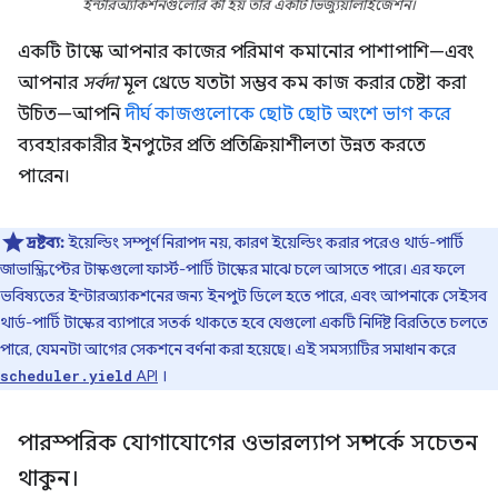
ইন্টারঅ্যাকশনগুলোর কী হয় তার একটি ভিজ্যুয়ালাইজেশন।
একটি টাস্কে আপনার কাজের পরিমাণ কমানোর পাশাপাশি—এবং
আপনার
সর্বদা
মূল থ্রেডে যতটা সম্ভব কম কাজ করার চেষ্টা করা
উচিত—আপনি
দীর্ঘ কাজগুলোকে ছোট ছোট অংশে ভাগ করে
ব্যবহারকারীর ইনপুটের প্রতি প্রতিক্রিয়াশীলতা উন্নত করতে
পারেন।
দ্রষ্টব্য:
ইয়েল্ডিং সম্পূর্ণ নিরাপদ নয়, কারণ ইয়েল্ডিং করার পরেও থার্ড-পার্টি
জাভাস্ক্রিপ্টের টাস্কগুলো ফার্স্ট-পার্টি টাস্কের মাঝে চলে আসতে পারে। এর ফলে
ভবিষ্যতের ইন্টারঅ্যাকশনের জন্য ইনপুট ডিলে হতে পারে, এবং আপনাকে সেইসব
থার্ড-পার্টি টাস্কের ব্যাপারে সতর্ক থাকতে হবে যেগুলো একটি নির্দিষ্ট বিরতিতে চলতে
পারে, যেমনটা আগের সেকশনে বর্ণনা করা হয়েছে। এই সমস্যাটির সমাধান করে
API
।
scheduler.yield
পারস্পরিক যোগাযোগের ওভারল্যাপ সম্পর্কে সচেতন
থাকুন।