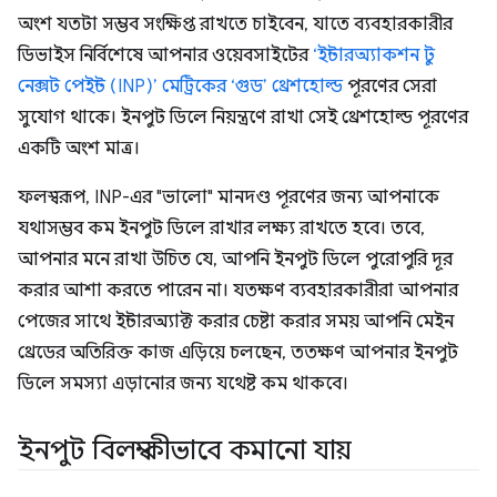
অংশ যতটা সম্ভব সংক্ষিপ্ত রাখতে চাইবেন, যাতে ব্যবহারকারীর
ডিভাইস নির্বিশেষে আপনার ওয়েবসাইটের
‘ইন্টারঅ্যাকশন টু
নেক্সট পেইন্ট (INP)’ মেট্রিকের ‘গুড’ থ্রেশহোল্ড
পূরণের সেরা
সুযোগ থাকে। ইনপুট ডিলে নিয়ন্ত্রণে রাখা সেই থ্রেশহোল্ড পূরণের
একটি অংশ মাত্র।
ফলস্বরূপ, INP-এর "ভালো" মানদণ্ড পূরণের জন্য আপনাকে
যথাসম্ভব কম ইনপুট ডিলে রাখার লক্ষ্য রাখতে হবে। তবে,
আপনার মনে রাখা উচিত যে, আপনি ইনপুট ডিলে পুরোপুরি দূর
করার আশা করতে পারেন না। যতক্ষণ ব্যবহারকারীরা আপনার
পেজের সাথে ইন্টারঅ্যাক্ট করার চেষ্টা করার সময় আপনি মেইন
থ্রেডের অতিরিক্ত কাজ এড়িয়ে চলছেন, ততক্ষণ আপনার ইনপুট
ডিলে সমস্যা এড়ানোর জন্য যথেষ্ট কম থাকবে।
ইনপুট বিলম্ব কীভাবে কমানো যায়