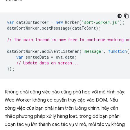
var
dataSortWorker
=
new
Worker
(
"sort-worker.js"
);
dataSortWorker
.
postMesssage
(
dataToSort
);
// The main thread is now free to continue working o
dataSortWorker
.
addEventListener
(
'message'
,
function
(
var
sortedData
=
evt
.
data
;
// Update data on screen...
});
Không phải công việc nào cũng phù hợp với mô hình này:
Web Worker không có quyền truy cập vào DOM. Nếu
công việc của bạn phải nằm trên luồng chính, hãy cân
nhắc phương pháp xử lý hàng loạt, trong đó bạn phân
đoạn tác vụ lớn thành các tác vụ vi mô, mỗi tác vụ không