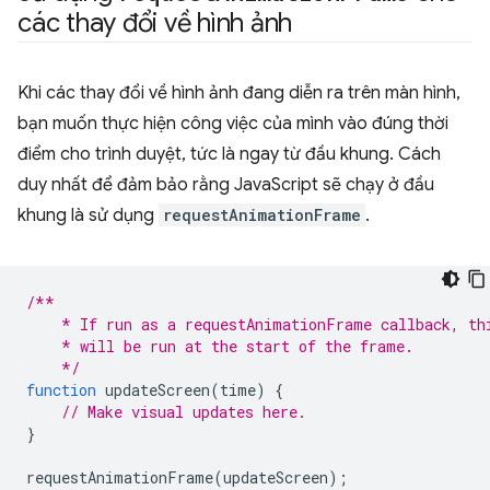
các thay đổi về hình ảnh
Khi các thay đổi về hình ảnh đang diễn ra trên màn hình,
bạn muốn thực hiện công việc của mình vào đúng thời
điểm cho trình duyệt, tức là ngay từ đầu khung. Cách
duy nhất để đảm bảo rằng JavaScript sẽ chạy ở đầu
khung là sử dụng
requestAnimationFrame
.
/**
    * If run as a requestAnimationFrame callback, th
    * will be run at the start of the frame.
    */
function
updateScreen
(
time
)
{
// Make visual updates here.
}
requestAnimationFrame
(
updateScreen
);