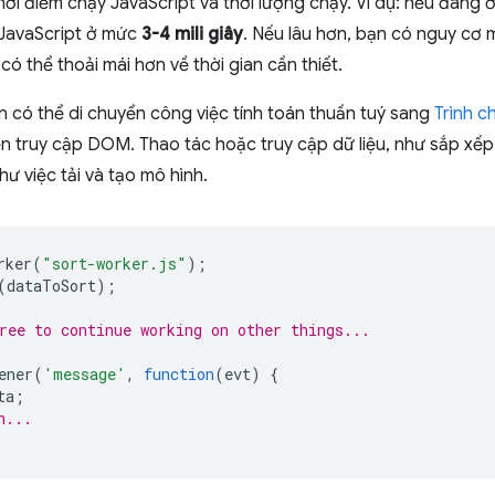
hời điểm chạy JavaScript và thời lượng chạy. Ví dụ: nếu đang
 JavaScript ở mức
3-4 mili giây
. Nếu lâu hơn, bạn có nguy cơ 
có thể thoải mái hơn về thời gian cần thiết.
n có thể di chuyển công việc tính toán thuần tuý sang
Trình c
n truy cập DOM. Thao tác hoặc truy cập dữ liệu, như sắp xếp
ư việc tải và tạo mô hình.
rker
(
"sort-worker.js"
);
(
dataToSort
);
ree to continue working on other things...
ener
(
'message'
,
function
(
evt
)
{
ta
;
n...