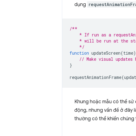
dụng
requestAnimationFr
/**
    * If run as a requestAn
    * will be run at the st
    */
function
updateScreen
(
time
)
// Make visual updates 
}
requestAnimationFrame
(
upda
Khung hoặc mẫu có thể sử
động, nhưng vấn đề ở đây là 
thường có thể khiến chúng t