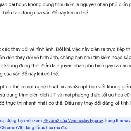
gian dài hoặc không đúng thời điểm là nguyên nhân phổ biến g
 thiểu tác động của vấn đề này khi có thể.
các thay đổi về hình ảnh. Đôi khi, việc này diễn ra trực tiếp t
 dẫn đến thay đổi về hình ảnh, chẳng hạn như tìm kiếm hoặc sắp
ặc không đúng thời điểm là nguyên nhân phổ biến gây ra các v
g của vấn đề này khi có thể.
ipt có thể là một nghệ thuật, vì JavaScript bạn viết không gi
ại sử dụng trình biên dịch JIT và mọi phương thức tối ưu hoá c
ộ thực thi nhanh nhất có thể. Điều này thay đổi đáng kể tính 
hoạt động, bạn nên xem
IRHydra2 của Vyacheslav Egorov
. Trạng thái nà
 Chrome (V8) đang tối ưu hoá mã đó.