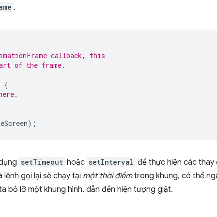
ame
.
imationFrame callback, this
art of the frame.
{
here.
teScreen
);
 dụng
setTimeout
hoặc
setInterval
để thực hiện các thay 
lệnh gọi lại sẽ chạy tại
một thời điểm
trong khung, có thể nga
a bỏ lỡ một khung hình, dẫn đến hiện tượng giật.