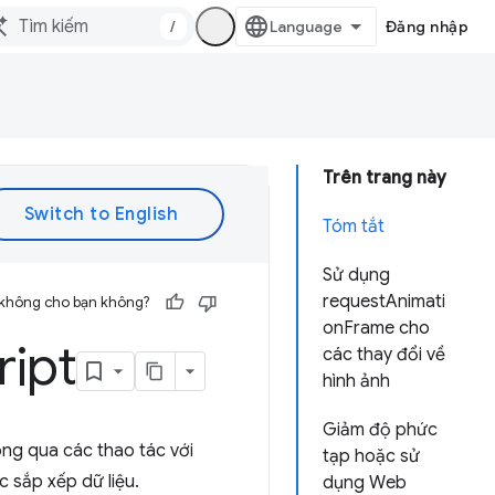
/
Đăng nhập
Trên trang này
Tóm tắt
Sử dụng
requestAnimati
 không cho bạn không?
onFrame cho
ript
các thay đổi về
hình ảnh
Giảm độ phức
hông qua các thao tác với
tạp hoặc sử
c sắp xếp dữ liệu.
dụng Web