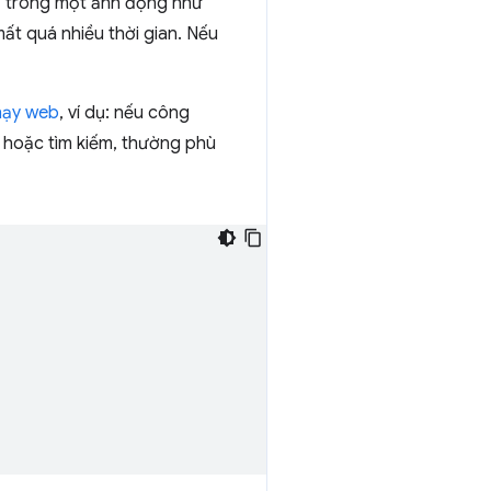
 ở trong một ảnh động như
mất quá nhiều thời gian. Nếu
hạy web
, ví dụ: nếu công
 hoặc tìm kiếm, thường phù