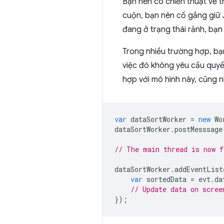
Bạn nên có chiến thuật về t
cuộn, bạn nên cố gắng giữ
đang ở trạng thái rảnh, bạn 
Trong nhiều trường hợp, bạ
việc đó không yêu cầu quyề
hợp với mô hình này, cũng nh
var
dataSortWorker
=
new
Wo
dataSortWorker
.
postMesssage
// The main thread is now f
dataSortWorker
.
addEventList
var
sortedData
=
evt
.
da
// Update data on scree
});