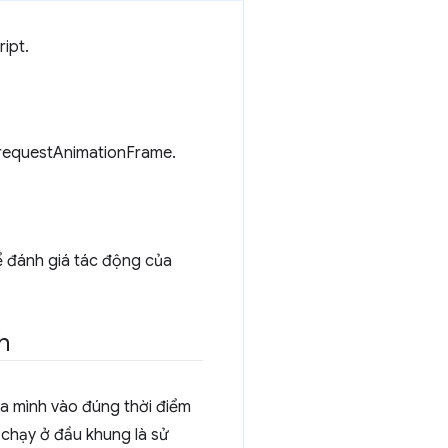
ipt.
g requestAnimationFrame.
ể đánh giá tác động của
h
ủa mình vào đúng thời điểm
 chạy ở đầu khung là sử