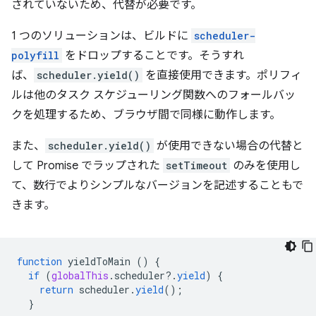
されていないため、代替が必要です。
1 つのソリューションは、ビルドに
scheduler-
polyfill
をドロップすることです。そうすれ
ば、
scheduler.yield()
を直接使用できます。ポリフィ
ルは他のタスク スケジューリング関数へのフォールバッ
クを処理するため、ブラウザ間で同様に動作します。
また、
scheduler.yield()
が使用できない場合の代替と
して Promise でラップされた
setTimeout
のみを使用し
て、数行でよりシンプルなバージョンを記述することもで
きます。
function
yieldToMain
()
{
if
(
globalThis
.
scheduler
?
.
yield
)
{
return
scheduler
.
yield
();
}