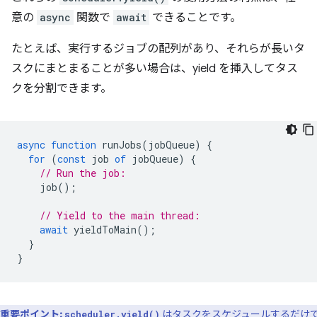
意の
async
関数で
await
できることです。
たとえば、実行するジョブの配列があり、それらが長いタ
スクにまとまることが多い場合は、yield を挿入してタス
クを分割できます。
async
function
runJobs
(
jobQueue
)
{
for
(
const
job
of
jobQueue
)
{
// Run the job:
job
();
// Yield to the main thread:
await
yieldToMain
();
}
}
重要ポイント:
はタスクをスケジュールするだけ
scheduler.yield()