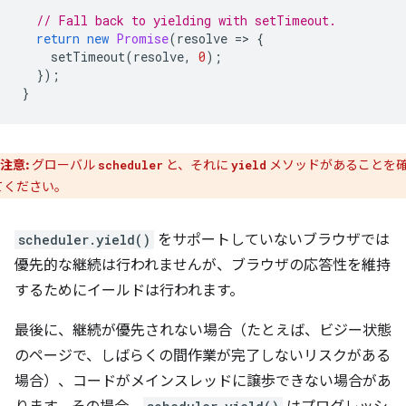
// Fall back to yielding with setTimeout.
return
new
Promise
(
resolve
=
>
{
setTimeout
(
resolve
,
0
);
});
}
注意:
グローバル
と、それに
メソッドがあることを
scheduler
yield
てください。
scheduler.yield()
をサポートしていないブラウザでは
優先的な継続は行われませんが、ブラウザの応答性を維持
するためにイールドは行われます。
最後に、継続が優先されない場合（たとえば、ビジー状態
のページで、しばらくの間作業が完了しないリスクがある
場合）、コードがメインスレッドに譲歩できない場合があ