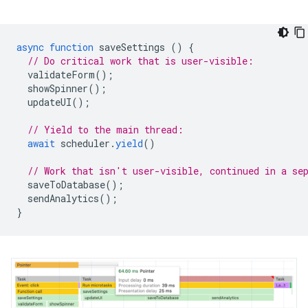
async
function
saveSettings
()
{
// Do critical work that is user-visible:
validateForm
();
showSpinner
();
updateUI
();
// Yield to the main thread:
await
scheduler
.
yield
()
// Work that isn't user-visible, continued in a se
saveToDatabase
();
sendAnalytics
();
}