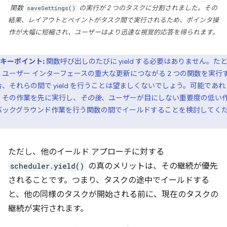
関数
saveSettings()
の実行が 2 つのタスクに分割されました。その
結果、レイアウトとペイントがタスク間で実行されるため、ポインタ操
作が大幅に短縮され、ユーザーはより迅速な視覚的応答を得られます。
キーポイント:
関数呼び出しのたびに yield する必要はありません。た
、ユーザー インターフェースの重大な更新につながる 2 つの関数を実行
合、それらの間で yield を行うことは望ましくないでしょう。可能であれ
、その作業を先に実行し、
その後
、ユーザーが目にしない重要度の低い
バックグラウンド作業を行う関数の間でイールドすることを検討してく
。
ただし、他のイールド アプローチに対する
scheduler.yield()
の真のメリットは、その継続が優先
されることです。つまり、タスクの途中でイールドする
と、他の同様のタスクが開始される前に、現在のタスクの
継続が実行されます。