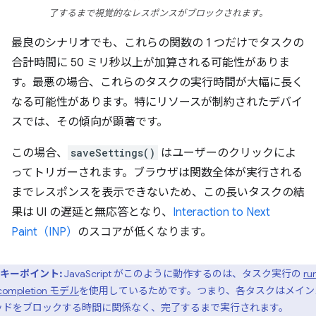
了するまで視覚的なレスポンスがブロックされます。
最良のシナリオでも、これらの関数の 1 つだけでタスクの
合計時間に 50 ミリ秒以上が加算される可能性がありま
す。最悪の場合、これらのタスクの実行時間が大幅に長く
なる可能性があります。特にリソースが制約されたデバイ
スでは、その傾向が顕著です。
この場合、
saveSettings()
はユーザーのクリックによ
ってトリガーされます。ブラウザは関数全体が実行される
までレスポンスを表示できないため、この長いタスクの結
果は UI の遅延と無応答となり、
Interaction to Next
Paint（INP）
のスコアが低くなります。
キーポイント:
JavaScript がこのように動作するのは、タスク実行の
ru
completion モデル
を使用しているためです。つまり、各タスクはメイン
ッドをブロックする時間に関係なく、完了するまで実行されます。