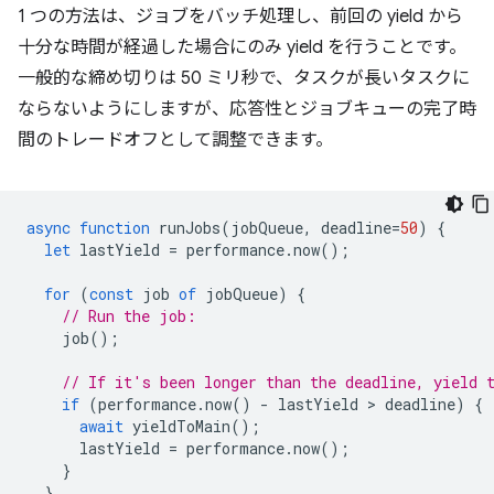
1 つの方法は、ジョブをバッチ処理し、前回の yield から
十分な時間が経過した場合にのみ yield を行うことです。
一般的な締め切りは 50 ミリ秒で、タスクが長いタスクに
ならないようにしますが、応答性とジョブキューの完了時
間のトレードオフとして調整できます。
async
function
runJobs
(
jobQueue
,
deadline
=
50
)
{
let
lastYield
=
performance
.
now
();
for
(
const
job
of
jobQueue
)
{
// Run the job:
job
();
// If it's been longer than the deadline, yield 
if
(
performance
.
now
()
-
lastYield
 > 
deadline
)
{
await
yieldToMain
();
lastYield
=
performance
.
now
();
}
}