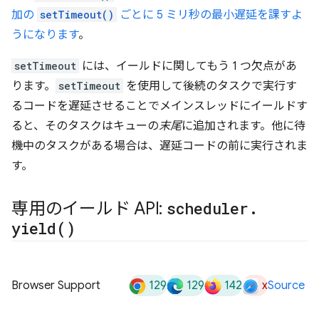
加の
setTimeout()
ごとに 5 ミリ秒の最小遅延を課すよ
うになります
。
setTimeout
には、イールドに関してもう 1 つ欠点があ
ります。
setTimeout
を使用して後続のタスクで実行す
るコードを遅延させることでメインスレッドにイールドす
ると、そのタスクはキューの
末尾
に追加されます。他に待
機中のタスクがある場合は、遅延コードの前に実行されま
す。
専用のイールド API:
scheduler
.
yield(
)
129
129
142
x
Browser Support
Source