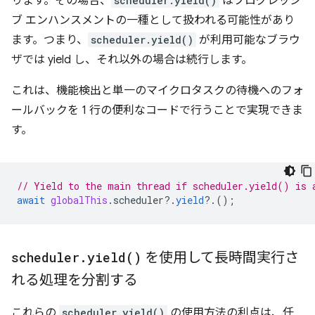
ります。その場合、
scheduler.yield()
はプログレッシ
ブ エンハンスメントの一種として扱われる可能性があり
ます。つまり、
scheduler.yield()
が利用可能なブラウ
ザでは yield し、それ以外の場合は続行します。
これは、機能検出と単一のマイクロタスクの待機へのフォ
ールバックを 1 行の便利なコードで行うことで実現できま
す。
// Yield to the main thread if scheduler.yield() is 
await
globalThis
.
scheduler
?
.
yield
?
.();
scheduler
.
yield(
)
を使用して長時間実行さ
れる処理を分割する
これらの
scheduler.yield()
の使用方法の利点は、任