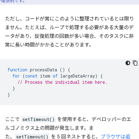
が理想的です。
ただし、コードが常にこのように整理されているとは限り
ません。たとえば、ループで処理する必要がある大量のデ
ータがあり、反復処理の回数が多い場合、そのタスクに非
常に長い時間がかかることがあります。
function
processData
()
{
for
(
const
item
of
largeDataArray
)
{
// Process the individual item here.
}
}
ここで
setTimeout()
を使用すると、デベロッパーのエ
ルゴノミクス上の問題が発生します。ま
た、
setTimeout()
を 5 回ネストすると、
ブラウザは追