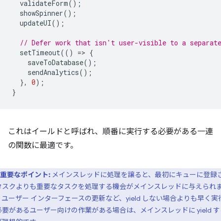
validateForm
();
showSpinner
();
updateUI
();
// Defer work that isn't user-visible to a separat
setTimeout
(()
=
>
{
saveToDatabase
();
sendAnalytics
();
},
0
);
}
これはイールドと呼ばれ、順番に実行する必要がある一連
の関数に最適です。
重要なポイント:
メインスレッドに処理を譲ると、最初にキューに登録
タスクよりも重要なタスクを処理する機会がメインスレッドに与えられ
。ユーザー インターフェースの更新など、yield しない場合よりも早く実
必要があるユーザー向けの作業がある場合は、メインスレッドに yield す