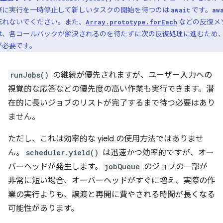
際に実行を一時停止して新しいタスクの開始を待つのは
です。
await
aw
忘れないでください。また、
などの反復メ
Array.prototype.forEach
は、各コールバックが解決されるのを待たずに次の反復処理に進むため
が必要です。
runJobs()
の継続が優先されますが、ユーザー入力への
視覚的な応答などの優先度の高い作業も実行できます。潜
在的に長いジョブのリストが完了するまで待つ必要はあり
ません。
ただし、これは効率的な yield の使用方法ではありませ
ん。
scheduler.yield()
は迅速かつ効率的ですが、オー
バーヘッドが発生します。
jobQueue
のジョブの一部が
非常に短い場合、オーバーヘッドがすぐに増え、実際の作
業の実行よりも、譲渡と再開に費やされる時間が長くなる
可能性があります。