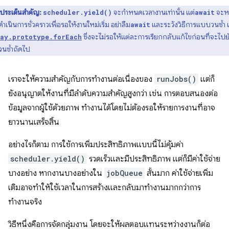
ประเด็นสำคัญ:
จะกำหนดเวลางานเท่านั้น แต่
จะห
scheduler.yield()
await
ำเนินการชั่วคราวเพื่อรอให้งานใหม่เริ่ม อย่าลืม
และระวังวิธีการแบบวนซ้ำ เ
await
ซึ่งจะไม่รอให้แต่ละการเรียกกลับแก้ไขก่อนที่จะไปย
ay.prototype.forEach
วนซ้ำถัดไป
เราจะให้ความสำคัญกับการทำงานต่อเนื่องของ
runJobs()
แต่ก็
ยังอนุญาตให้งานที่มีลำดับความสำคัญสูงกว่า เช่น การตอบสนองต่อ
ข้อมูลจากผู้ใช้ด้วยภาพ ทำงานได้โดยไม่ต้องรอให้รายการงานที่อาจ
ยาวนานเสร็จสิ้น
อย่างไรก็ตาม การใช้การเพิ่มประสิทธิภาพแบบนี้ไม่คุ้มค่า
scheduler.yield()
รวดเร็วและมีประสิทธิภาพ แต่ก็มีค่าใช้จ่าย
บางอย่าง หากงานบางอย่างใน
jobQueue
สั้นมาก ค่าใช้จ่ายเพิ่ม
เติมอาจทำให้ใช้เวลาในการสร้างและกลับมาทำงานมากกว่าการ
ทำงานจริง
วิธีหนึ่งคือการจัดกลุ่มงาน โดยจะให้ผลตอบแทนระหว่างงานก็ต่อ