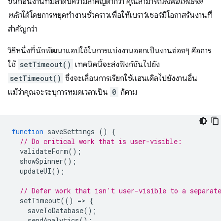
ขึ้นก่อนงานที่มีลำดับความสำคัญต่ำกว่า คุณสามารถ
ส่งต่อให้เธรด
หลัก
ได้โดยการหยุดทำงานชั่วคราวเพื่อให้เบราว์เซอร์มีโอกาสรันงานที่
สำคัญกว่า
วิธีหนึ่งที่นักพัฒนาแอปใช้ในการแบ่งงานออกเป็นงานย่อยๆ คือการ
ใช้
setTimeout()
เทคนิคนี้จะส่งฟังก์ชันไปยัง
setTimeout()
ซึ่งจะเลื่อนการเรียกใช้แฮนเดิลไปยังงานอื่น
แม้ว่าคุณจะระบุการหมดเวลาเป็น
0
ก็ตาม
function
saveSettings
()
{
// Do critical work that is user-visible:
validateForm
();
showSpinner
();
updateUI
();
// Defer work that isn't user-visible to a separat
setTimeout
(()
=
>
{
saveToDatabase
();
sendAnalytics
();