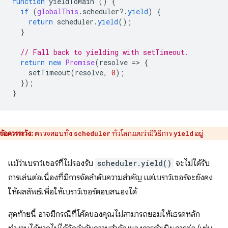
function
yieldToMain
()
{
if
(
globalThis
.
scheduler
?
.
yield
)
{
return
scheduler
.
yield
();
}
// Fall back to yielding with setTimeout.
return
new
Promise
(
resolve
=
>
{
setTimeout
(
resolve
,
0
);
});
}
ข้อควรระวัง:
ตรวจสอบทั้ง
ทั่วโลก
และ
ว่ามีวิธีการ
อยู่
scheduler
yield
แม้ว่าเบราว์เซอร์ที่ไม่รองรับ
scheduler.yield()
จะไม่ได้รับ
การเล่นต่อเนื่องที่มีการจัดลำดับความสำคัญ แต่เบราว์เซอร์จะยังคง
ให้ผลลัพธ์เพื่อให้เบราว์เซอร์ตอบสนองได้
สุดท้ายนี้ อาจมีกรณีที่โค้ดของคุณไม่สามารถยอมให้เธรดหลัก