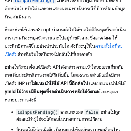
API
isInputPending()
มีวิธีตรวจสอบว่าผู้ใช้พยายามโต้ตอบ
กับหน้าเว็บหรือไม่ และจะแสดงผลเฉพาะในกรณีที่มีการป้อนข้อมูล
ที่รอดำเนินการ
ซึ่งจะช่วยให้ JavaScript ทำงานต่อไปได้หากไม่มีอินพุตที่รอดำเนิน
การ แทนที่จะหยุดชั่วคราวและไปอยู่ท้ายคิวงาน ซึ่งอาจส่งผลให้
ประสิทธิภาพดีขึ้นอย่างน่าประทับใจ ดังที่ระบุไว้ใน
ความตั้งใจที่จะ
เปิดตัว
สำหรับเว็บไซต์ที่อาจไม่กลับไปที่เธรดหลัก
อย่างไรก็ตาม ตั้งแต่เปิดตัว API ดังกล่าว ความเข้าใจของเราเกี่ยวกับ
การเพิ่มประสิทธิภาพรายได้ก็เพิ่มขึ้น โดยเฉพาะอย่างยิ่งเมื่อมีการ
เปิดตัว INP เรา
ไม่แนะนำให้ใช้ API นี้อีกต่อไป
และขอแนะนำให้ใช้
yield ไม่ว่าจะมีอินพุตที่รอดำเนินการหรือไม่ก็ตาม
ด้วยเหตุผล
หลายประการดังนี้
isInputPending()
อาจแสดงผล
false
อย่างไม่ถูก
ต้องแม้ว่าผู้ใช้จะโต้ตอบในบางสถานการณ์ก็ตาม
อินพุตไม่ใช่กรณีเดียวที่งานควรให้ผลลัพธ์ ภาพเคลื่อนไหว