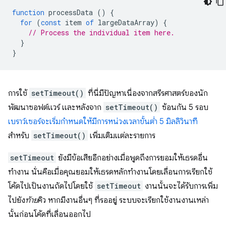
function
processData
()
{
for
(
const
item
of
largeDataArray
)
{
// Process the individual item here.
}
}
การใช้
setTimeout()
ที่นี่มีปัญหาเนื่องจากสรีรศาสตร์ของนัก
พัฒนาซอฟต์แวร์ และหลังจาก
setTimeout()
ซ้อนกัน 5 รอบ
เบราว์เซอร์จะเริ่มกำหนดให้มีการหน่วงเวลาขั้นต่ำ 5 มิลลิวินาที
สำหรับ
setTimeout()
เพิ่มเติมแต่ละรายการ
setTimeout
ยังมีข้อเสียอีกอย่างเมื่อพูดถึงการยอมให้เธรดอื่น
ทำงาน นั่นคือเมื่อคุณยอมให้เธรดหลักทำงานโดยเลื่อนการเรียกใช้
โค้ดไปเป็นงานถัดไปโดยใช้
setTimeout
งานนั้นจะได้รับการเพิ่ม
ไปยัง
ท้าย
คิว หากมีงานอื่นๆ ที่รออยู่ ระบบจะเรียกใช้งานงานเหล่า
นั้นก่อนโค้ดที่เลื่อนออกไป