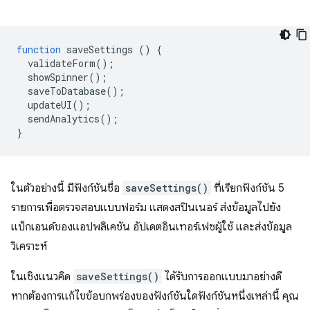
function
saveSettings
()
{
validateForm
();
showSpinner
();
saveToDatabase
();
updateUI
();
sendAnalytics
();
}
ในตัวอย่างนี้ มีฟังก์ชันชื่อ
saveSettings()
ที่เรียกฟังก์ชัน 5
รายการเพื่อตรวจสอบแบบฟอร์ม แสดงสปินเนอร์ ส่งข้อมูลไปยัง
แบ็กเอนด์ของแอปพลิเคชัน อัปเดตอินเทอร์เฟซผู้ใช้ และส่งข้อมูล
วิเคราะห์
ในเชิงแนวคิด
saveSettings()
ได้รับการออกแบบมาอย่างดี
หากต้องการแก้ไขข้อบกพร่องของฟังก์ชันใดฟังก์ชันหนึ่งเหล่านี้ คุณ