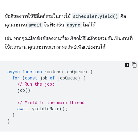
ข้อดีของการใช้วิธีใดก็ตามในการใช้
scheduler.yield()
คือ
คุณสามารถ
await
ในฟังก์ชัน
async
ใดก็ได้
เช่น หากคุณมีอาร์เรย์ของงานที่จะเรียกใช้ซึ่งมักจะรวมกันเป็นงานที่
ใช้เวลานาน คุณสามารถแทรกผลลัพธ์เพื่อแบ่งงานได้
async
function
runJobs
(
jobQueue
)
{
for
(
const
job
of
jobQueue
)
{
// Run the job:
job
();
// Yield to the main thread:
await
yieldToMain
();
}
}