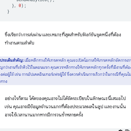
},
0
);
}
ซึ่งเรียกว่า
การส่งผ่าน
และเหมาะที่สุดสำหรับฟังก์ชันชุดหนึ่งที่ต้อง
ทำงานตามลำดับ
ประเด็นสำคัญ:
เมื่อหลีกทางให้เทรดหลัก คุณจะเปิดโอกาสให้เทรดหลักจัดการงาน
ญกว่างานที่เข้าคิวไว้ในตอนแรก คุณควรหลีกทางให้เทรดหลักทุกครั้งที่มีงานที่ต้อ
ต่อผู้ใช้ เช่น การอัปเดตอินเทอร์เฟซผู้ใช้ ซึ่งควรดำเนินการเร็วกว่าในกรณีที่คุณไม
กทาง
อย่างไรก็ตาม โค้ดของคุณอาจไม่ได้จัดระเบียบในลักษณะนี้เสมอไป
เช่น คุณอาจมีข้อมูลจำนวนมากที่ต้องประมวลผลในลูป และงานนั้น
อาจใช้เวลานานมากหากมีการวนซ้ำหลายครั้ง