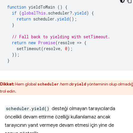
function
yieldToMain
()
{
if
(
globalThis
.
scheduler
?
.
yield
)
{
return
scheduler
.
yield
();
}
// Fall back to yielding with setTimeout.
return
new
Promise
(
resolve
=
>
{
setTimeout
(
resolve
,
0
);
});
}
Dikkat:
Hem global
hem de
yönteminin olup olmadığ
scheduler
yield
trol edin.
scheduler.yield()
desteği olmayan tarayıcılarda
öncelikli devam ettirme özelliği kullanılamaz ancak
tarayıcının yanıt vermeye devam etmesi için yine de