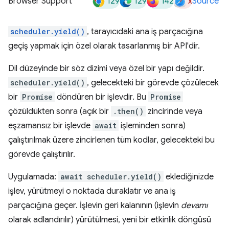
129
129
142
x
Browser Support
Source
scheduler.yield()
, tarayıcıdaki ana iş parçacığına
geçiş yapmak için özel olarak tasarlanmış bir API'dir.
Dil düzeyinde bir söz dizimi veya özel bir yapı değildir.
scheduler.yield()
, gelecekteki bir görevde çözülecek
bir
Promise
döndüren bir işlevdir. Bu
Promise
çözüldükten sonra (açık bir
.then()
zincirinde veya
eşzamansız bir işlevde
await
işleminden sonra)
çalıştırılmak üzere zincirlenen tüm kodlar, gelecekteki bu
görevde çalıştırılır.
Uygulamada:
await scheduler.yield()
eklediğinizde
işlev, yürütmeyi o noktada duraklatır ve ana iş
parçacığına geçer. İşlevin geri kalanının (işlevin
devamı
olarak adlandırılır) yürütülmesi, yeni bir etkinlik döngüsü