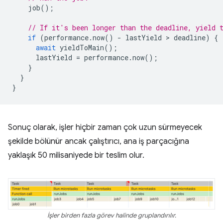
job
();
// If it's been longer than the deadline, yield 
if
(
performance
.
now
()
-
lastYield
 > 
deadline
)
{
await
yieldToMain
();
lastYield
=
performance
.
now
();
}
}
}
Sonuç olarak, işler hiçbir zaman çok uzun sürmeyecek
şekilde bölünür ancak çalıştırıcı, ana iş parçacığına
yaklaşık 50 milisaniyede bir teslim olur.
İşler birden fazla görev halinde gruplandırılır.