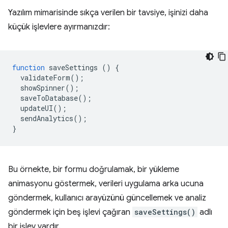
Yazılım mimarisinde sıkça verilen bir tavsiye, işinizi daha
küçük işlevlere ayırmanızdır:
function
saveSettings
()
{
validateForm
();
showSpinner
();
saveToDatabase
();
updateUI
();
sendAnalytics
();
}
Bu örnekte, bir formu doğrulamak, bir yükleme
animasyonu göstermek, verileri uygulama arka ucuna
göndermek, kullanıcı arayüzünü güncellemek ve analiz
göndermek için beş işlevi çağıran
saveSettings()
adlı
bir işlev vardır.