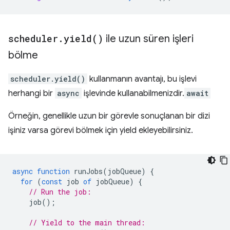
scheduler
.
yield(
)
ile uzun süren işleri
bölme
scheduler.yield()
kullanmanın avantajı, bu işlevi
herhangi bir
async
işlevinde kullanabilmenizdir.
await
Örneğin, genellikle uzun bir görevle sonuçlanan bir dizi
işiniz varsa görevi bölmek için yield ekleyebilirsiniz.
async
function
runJobs
(
jobQueue
)
{
for
(
const
job
of
jobQueue
)
{
// Run the job:
job
();
// Yield to the main thread: