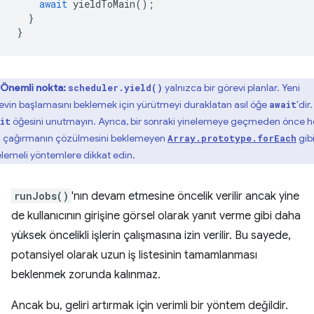
await
yieldToMain
();
}
}
Önemli nokta:
yalnızca bir görevi planlar. Yeni
scheduler.yield()
evin başlamasını beklemek için yürütmeyi duraklatan asıl öğe
'dir.
await
öğesini unutmayın. Ayrıca, bir sonraki yinelemeye geçmeden önce h
it
i çağırmanın çözülmesini beklemeyen
gib
Array.prototype.forEach
elemeli yöntemlere dikkat edin.
runJobs()
'nın devam etmesine öncelik verilir ancak yine
de kullanıcının girişine görsel olarak yanıt verme gibi daha
yüksek öncelikli işlerin çalışmasına izin verilir. Bu sayede,
potansiyel olarak uzun iş listesinin tamamlanması
beklenmek zorunda kalınmaz.
Ancak bu, geliri artırmak için verimli bir yöntem değildir.