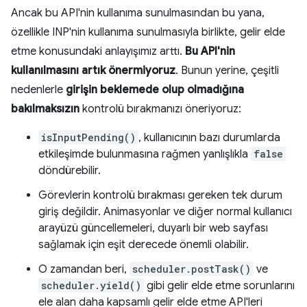
Ancak bu API'nin kullanıma sunulmasından bu yana,
özellikle INP'nin kullanıma sunulmasıyla birlikte, gelir elde
etme konusundaki anlayışımız arttı.
Bu API'nin
kullanılmasını artık önermiyoruz
. Bunun yerine, çeşitli
nedenlerle
girişin beklemede olup olmadığına
bakılmaksızın
kontrolü bırakmanızı öneriyoruz:
isInputPending()
, kullanıcının bazı durumlarda
etkileşimde bulunmasına rağmen yanlışlıkla
false
döndürebilir.
Görevlerin kontrolü bırakması gereken tek durum
giriş değildir. Animasyonlar ve diğer normal kullanıcı
arayüzü güncellemeleri, duyarlı bir web sayfası
sağlamak için eşit derecede önemli olabilir.
O zamandan beri,
scheduler.postTask()
ve
scheduler.yield()
gibi gelir elde etme sorunlarını
ele alan daha kapsamlı gelir elde etme API'leri