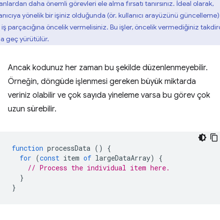
anlardan daha önemli görevleri ele alma fırsatı tanırsınız. İdeal olarak,
lanıcıya yönelik bir işiniz olduğunda (ör. kullanıcı arayüzünü güncelleme)
 iş parçacığına öncelik vermelisiniz. Bu işler, öncelik vermediğiniz takdi
a geç yürütülür.
Ancak kodunuz her zaman bu şekilde düzenlenmeyebilir.
Örneğin, döngüde işlenmesi gereken büyük miktarda
veriniz olabilir ve çok sayıda yineleme varsa bu görev çok
uzun sürebilir.
function
processData
()
{
for
(
const
item
of
largeDataArray
)
{
// Process the individual item here.
}
}