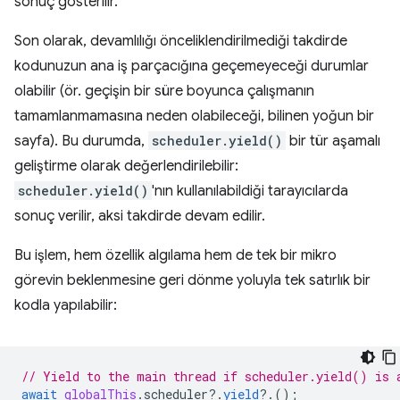
sonuç gösterilir.
Son olarak, devamlılığı önceliklendirilmediği takdirde
kodunuzun ana iş parçacığına geçemeyeceği durumlar
olabilir (ör. geçişin bir süre boyunca çalışmanın
tamamlanmamasına neden olabileceği, bilinen yoğun bir
sayfa). Bu durumda,
scheduler.yield()
bir tür aşamalı
geliştirme olarak değerlendirilebilir:
scheduler.yield()
'nın kullanılabildiği tarayıcılarda
sonuç verilir, aksi takdirde devam edilir.
Bu işlem, hem özellik algılama hem de tek bir mikro
görevin beklenmesine geri dönme yoluyla tek satırlık bir
kodla yapılabilir:
// Yield to the main thread if scheduler.yield() is 
await
globalThis
.
scheduler
?
.
yield
?
.();