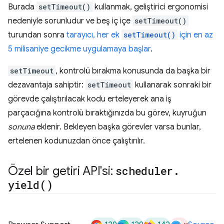
Burada
setTimeout()
kullanmak, geliştirici ergonomisi
nedeniyle sorunludur ve beş iç içe
setTimeout()
turundan sonra
tarayıcı, her ek
setTimeout()
için en az
5 milisaniye gecikme uygulamaya başlar
.
setTimeout
, kontrolü bırakma konusunda da başka bir
dezavantaja sahiptir:
setTimeout
kullanarak sonraki bir
görevde çalıştırılacak kodu erteleyerek ana iş
parçacığına kontrolü bıraktığınızda bu görev, kuyruğun
sonuna
eklenir. Bekleyen başka görevler varsa bunlar,
ertelenen kodunuzdan önce çalıştırılır.
Özel bir getiri API'si:
scheduler
.
yield(
)