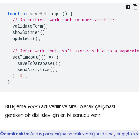
function
saveSettings
()
{
// Do critical work that is user-visible:
validateForm
();
showSpinner
();
updateUI
();
// Defer work that isn't user-visible to a separat
setTimeout
(()
=
>
{
saveToDatabase
();
sendAnalytics
();
},
0
);
}
Bu işleme
verim
adı verilir ve sıralı olarak çalışması
gereken bir dizi işlev için en iyi sonucu verir.
Önemli nokta:
Ana iş parçacığına öncelik verdiğinizde, başlangıçta sır