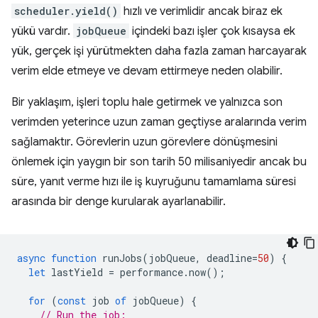
scheduler.yield()
hızlı ve verimlidir ancak biraz ek
yükü vardır.
jobQueue
içindeki bazı işler çok kısaysa ek
yük, gerçek işi yürütmekten daha fazla zaman harcayarak
verim elde etmeye ve devam ettirmeye neden olabilir.
Bir yaklaşım, işleri toplu hale getirmek ve yalnızca son
verimden yeterince uzun zaman geçtiyse aralarında verim
sağlamaktır. Görevlerin uzun görevlere dönüşmesini
önlemek için yaygın bir son tarih 50 milisaniyedir ancak bu
süre, yanıt verme hızı ile iş kuyruğunu tamamlama süresi
arasında bir denge kurularak ayarlanabilir.
async
function
runJobs
(
jobQueue
,
deadline
=
50
)
{
let
lastYield
=
performance
.
now
();
for
(
const
job
of
jobQueue
)
{
// Run the job: