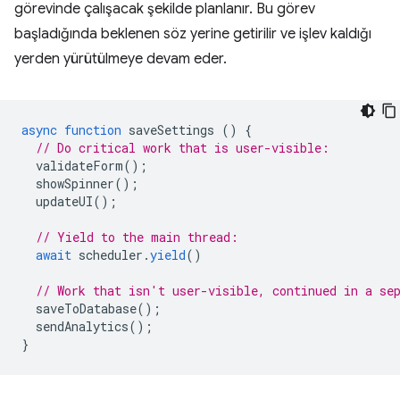
görevinde çalışacak şekilde planlanır. Bu görev
başladığında beklenen söz yerine getirilir ve işlev kaldığı
yerden yürütülmeye devam eder.
async
function
saveSettings
()
{
// Do critical work that is user-visible:
validateForm
();
showSpinner
();
updateUI
();
// Yield to the main thread:
await
scheduler
.
yield
()
// Work that isn't user-visible, continued in a se
saveToDatabase
();
sendAnalytics
();
}