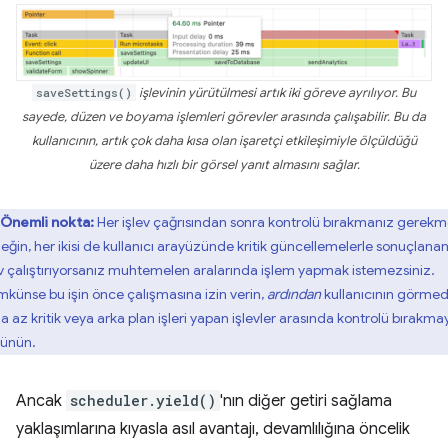
saveSettings()
işlevinin yürütülmesi artık iki göreve ayrılıyor. Bu
sayede, düzen ve boyama işlemleri görevler arasında çalışabilir. Bu da
kullanıcının, artık çok daha kısa olan işaretçi etkileşimiyle ölçüldüğü
üzere daha hızlı bir görsel yanıt almasını sağlar.
Önemli nokta:
Her işlev çağrısından sonra kontrolü bırakmanız gerekm
eğin, her ikisi de kullanıcı arayüzünde kritik güncellemelerle sonuçlanan 
ev çalıştırıyorsanız muhtemelen aralarında işlem yapmak istemezsiniz.
künse bu işin önce çalışmasına izin verin,
ardından
kullanıcının görmed
a az kritik veya arka plan işleri yapan işlevler arasında kontrolü bırakmay
ünün.
Ancak
scheduler.yield()
'nın diğer getiri sağlama
yaklaşımlarına kıyasla asıl avantajı, devamlılığına öncelik