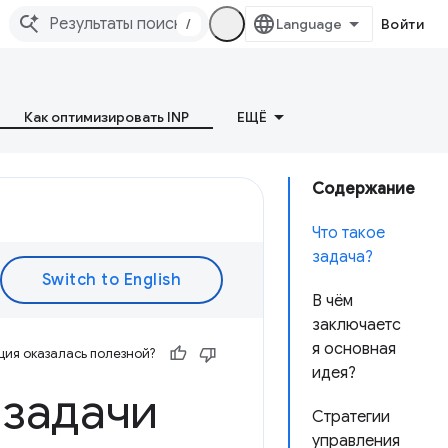
/
Войти
Как оптимизировать INP
ЕЩЁ
Содержание
Что такое
задача?
В чём
заключаетс
я основная
ия оказалась полезной?
идея?
 задачи
Стратегии
управления