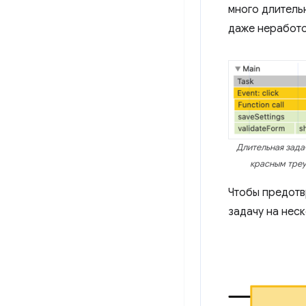
много длитель
даже неработо
Длительная зада
красным треу
Чтобы предотв
задачу на нес