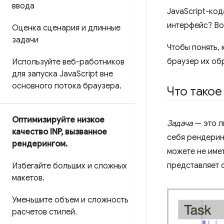
ввода
JavaScript-ко
интерфейс? Во
Оценка сценария и длинные
задачи
Чтобы понять, 
браузер их об
Используйте веб-работников
для запуска Java
Script вне
основного потока браузера
.
Что такое
Оптимизируйте низкое
Задача
— это л
качество INP
,
вызванное
себя рендеринг
рендерингом
.
можете не имет
представляет 
Избегайте больших и сложных
макетов
.
Уменьшите объем и сложность
расчетов стилей
.