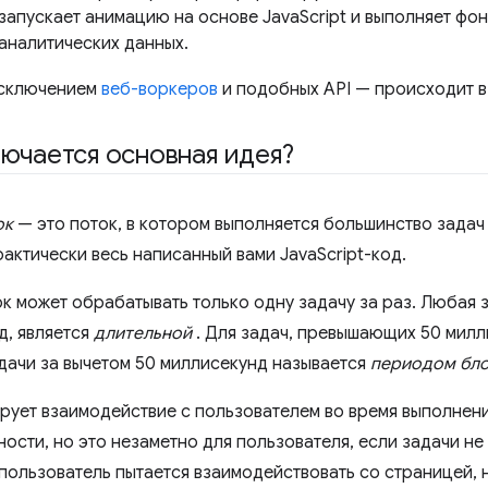
запускает анимацию на основе JavaScript и выполняет фоно
 аналитических данных.
исключением
веб-воркеров
и подобных API — происходит в
лючается основная идея?
ок
— это поток, в котором выполняется большинство задач 
актически весь написанный вами JavaScript-код.
к может обрабатывать только одну задачу за раз. Любая
д, является
длительной
. Для задач, превышающих 50 милл
дачи за вычетом 50 миллисекунд называется
периодом бл
рует взаимодействие с пользователем во время выполнен
ости, но это незаметно для пользователя, если задачи не
 пользователь пытается взаимодействовать со страницей, 