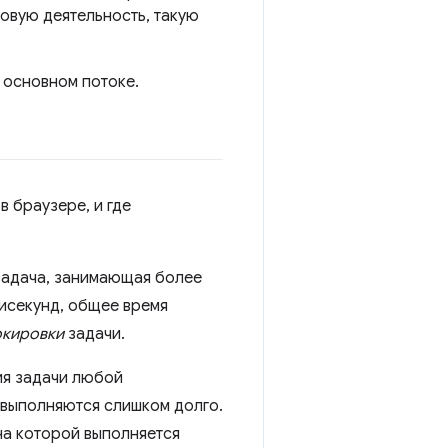
вую деятельность, такую ​​
 основном потоке.
в браузере, и где
 задача, занимающая более
исекунд, общее время
окировки
задачи.
ия задачи любой
 выполняются слишком долго.
на которой выполняется