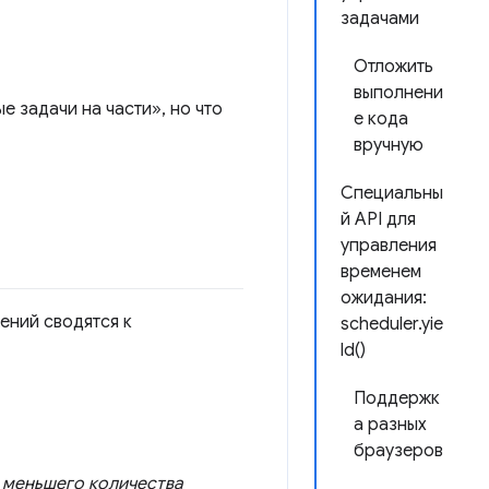
задачами
Отложить
выполнени
е задачи на части», но что
е кода
вручную
Специальны
й API для
управления
временем
ожидания:
ений сводятся к
scheduler.yie
ld()
Поддержк
а разных
браузеров
е
меньшего количества