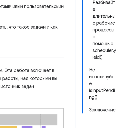
Разбивайт
 отзывчивый пользовательский
е
длительны
е рабочие
ть, что такое задачи и как
процессы
с
помощью
scheduler.y
ield()
Не
. Эта работа включает в
используйт
ы работы, над которыми вы
е
 источник задач
isInputPendi
ng()
Заключение