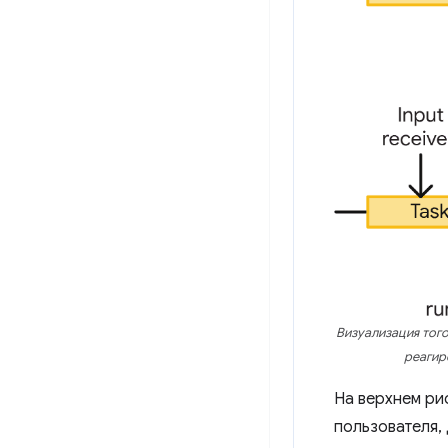
Визуализация того
реагир
На верхнем ри
пользователя,