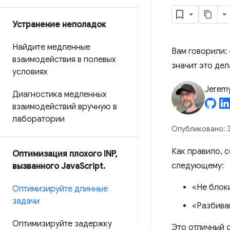
Устранение неполадок
Найдите медленные
Вам говорили:
взаимодействия в полевых
значит это дел
условиях
Jerem
Диагностика медленных
взаимодействий вручную в
лаборатории
Опубликовано: 3
Как правило, 
Оптимизация плохого INP
,
следующему:
вызванного Java
Script
.
«Не блок
Оптимизируйте длинные
задачи
«Разбивай
Оптимизируйте задержку
Это отличный 