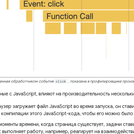
щенная обработчиком события
click
, показана в профилировщике произ
нные с JavaScript, влияют на производительность несколь
узер загружает файл JavaScript во время запуска, он став
 компиляции этого JavaScript-кода, чтобы его можно было
моменты времени, когда страница существует, задачи ставя
pt выполняет работу, например, реагирует на взаимодейс