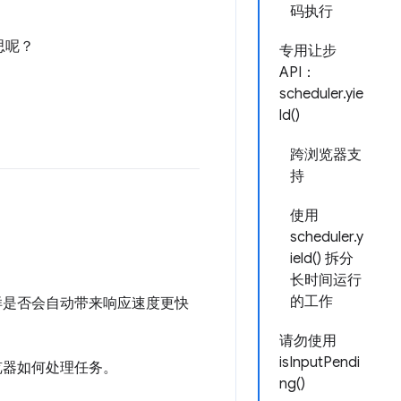
码执行
思呢？
专用让步
API：
scheduler.yie
ld()
跨浏览器支
持
使用
scheduler.y
ield() 拆分
长时间运行
的工作
但这样是否会自动带来响应速度更快
请勿使用
isInputPendi
浏览器如何处理任务。
ng()