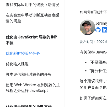
查找实际应用中的缓慢互动情况
您可能听说过“
在实验室中手动诊断互动速度缓
慢的问题
Jerem
优化由 Java
Script 导致的 INP
发布时间：2022 年
不佳
有关保持 Jav
优化耗时较长的任务
“不要阻塞
优化输入延迟
“拆分长任
脚本评估和耗时较长的任务
这个建议很棒，但
使用 Web Worker 在浏览器的主
的用户界面？
也
线程之外运行 Java
Script
如需了解如何在 