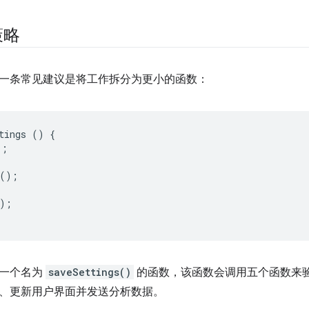
策略
一条常见建议是将工作拆分为更小的函数：
tings
()
{
);
;
();
);
有一个名为
saveSettings()
的函数，该函数会调用五个函数来
、更新用户界面并发送分析数据。