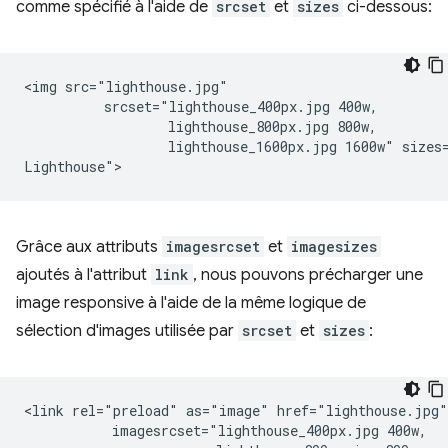
comme spécifié à l'aide de
srcset
et
sizes
ci-dessous:
<img src="lighthouse.jpg"

          srcset="lighthouse_400px.jpg 400w,

                  lighthouse_800px.jpg 800w,

                  lighthouse_1600px.jpg 1600w" sizes=
Grâce aux attributs
imagesrcset
et
imagesizes
ajoutés à l'attribut
link
, nous pouvons précharger une
image responsive à l'aide de la même logique de
sélection d'images utilisée par
srcset
et
sizes
:
<link rel="preload" as="image" href="lighthouse.jpg"

           imagesrcset="lighthouse_400px.jpg 400w,
