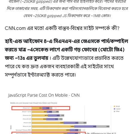
বান্ডেল (~250KB gzipped) এর জন্য পার্স বার হাইলাইট করে। পার্সের খরচের
দিকে তাকানোর সময়, এটি ডিকম্প্রেস করা পরিসংখ্যানগুলিকে বিবেচনা করতে হবে
যেমন ~250KB gzipped JS ডিকম্প্রেস করে ~1MB কোড।
CNN.com এর মতো একটি বাস্তব-বিশ্বের সাইট সম্পর্কে কী?
হাই-এন্ড আইফোন 8-এ সিএনএন-এর জেএসকে পার্স/কম্পাইল
করতে মাত্র ~4সেকেন্ড লাগে একটি গড় ফোনের (মোটো জি4)
জন্য ~13s এর তুলনায়
। এটি উল্লেখযোগ্যভাবে প্রভাবিত করতে
পারে যে কত দ্রুত একজন ব্যবহারকারী এই সাইটের সাথে
সম্পূর্ণভাবে ইন্টারঅ্যাক্ট করতে পারে।