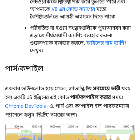
নেটওয়ার্ককে স্থিতিস্থাপক করে তুলতে পারে এবং
আপনাকে
V8 এর কোড ক্যাশের
মতো
বৈশিষ্ট্যগুলিতে আগ্রহী অ্যাক্সেস দিতে পারে৷
পরিবর্তিত না হওয়া সংস্থানগুলিকে পুনঃআনয়ন করা
এড়াতে দীর্ঘমেয়াদী ক্যাশিং ব্যবহার করুন৷
ওয়েবপ্যাক ব্যবহার করলে,
ফাইলের নাম হ্যাশিং
দেখুন।
পার্স
/
কম্পাইল
একবার ডাউনলোড হয়ে গেলে, জাভাস্ক্রিপ্টের
সবচেয়ে ভারী
খরচ
হল একটি JS ইঞ্জিনের এই কোড
পার্স/কম্পাইল করার
সময়।
Chrome DevTools-
এ, পার্স এবং কম্পাইল হল পারফরম্যান্স
প্যানেলে হলুদ "স্ক্রিপ্টিং" সময়ের অংশ৷