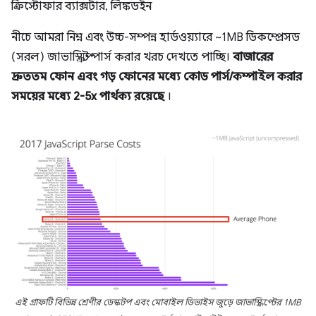
ক্রিস্টোফার ব্যাক্সটার, লিঙ্কডইন
নীচে আমরা নিম্ন এবং উচ্চ-সম্পন্ন হার্ডওয়্যারে ~1MB ডিকম্প্রেসড
(সরল) জাভাস্ক্রিপ্ট পার্স করার খরচ দেখতে পাচ্ছি।
বাজারের
দ্রুততম ফোন এবং গড় ফোনের মধ্যে কোড পার্স/কম্পাইল করার
সময়ের মধ্যে 2-5x পার্থক্য রয়েছে
।
এই গ্রাফটি বিভিন্ন শ্রেণীর ডেস্কটপ এবং মোবাইল ডিভাইস জুড়ে জাভাস্ক্রিপ্টের 1MB