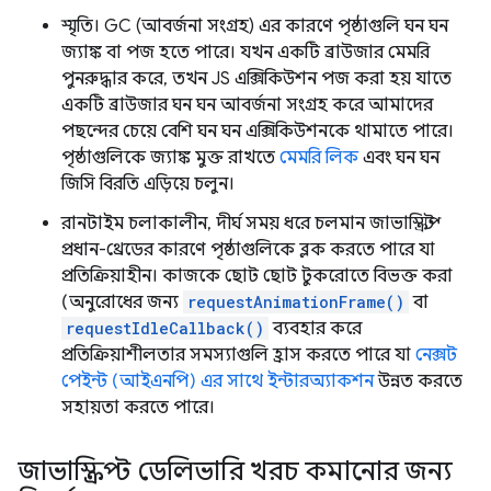
স্মৃতি। GC (আবর্জনা সংগ্রহ) এর কারণে পৃষ্ঠাগুলি ঘন ঘন
জ্যাঙ্ক বা পজ হতে পারে। যখন একটি ব্রাউজার মেমরি
পুনরুদ্ধার করে, তখন JS এক্সিকিউশন পজ করা হয় যাতে
একটি ব্রাউজার ঘন ঘন আবর্জনা সংগ্রহ করে আমাদের
পছন্দের চেয়ে বেশি ঘন ঘন এক্সিকিউশনকে থামাতে পারে।
পৃষ্ঠাগুলিকে জ্যাঙ্ক মুক্ত রাখতে
মেমরি লিক
এবং ঘন ঘন
জিসি বিরতি এড়িয়ে চলুন।
রানটাইম চলাকালীন, দীর্ঘ সময় ধরে চলমান জাভাস্ক্রিপ্ট
প্রধান-থ্রেডের কারণে পৃষ্ঠাগুলিকে ব্লক করতে পারে যা
প্রতিক্রিয়াহীন। কাজকে ছোট ছোট টুকরোতে বিভক্ত করা
(অনুরোধের জন্য
requestAnimationFrame()
বা
requestIdleCallback()
ব্যবহার করে
প্রতিক্রিয়াশীলতার সমস্যাগুলি হ্রাস করতে পারে যা
নেক্সট
পেইন্ট (আইএনপি) এর সাথে ইন্টারঅ্যাকশন
উন্নত করতে
সহায়তা করতে পারে।
জাভাস্ক্রিপ্ট ডেলিভারি খরচ কমানোর জন্য