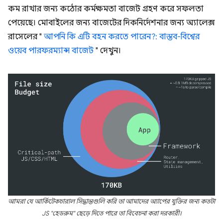
কম রাখার জন্য কঠোর কর্মক্ষমতা বাজেট গ্রহণ করে সফলতা
পেয়েছে। মোবাইলের জন্য বাজেটের দিকনির্দেশনার জন্য অ্যালেক্স
রাসেলের "
আপনি কি এটি বহন করতে পারেন?: বাস্তব-বিশ্বের
ওয়েব পারফরম্যান্স বাজেট
" দেখুন।
আমরা যে আর্কিটেকচারাল সিদ্ধান্তগুলি করি তা আমাদের অ্যাপের যুক্তির জন্য কতটা
JS "হেডরুম" ছেড়ে দিতে পারে তা বিবেচনা করা দরকারী।