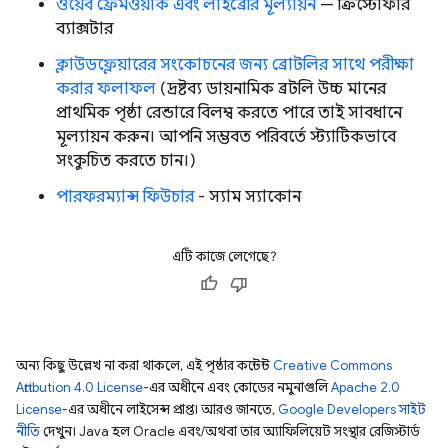
ওয়েব ফ্রেমওয়ার্ক এবং লাইব্রেরি মূল্যায়ন
— ক্রিস্টোফার
ব্যাক্সটার
ক্লাউডফ্লেয়ারের সংকোচনের জন্য ব্রোটলির সাথে পরীক্ষা
করার ফলাফল
(দ্রষ্টব্য ডায়নামিক ব্রটলি উচ্চ মানের
প্রাথমিক পৃষ্ঠা রেন্ডারে বিলম্ব করতে পারে তাই সাবধানে
মূল্যায়ন করুন। আপনি সম্ভবত পরিবর্তে স্ট্যাটিকভাবে
সংকুচিত করতে চান।)
পারফরম্যান্স ফিউচার
- স্যাম স্যাকোন
এটি কাজে লেগেছে?
অন্য কিছু উল্লেখ না করা থাকলে, এই পৃষ্ঠার কন্টেন্ট
Creative Commons
Attribution 4.0 License
-এর অধীনে এবং কোডের নমুনাগুলি
Apache 2.0
License
-এর অধীনে লাইসেন্স প্রাপ্ত। আরও জানতে,
Google Developers সাইট
নীতি
দেখুন। Java হল Oracle এবং/অথবা তার অ্যাফিলিয়েট সংস্থার রেজিস্টার্ড