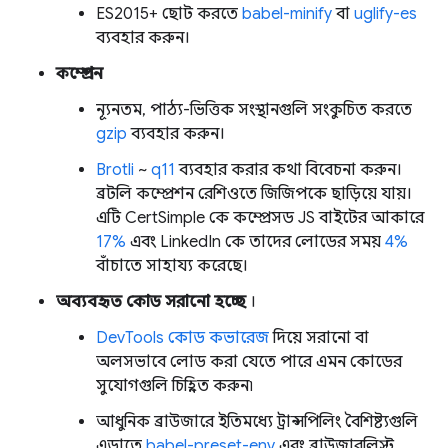
ES2015+ ছোট করতে
babel-minify
বা
uglify-es
ব্যবহার করুন।
কম্প্রেশন
ন্যূনতম, পাঠ্য-ভিত্তিক সংস্থানগুলি সংকুচিত করতে
gzip
ব্যবহার করুন।
Brotli
~
q11
ব্যবহার করার কথা বিবেচনা করুন।
ব্রটলি কম্প্রেশন রেশিওতে জিজিপকে ছাড়িয়ে যায়।
এটি CertSimple কে কম্প্রেসড JS বাইটের আকারে
17%
এবং LinkedIn কে তাদের লোডের সময়
4%
বাঁচাতে সাহায্য করেছে।
অব্যবহৃত কোড সরানো হচ্ছে
।
DevTools কোড কভারেজ
দিয়ে সরানো বা
অলসভাবে লোড করা যেতে পারে এমন কোডের
সুযোগগুলি চিহ্নিত করুন৷
আধুনিক ব্রাউজারে ইতিমধ্যে ট্রান্সপিলিং বৈশিষ্ট্যগুলি
এড়াতে
babel-preset-env
এবং ব্রাউজারলিস্ট