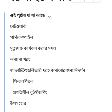
এই পৃষ্ঠায় যা যা আছে
নেটওয়ার্ক
পার্স/কম্পাইল
মৃত্যুদন্ড কার্যকর করার সময়
অন্যান্য খরচ
জাভাস্ক্রিপ্ট ডেলিভারি খরচ কমানোর জন্য নিদর্শন
পিআরপিএল
প্রগতিশীল বুটস্ট্র্যাপিং
উপসংহার