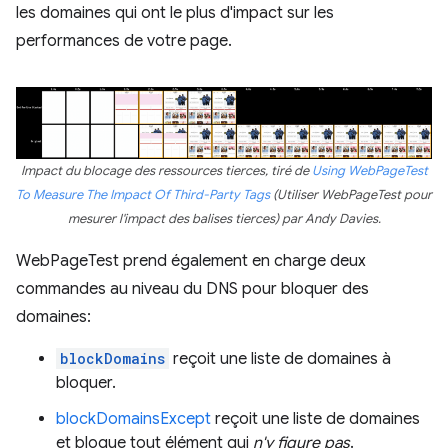
les domaines qui ont le plus d'impact sur les
performances de votre page.
Impact du blocage des ressources tierces, tiré de
Using WebPageTest
To Measure The Impact Of Third-Party Tags
(Utiliser WebPageTest pour
mesurer l'impact des balises tierces) par Andy Davies.
WebPageTest prend également en charge deux
commandes au niveau du DNS pour bloquer des
domaines:
blockDomains
reçoit une liste de domaines à
bloquer.
blockDomainsExcept
reçoit une liste de domaines
et bloque tout élément qui
n'y figure pas
.