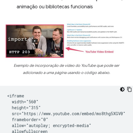
animação ou bibliotecas funcionais
Exemplo de incorporação de vídeo do YouTube que pode ser
adicionado a uma página usando o código abaixo.
<iframe

  width="560"

  height="315"

  src="https://www.youtube.com/embed/mo8thg5XGV0"

  frameborder="0"

  allow="autoplay; encrypted-media"

  allowfullscreen
