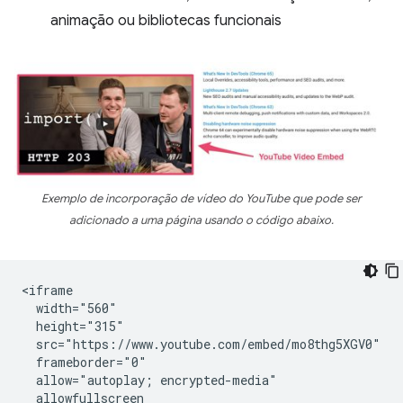
animação ou bibliotecas funcionais
Exemplo de incorporação de vídeo do YouTube que pode ser
adicionado a uma página usando o código abaixo.
<iframe

  width="560"

  height="315"

  src="https://www.youtube.com/embed/mo8thg5XGV0"

  frameborder="0"

  allow="autoplay; encrypted-media"

  allowfullscreen
