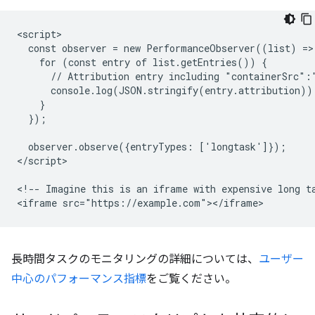
<script>

  const observer = new PerformanceObserver((list) => 
    for (const entry of list.getEntries()) {

      // Attribution entry including "containerSrc":"
      console.log(JSON.stringify(entry.attribution));
    }

  });

  observer.observe({entryTypes: ['longtask']});

</script>

<!-- Imagine this is an iframe with expensive long ta
長時間タスクのモニタリングの詳細については、
ユーザー
中心のパフォーマンス指標
をご覧ください。