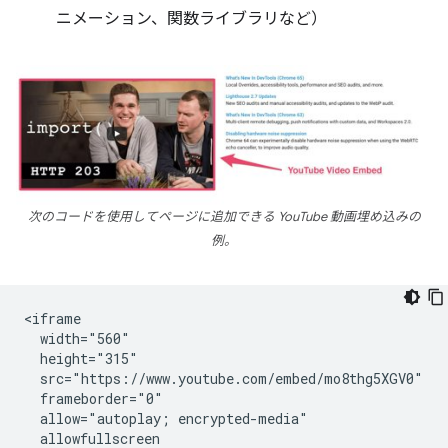
ニメーション、関数ライブラリなど）
次のコードを使用してページに追加できる YouTube 動画埋め込みの
例。
<iframe

  width="560"

  height="315"

  src="https://www.youtube.com/embed/mo8thg5XGV0"

  frameborder="0"

  allow="autoplay; encrypted-media"

  allowfullscreen
