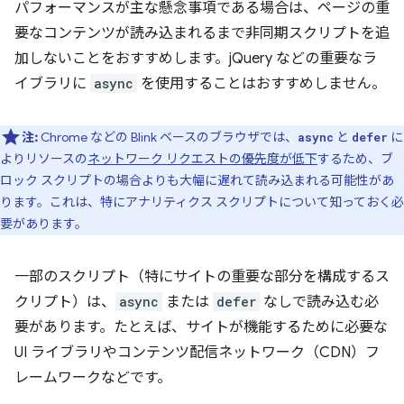
パフォーマンスが主な懸念事項である場合は、ページの重
要なコンテンツが読み込まれるまで非同期スクリプトを追
加しないことをおすすめします。jQuery などの重要なラ
イブラリに
async
を使用することはおすすめしません。
注:
Chrome などの Blink ベースのブラウザでは、
と
に
async
defer
よりリソースの
ネットワーク リクエストの優先度が低下
するため、ブ
ロック スクリプトの場合よりも大幅に遅れて読み込まれる可能性があ
ります。これは、特にアナリティクス スクリプトについて知っておく必
要があります。
一部のスクリプト（特にサイトの重要な部分を構成するス
クリプト）は、
async
または
defer
なしで読み込む必
要があります。たとえば、サイトが機能するために必要な
UI ライブラリやコンテンツ配信ネットワーク（CDN）フ
レームワークなどです。