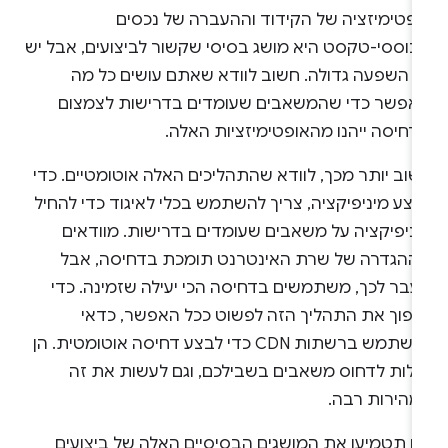
ופטימיזציה של הקידוד וההעברה של נכסים
בוססי-טקסט היא מושג בסיסי שקשור לביצועים, אבל יש
ה השפעה גדולה. חשוב לוודא שאתם עושים כל מה
אפשר כדי שהמשאבים שעומדים בדרישות לצמצום
דחיסה ייהנו מהאופטימיזציות האלה.
וב יותר מכך, לוודא שהתהליכים האלה אוטומטיים. כדי
צע מיניפיקציה, צריך להשתמש בכלי לאיגוד כדי להחיל
יניפיקציה על משאבים שעומדים בדרישות. מוודאים
ההגדרה של שרת האינטרנט תומכת בדחיסה, אבל
עבר לכך, משתמשים בדחיסה הכי יעילה שזמינה. כדי
הפוך את התהליך הזה לפשוט ככל האפשר, כדאי
להשתמש ברשתות CDN כדי לבצע דחיסה אוטומטית. הן
כולות לדחוס משאבים בשבילכם, וגם לעשות את זה
מהירות רבה.
ם תטמיעו את המושגים הבסיסיים האלה של ביצועים