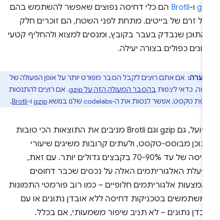
gz
ו-
Brotli
הם כלי דחיסה נפוצים שאפשר להשתמש בהם
כל זרם של בייטים. מתחת לפני השטח, הם זוכרים חלק
התוכן שנבדק בעבר בקובץ, ומנסים למצוא ולהחליף קטעי
ונים כפולים בצורה יעילה.
הערה:
אם אתם רוצים לקבל הסבר מפורט יותר על אופן הפעולה של
סה, כדאי לצפות
בהסבר המעולה הזה על gzip
. אם רוצים להתנסות
 טקסט, אפשר לנסות את ה-codelabs שלנו בנושא
gzip
ו-
Brotli
.
בפועל, גם gzip וגם Brotli מניבים את התוצאות הכי טובות
תוכן מבוסס-טקסט, ולעתים קרובות משיגים שיעורי
דחיסה של עד 70-90% בקבצים גדולים יותר. עם זאת,
פעלת האלגוריתמים האלה על נכסים שכבר דחוסים
אמצעות אלגוריתמים חלופיים – כמו רוב פורמטי התמונות
משתמשים בטכניקות דחיסה ללא אובדן נתונים או עם
בדן נתונים – לא תניב שיפור משמעותי, אם בכלל.