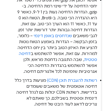
אפשר לכוונן את gzip ואת Brotli כדי לשפר את
יחסי הדחיסה על ידי שינוי רמת הדחיסה. ב-
gzip, הגדרות הדחיסה נעות בין 1 ל-9, כאשר 9
היא ההגדרה הכי טובה. ב-Brotli, הטווח הוא 0
עד 11, כאשר 11 הוא הערך הכי טוב. עם זאת,
הגדרות דחיסה גבוהות יותר דורשות יותר זמן.
לגבי משאבים
שנדחסים באופן דינמי
– כלומר,
בזמן הבקשה – הגדרות באמצע הטווח נוטות
להציע את האיזון הטוב ביותר בין יחס הדחיסה
למהירות. עם זאת, אפשר להשתמש ב
דחיסה
סטטית
, שבה התגובה נדחסת מראש, ולכן
אפשר להשתמש בהגדרות הדחיסה הכי
אגרסיביות שזמינות לכל אלגוריתם דחיסה.
רשתות להעברת תוכן (CDN)
מציעות בדרך כלל
דחיסה אוטומטית של משאבים שעומדים
בדרישות. רשתות CDN יכולות גם לנהל דחיסה
דינמית וסטטית בשבילכם, כך שאתם לא
צריכים לדאוג לעוד היבט של דחיסה.