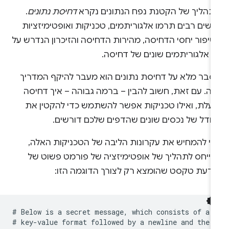
תהליך של הקטנת נפח הנתונים נקרא
דחיסת נתונים
.
שים רבים תרמו אלגוריתמים, טכניקות ואופטימיזציות
שיפור יחסי הדחיסה, מהירות הדחיסה והזיכרון הנדרש על
י אלגוריתמים שונים של דחיסה.
סבר מלא על דחיסת נתונים הוא מעבר להיקף המדריך
זה. עם זאת, חשוב להבין – ברמה גבוהה – איך דחיסה
ועלת, ואילו טכניקות אפשר להשתמש כדי להקטין את
גודל של נכסים שונים שהדפים שלכם דורשים.
די להמחיש את עקרונות הליבה של הטכניקות האלה,
תייחס לתהליך של אופטימיזציה של פורמט פשוט של
ודעת טקסט שהומצא רק לצורך הדוגמה הזו:
# Below is a secret message, which consists of a s
# key-value format followed by a newline and the e