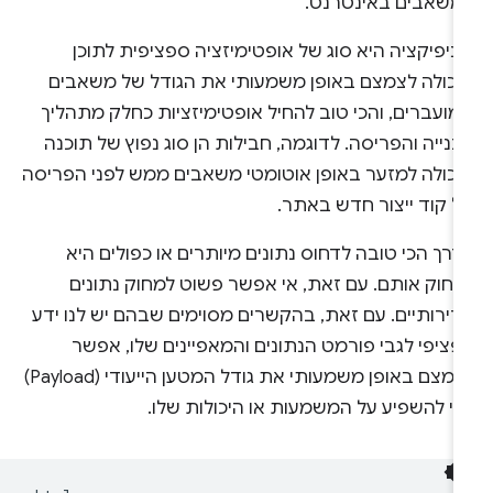
משאבים באינטרנט.
ניפיקציה היא סוג של אופטימיזציה ספציפית לתוכן
יכולה לצמצם באופן משמעותי את הגודל של משאבים
מועברים, והכי טוב להחיל אופטימיזציות כחלק מתהליך
נייה והפריסה. לדוגמה, חבילות הן סוג נפוץ של תוכנה
יכולה למזער באופן אוטומטי משאבים ממש לפני הפריסה
ל קוד ייצור חדש באתר.
רך הכי טובה לדחוס נתונים מיותרים או כפולים היא
מחוק אותם. עם זאת, אי אפשר פשוט למחוק נתונים
רירותיים. עם זאת, בהקשרים מסוימים שבהם יש לנו ידע
ציפי לגבי פורמט הנתונים והמאפיינים שלו, אפשר
לצמצם באופן משמעותי את גודל המטען הייעודי (Payload)
לי להשפיע על המשמעות או היכולות שלו.