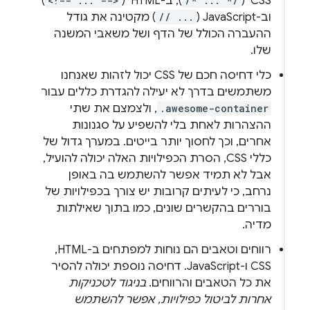
CSS ‏ (
/* ... */
), ב-HTML ‏ (
<!-- ... -->
)
וב-JavaScript ‏(
// ...
) מקטינה את גודל
ההעברה הכולל של הדף ושל משאבי המשנה
שלו.
כלי דחיסה חכם של CSS יכול לזהות שאנחנו
משתמשים בדרך לא יעילה להגדרת כללים עבור
.awesome-container
, ולצמצם את שתי
ההצהרות לאחת בלי להשפיע על סגנונות
אחרים, וכך לחסוך יותר בייטים. במערך גדול של
כללי CSS, הסרת הכפילויות האלה יכולה להועיל,
אבל לא תמיד אפשר להשתמש בה באופן
נרחב, כי לעיתים קרובות יש צורך בכפילויות של
בוררים בהקשרים שונים, כמו בתוך שאילתות
מדיה.
רווחים וטאבים הם נוחות למפתחים ב-HTML,‏
CSS ו-JavaScript. דחיסה נוספת יכולה להסיר
את כל הטאבים והרווחים.
בניגוד לטכניקות
אחרות לביטול כפילויות, אפשר להשתמש