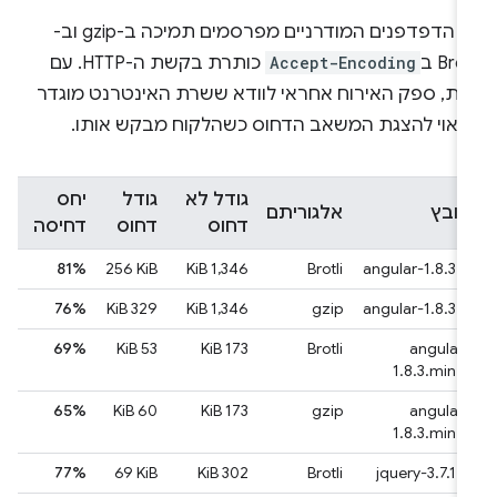
כל הדפדפנים המודרניים מפרסמים תמיכה ב-gzip וב-
Brot ב
Accept-Encoding
כותרת בקשת ה-HTTP. עם
את, ספק האירוח אחראי לוודא ששרת האינטרנט מוגדר
ראוי להצגת המשאב הדחוס כשהלקוח מבקש אותו.
גודל לא
גודל
יחס
קובץ
אלגוריתם
דחוס
דחוס
דחיסה
81%
‫‎256 KiB
‫1,346 KiB
Brotli
angular-1.8.3.js
76%
‫329 KiB
‫1,346 KiB
gzip
angular-1.8.3.js
69%
‫53 KiB
‫173 KiB
Brotli
angular-
1.8.3.min.js
65%
‫60 KiB
‫173 KiB
gzip
angular-
1.8.3.min.js
77%
‎69 KiB
‫302 KiB
Brotli
jquery-3.7.1.js