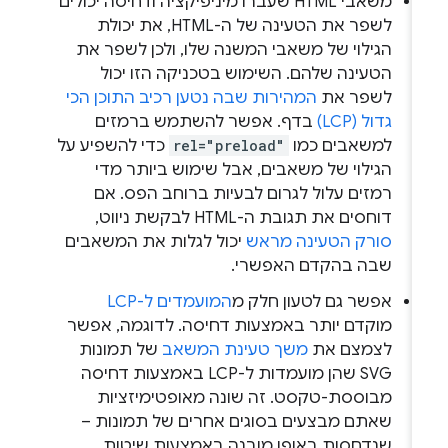
משאבי HTML שעברו מיניפיקציה ודחיסה יכולים
לשפר את הטעינה של ה-HTML, את יכולת
הגילוי של משאבי המשנה שלו, ולכן לשפר את
הטעינה שלהם. השימוש בטכניקה הזו יכול
לשפר את
המהירות שבה נטען רכיב התוכן הכי
גדול (LCP)
בדף. אפשר להשתמש ברמזים
למשאבים כמו
rel="preload"
כדי להשפיע על
הגילוי של משאבים, אבל שימוש ביותר מדי
רמזים עלול לגרום לבעיות ברוחב הפס. אם
דוחסים את תגובת ה-HTML לבקשת ניווט,
סורק הטעינה מראש
יכול לגלות את המשאבים
שבה בהקדם האפשרי.
אפשר גם לטעון חלק מ
המועמדים ל-LCP
מוקדם יותר באמצעות דחיסה. לדוגמה, אפשר
לצמצם את
משך טעינת המשאב
של תמונות
SVG שהן מועמדות ל-LCP באמצעות דחיסה
מבוססת-טקסט. זה שונה מאופטימיזציות
שאתם מבצעים בסוגים אחרים של תמונות –
שנדחסות באופן מובנה באמצעות שיטות