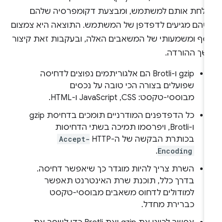
ולחת אותם למשתמש, ומבצעת דקומפרסיה שלהם
שהם מגיעים לדפדפן של המשתמש. התוצאה היא צמצום
וסף ומשמעותי של המשאבים האלה, ובעקבות זאת קיצור
שך ההורדה.
‫gzip ו-Brotli הם אלגוריתמים נפוצים לדחיסה
שפועלים בצורה הכי טובה על נכסים
מבוססי-טקסט: CSS,‏ JavaScript ו-HTML.
כל הדפדפנים המודרניים תומכים בדחיסת gzip
ו-Brotli, ויפרסמו תמיכה בשתי הדחיסות
בכותרת הבקשה של ה-HTTP‏
Accept-
.
Encoding
השרת צריך להיות מוגדר כך שיאפשר דחיסה.
בדרך כלל, תוכנת שרת האינטרנט תאפשר
למודולים לדחוס משאבים מבוססי-טקסט
כברירת מחדל.