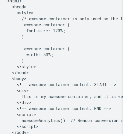
<html>

  <head>

    <style>

      /* awesome-container is only used on the lan
      .awesome-container {

        font-size: 120%;

      }

      .awesome-container {

        width: 50%;

      }

    </style>

  </head>

  <body>

    <!-- awesome container content: START -->

    <div>

      This is my awesome container, and it is <em>
    </div>

    <!-- awesome container content: END -->

    <script>

      awesomeAnalytics(); // Beacon conversion met
    </script>

  </body>
