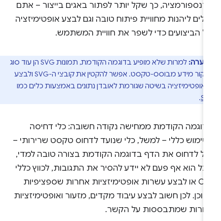
רנספורמציה, כך שקל יותר לפתור באגים בייצור – אתם
ולים ליהנות מחוויית פיתוח טובה וגם לבצע אופטימיזציה
ל הביצועים כדי לשפר את חוויית המשתמש.
הערה:
למרות שלא מופיע בדוגמה הקודמת, תמונות SVG הן עוד סוג
של מקור מידע מבוסס-טקסט. אפשר להקטין את קובצי ה-SVG ולבצע
אופטימיזציה בשיטה שגורמת לאובדן נתונים באמצעות כלים כמו
.
S
דוגמה הקודמת ממחישה נקודה חשובה: כלי דחיסה
שימוש כללי – למשל, כלי שנועד לדחוס טקסט שרירותי –
כול לדחוס את הדף בדוגמה הקודמת בצורה טובה למדי,
ל הוא אף פעם לא יידע להסיר את התגובות, לכווץ כללי
CSS או לבצע עשרות אופטימיזציות אחרות שספציפיות
וכן. לכן חשוב לבצע עיבוד מקדים, מזעור ואופטימיזציות
חרות שמתבססות על הקשר.