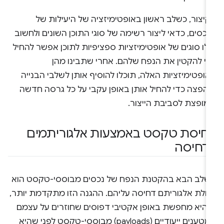
קיצור, כשלב ראשון באופטימיזציה של היעילות של
כסים, כדאי ליצור רשימה של סוגי התוכן השונים ולחשוב
לו סוגים של אופטימיזציות ספציפיות לתוכן אפשר להחיל
די להקטין את הנפח שלהם. אחרי שתבינו מהן
ופטימיזציות האלה, תוכלו להוסיף אותן לשלבי הבנייה
ההפצה כדי להחיל אותן באופן עקבי על כל גרסה חדשה
מופצת לסביבת הייצור.
חיסת טקסט באמצעות אלגוריתמים
דחיסה
שלב הבא בהקטנת הנפח של נכסים מבוססי-טקסט הוא
חלת אלגוריתם דחיסה עליהם. ההגנה הזו מתקדמת יותר,
י היא מחפשת באופן אקטיבי דפוסים שחוזרים על עצמם
במטענים ייעודיים (payloads) מבוססי-טקסט לפני שהיא