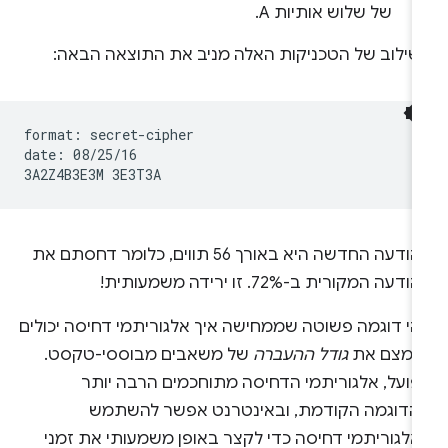
של שלוש אותיות A.
שילוב של הטכניקות האלה מניב את התוצאה הבאה:
format: secret-cipher

date: 08/25/16

ההודעה החדשה היא באורך 56 תווים, כלומר דחסתם את
דעה המקורית ב-72%. זו ירידה משמעותית!
והי דוגמה פשוטה שממחישה איך אלגוריתמי דחיסה יכולים
צמצם את
גודל ההעברה
של משאבים מבוססי-טקסט.
פועל, אלגוריתמי הדחיסה מתוחכמים הרבה יותר
הדוגמה הקודמת, ובאינטרנט אפשר להשתמש
אלגוריתמי דחיסה כדי לקצר באופן משמעותי את זמני