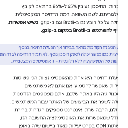
מוכרות. החיסכון נע בין 65% ל-86% בהתאם לקובץ
לאלגוריתם. לשם השוואה, רמת הדחיסה המקסימלית
חלה על כל קובץ גם ב-Brotli וגם ב-gzip.
כשיש אפשרות,
ף להשתמש ב-Brotli במקום ב-gzip.
ב:
הטבלה הקודמת מראה בבירור איך הפעלת דחיסה בנוסף
זציות כמו מזעור יכולה לספק חיסכון נוסף. לא תמיד הדחיסה לבדה הופכת
ות של המיניפיקציה ללא רלוונטיות – זו אופטימיזציה
מצטברת
.
פעלת דחיסה היא אחת מהאופטימיזציות הכי פשוטות
יעילות שאפשר להטמיע. אם אתם לא משתמשים
טכנולוגיה הזו באתר שלכם, אתם מפספסים הזדמנות
דולה לשפר את הביצועים של האתר עבור המשתמשים.
מזלנו, הרבה שרתי אינטרנט מספקים הגדרות ברירת
חדל שמאפשרות את האופטימיזציה החשובה הזו,
ורשתות CDN בפרט יעילות מאוד ביישום שלה באופן