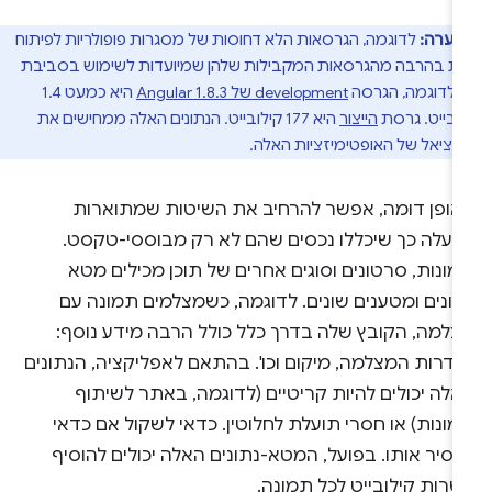
הערה:
לדוגמה, הגרסאות הלא דחוסות של מסגרות פופולריות לפיתוח
ות בהרבה מהגרסאות המקבילות שלהן שמיועדות לשימוש בסביבת
ר. לדוגמה, הגרסה
development של Angular 1.8.3
היא כמעט 1.4
בייט. גרסת
הייצור
היא 177 קילובייט. הנתונים האלה ממחישים את
נציאל של האופטימיזציות האלה.
אופן דומה, אפשר להרחיב את השיטות שמתוארות
מעלה כך שיכללו נכסים שהם לא רק מבוססי-טקסט.
ונות, סרטונים וסוגים אחרים של תוכן מכילים מטא
תונים ומטענים שונים. לדוגמה, כשמצלמים תמונה עם
צלמה, הקובץ שלה בדרך כלל כולל הרבה מידע נוסף:
גדרות המצלמה, מיקום וכו'. בהתאם לאפליקציה, הנתונים
לה יכולים להיות קריטיים (לדוגמה, באתר לשיתוף
ונות) או חסרי תועלת לחלוטין. כדאי לשקול אם כדאי
סיר אותו. בפועל, המטא-נתונים האלה יכולים להוסיף
רות קילובייט לכל תמונה.