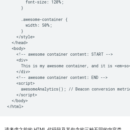
        font-size: 120%;

      }

      .awesome-container {

        width: 50%;

      }

    </style>

  </head>

  <body>

    <!-- awesome container content: START -->

    <div>

      This is my awesome container, and it is <em>so<
    </div>

    <!-- awesome container content: END -->

    <script>

      awesomeAnalytics(); // Beacon conversion metric
    </script>

  </body>

请考虑之前的 HTML 代码段及其包含的三种不同的内容类