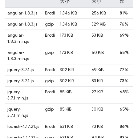
大小
大小
比
angular-1.8.3.js
Brotli
1,346 KiB
256 KiB
81%
angular-1.8.3.js
gzip
1,346 KiB
329 KiB
76%
angular-
Brotli
173 KiB
53 KiB
69%
1.8.3.min.js
angular-
gzip
173 KiB
60 KiB
65%
1.8.3.min.js
jquery-3.7.1.js
Brotli
302 KiB
69 KiB
77%
jquery-3.7.1.js
gzip
302 KiB
83 KiB
73%
jquery-
Brotli
85 KiB
27 KiB
68%
3.7.1.min.js
jquery-
gzip
85 KiB
30 KiB
65%
3.7.1.min.js
lodash-4.17.21.js
Brotli
531 KiB
73 KiB
86%
lodash-4.17.21.js
gzip
531 KiB
94 KiB
82%