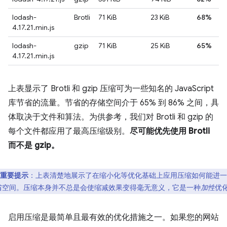
lodash-
Brotli
71 KiB
23 KiB
68%
4.17.21.min.js
lodash-
gzip
71 KiB
25 KiB
65%
4.17.21.min.js
上表显示了 Brotli 和 gzip 压缩可为一些知名的 JavaScript
库节省的流量。节省的存储空间介于 65% 到 86% 之间，具
体取决于文件和算法。为供参考，我们对 Brotli 和 gzip 的
每个文件都应用了最高压缩级别。
尽可能优先使用 Brotli
而不是 gzip。
重要提示
：上表清楚地展示了在缩小化等优化基础上应用压缩如何能进一
省空间。压缩本身并不总是会使缩减效果变得毫无意义，它是一种
加性
优
启用压缩是最简单且最有效的优化措施之一。如果您的网站