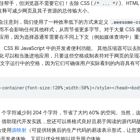
帮手，但浏览器不需要它们！去除 CSS (
/* ... */
)、HTML 
 注释可减少网页及其子资源的总传输大小。
可能会注意到，我们使用了一种效率低下的方式来定义
.awesome-c
而不会影响任何其他样式，从而节省更多字节。对于大量 CSS 
应用，因为选择器通常需要在不同上下文（例如媒体查询中）重
、CSS 和 JavaScript 中的开发者便利功能。 其他压缩器
化
可以
相当激进地应用，只要这些空格或制表符对于网页的呈现
文档中文字运行中的空格，因为它们可确保用户实际看到的内容具有
6 个字符减少到 204 个字符，节省了大约 60% 的空间。当
。借助现代开发实践，您还可以将格式良好且易于阅读的源代码
合使用
源映射
（可提供转换后的生产代码的易读表示形式，让您
的开发者体验，又可以优化性能以提升用户体验。