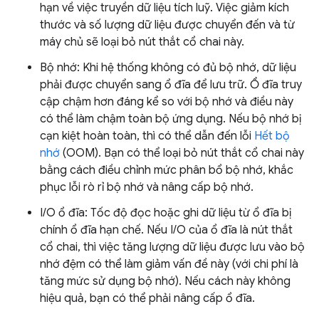
hạn về việc truyền dữ liệu tích luỹ. Việc giảm kích
thước và số lượng dữ liệu được chuyển đến và từ
máy chủ sẽ loại bỏ nút thắt cổ chai này.
Bộ nhớ: Khi hệ thống không có đủ bộ nhớ, dữ liệu
phải được chuyển sang ổ đĩa để lưu trữ. Ổ đĩa truy
cập chậm hơn đáng kể so với bộ nhớ và điều này
có thể làm chậm toàn bộ ứng dụng. Nếu bộ nhớ bị
cạn kiệt hoàn toàn, thì có thể dẫn đến lỗi
Hết bộ
nhớ
(OOM). Bạn có thể loại bỏ nút thắt cổ chai này
bằng cách điều chỉnh mức phân bổ bộ nhớ, khắc
phục lỗi rò rỉ bộ nhớ và nâng cấp bộ nhớ.
I/O ổ đĩa: Tốc độ đọc hoặc ghi dữ liệu từ ổ đĩa bị
chính ổ đĩa hạn chế. Nếu I/O của ổ đĩa là nút thắt
cổ chai, thì việc tăng lượng dữ liệu được lưu vào bộ
nhớ đệm có thể làm giảm vấn đề này (với chi phí là
tăng mức sử dụng bộ nhớ). Nếu cách này không
hiệu quả, bạn có thể phải nâng cấp ổ đĩa.