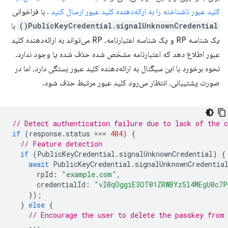
کلید عبور ناشناخته را به ارائه‌دهنده کلید عبور ارسال کنید
. با فراخوانی
PublicKeyCredential.signalUnknownCredential()
با
یک شناسه RP و یک شناسه اعتبارنامه، RP می‌تواند به ارائه‌دهنده کلید
عبور اطلاع دهد که اعتبارنامه مشخص شده حذف شده یا وجود ندارد.
نحوه برخورد با این سیگنال به ارائه‌دهنده کلید عبور بستگی دارد، اما در
صورت پشتیبانی، انتظار می‌رود کلید عبور مرتبط حذف شود.
// Detect authentication failure due to lack of the c
if
(
response
.
status
===
404
)
{
// Feature detection
if
(
PublicKeyCredential
.
signalUnknownCredential
)
{
await
PublicKeyCredential
.
signalUnknownCredentia
rpId
:
"example.com"
,
credentialId
:
"vI0qOggiE3OT01ZRWBYz5l4MEgU0c7
});
}
else
{
// Encourage the user to delete the passkey from
...