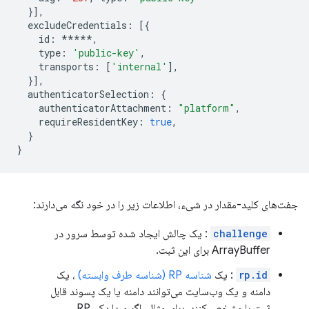
}],
excludeCredentials
:
[{
id
:
*****
,
type
:
'public-key'
,
transports
:
[
'internal'
],
}],
authenticatorSelection
:
{
authenticatorAttachment
:
"platform"
,
requireResidentKey
:
true
,
}
}
جفت‌های کلید-مقدار در شیء، اطلاعات زیر را در خود نگه می‌دارند:
challenge
: یک چالش ایجاد شده توسط سرور در
ArrayBuffer برای این ثبت.
rp.id
: یک
شناسه RP (شناسه طرف وابسته)
، یک
دامنه و یک وب‌سایت می‌توانند دامنه یا یک پسوند قابل
ثبت را مشخص کنند. برای مثال، اگر مبدا یک RP،