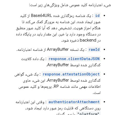
شیء اعتبارنامه کلید عمومی شامل ویژگی‌های زیر است:
id
: یک شناسه رمزگذاری شده Base64URL از کلید
عبور ایجاد شده. این شناسه به مرورگر کمک می‌کند تا
هنگام احراز هویت، تشخیص دهد که آیا کلید عبور منطبق
در دستگاه وجود دارد یا خیر. این مقدار باید در پایگاه داده
در backend ذخیره شود.
rawId
: یک نسخه ArrayBuffer از شناسه اعتبارنامه.
response.clientDataJSON
: یک داده کلاینت
کدگذاری شده توسط ArrayBuffer.
response.attestationObject
: یک شیء گواهی
کدگذاری شده توسط ArrayBuffer. این شیء حاوی
اطلاعات مهمی مانند شناسه RP، پرچم‌ها و کلید عمومی
است.
authenticatorAttachment
: وقتی این اعتبارنامه
روی دستگاهی که قابلیت رمز عبور دارد ایجاد شود،
"platform"
را برمی‌گرداند.