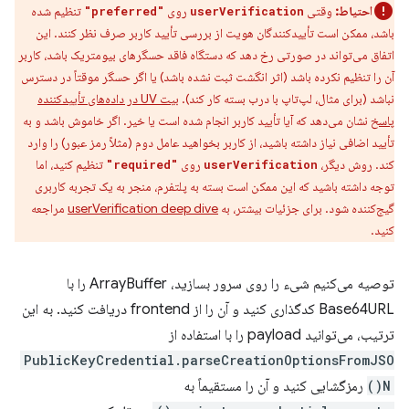
احتیاط:
وقتی
روی
تنظیم شده
"preferred"
userVerification
باشد، ممکن است تأییدکنندگان هویت از بررسی تأیید کاربر صرف نظر کنند. این
اتفاق می‌تواند در صورتی رخ دهد که دستگاه فاقد حسگرهای بیومتریک باشد، کاربر
آن را تنظیم نکرده باشد (اثر انگشت ثبت نشده باشد) یا اگر حسگر موقتاً در دسترس
نباشد (برای مثال، لپ‌تاپ با درب بسته کار کند).
بیت UV در داده‌های تأییدکننده
پاسخ
نشان می‌دهد که آیا تأیید کاربر انجام شده است یا خیر. اگر خاموش باشد و به
تأیید اضافی نیاز داشته باشید، از کاربر بخواهید عامل دوم (مثلاً رمز عبور) را وارد
کند. روش دیگر،
روی
تنظیم کنید، اما
"required"
userVerification
توجه داشته باشید که این ممکن است بسته به پلتفرم، منجر به یک تجربه کاربری
گیج‌کننده شود. برای جزئیات بیشتر، به
userVerification deep dive
مراجعه
کنید.
توصیه می‌کنیم شیء را روی سرور بسازید، ArrayBuffer را با
Base64URL کدگذاری کنید و آن را از frontend دریافت کنید. به این
ترتیب، می‌توانید payload را با استفاده از
PublicKeyCredential.parseCreationOptionsFromJSO
N()
رمزگشایی کنید و آن را مستقیماً به