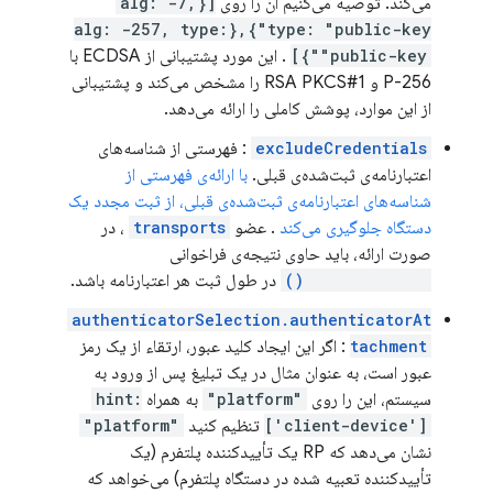
می‌کند. توصیه می‌کنیم آن را روی
[{alg: -7,
type: "public-key"},{alg: -257, type:
"public-key"}]
. این مورد پشتیبانی از ECDSA با
P-256 و RSA PKCS#1 را مشخص می‌کند و پشتیبانی
از این موارد، پوشش کاملی را ارائه می‌دهد.
excludeCredentials
: فهرستی از شناسه‌های
اعتبارنامه‌ی ثبت‌شده‌ی قبلی.
با ارائه‌ی فهرستی از
شناسه‌های اعتبارنامه‌ی ثبت‌شده‌ی قبلی، از ثبت مجدد یک
دستگاه جلوگیری می‌کند
. عضو
transports
، در
صورت ارائه، باید حاوی نتیجه‌ی فراخوانی
getTransports()
در طول ثبت هر اعتبارنامه باشد.
authenticatorSelection.authenticatorAt
tachment
: اگر این ایجاد کلید عبور، ارتقاء از یک رمز
عبور است، به عنوان مثال در یک تبلیغ پس از ورود به
سیستم، این را روی
"platform"
به همراه
hint:
['client-device']
تنظیم کنید
"platform"
نشان می‌دهد که RP یک تأییدکننده پلتفرم (یک
تأییدکننده تعبیه شده در دستگاه پلتفرم) می‌خواهد که