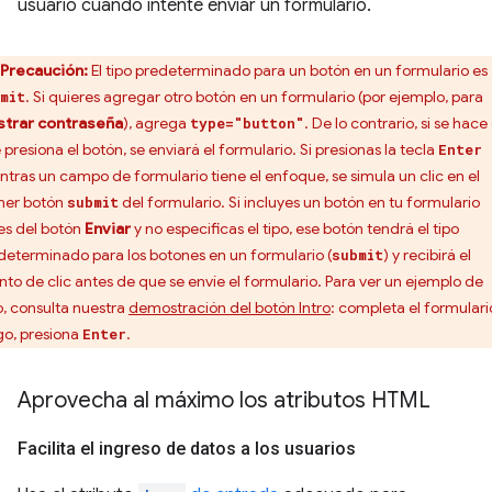
usuario cuando intente enviar un formulario.
Precaución:
El tipo predeterminado para un botón en un formulario es
. Si quieres agregar otro botón en un formulario (por ejemplo, para
mit
trar contraseña
), agrega
. De lo contrario, si se hace 
type="button"
 presiona el botón, se enviará el formulario. Si presionas la tecla
Enter
ntras un campo de formulario tiene el enfoque, se simula un clic en el
mer botón
del formulario. Si incluyes un botón en tu formulario
submit
es del botón
Enviar
y no especificas el tipo, ese botón tendrá el tipo
determinado para los botones en un formulario (
) y recibirá el
submit
nto de clic antes de que se envíe el formulario. Para ver un ejemplo de
o, consulta nuestra
demostración del botón Intro
: completa el formulario
go, presiona
.
Enter
Aprovecha al máximo los atributos HTML
Facilita el ingreso de datos a los usuarios