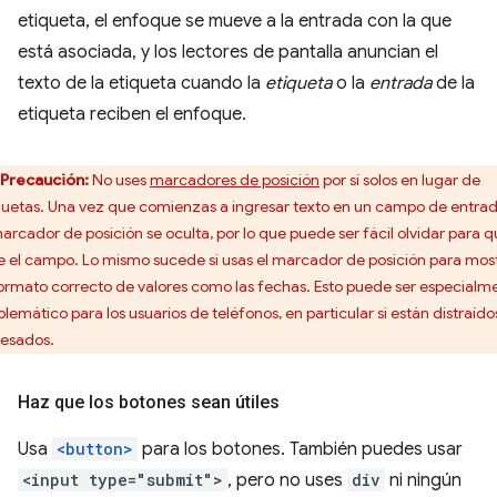
etiqueta, el enfoque se mueve a la entrada con la que
está asociada, y los lectores de pantalla anuncian el
texto de la etiqueta cuando la
etiqueta
o la
entrada
de la
etiqueta reciben el enfoque.
Precaución:
No uses
marcadores de posición
por sí solos en lugar de
quetas. Una vez que comienzas a ingresar texto en un campo de entrad
marcador de posición se oculta, por lo que puede ser fácil olvidar para 
ve el campo. Lo mismo sucede si usas el marcador de posición para mos
formato correcto de valores como las fechas. Esto puede ser especialm
blemático para los usuarios de teléfonos, en particular si están distraído
resados.
Haz que los botones sean útiles
Usa
<button>
para los botones. También puedes usar
<input type="submit">
, pero no uses
div
ni ningún