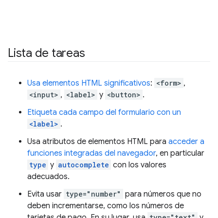
Lista de tareas
Usa elementos HTML significativos
:
<form>
,
<input>
,
<label>
y
<button>
.
Etiqueta cada campo del formulario con un
<label>
.
Usa atributos de elementos HTML para
acceder a
funciones integradas del navegador
, en particular
type
y
autocomplete
con los valores
adecuados.
Evita usar
type="number"
para números que no
deben incrementarse, como los números de
tarjetas de pago. En su lugar, usa
type="text"
y