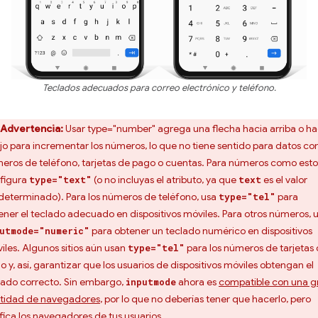
Teclados adecuados para correo electrónico y teléfono.
Advertencia:
Usar type="number" agrega una flecha hacia arriba o ha
jo para incrementar los números, lo que no tiene sentido para datos c
eros de teléfono, tarjetas de pago o cuentas. Para números como esto
figura
(o no incluyas el atributo, ya que
es el valor
type="text"
text
determinado). Para los números de teléfono, usa
para
type="tel"
ener el teclado adecuado en dispositivos móviles. Para otros números, 
para obtener un teclado numérico en dispositivos
utmode="numeric"
iles. Algunos sitios aún usan
para los números de tarjetas
type="tel"
o y, así, garantizar que los usuarios de dispositivos móviles obtengan el
lado correcto. Sin embargo,
ahora es
compatible con una g
inputmode
tidad de navegadores
, por lo que no deberías tener que hacerlo, pero
ifica los navegadores de tus usuarios.