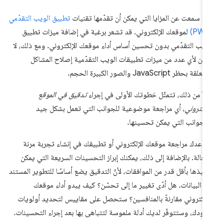
ما سمعت عن المزايا التي يمكن أن تقدّمها تقنيات
تطبيق الويب التقدّمي
لموقعك الإلكتروني. قد تشعر برغبة في إضافة ميزات تطبيق
ويب التقدّمي بدون تحسين أساس أداء موقعك الإلكتروني. ومع ذلك، لا
كن لأي عدد من ميزات تطبيقات الويب التقدّمية إصلاح المشاكل
لقة بحظر JavaScript والصور الكبيرة الحجم.
لاً من ذلك، تتمثّل خطوتك الأولى في إجراء
تدقيق في الموقع
إلكتروني
، أي مراجعة موضوعية للجوانب التي تعمل بشكل جيد
لجوانب التي يمكن تحسينها.
اعدك مراجعة موقعك الإلكتروني أو تطبيقك في إنشاء تجربة مرنة
عّالة. بالإضافة إلى ذلك، يمكنك إبراز التحسينات السريعة التي يمكن
فيذها بأقل قدر من الموافقات، لأنّ التدقيق يضع أساسًا للتطوير المستند
ى البيانات. هل أدّى تغيير ما إلى تحسّن؟ كيف يبدو أداء موقعك
إلكتروني مقارنةً بالمنافسين؟ ستحصل على مقاييس لتحديد أولويات
ودك، وستتوفّر لديك أدلة ملموسة لتتباهى بها بعد إجراء التحسينات.