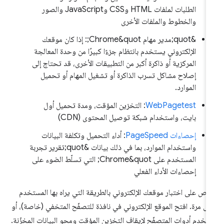
الطلبات لملفات HTML وCSS وJavaScript والصور
والخطوط والملفات الأخرى
&quot;مدير مهام Chrome&quot;: إذا كان موقعك
الإلكتروني يستخدم بانتظام جزءًا كبيرًا من وحدة المعالجة
المركزية أو ذاكرة أكبر من التطبيقات الأخرى، قد تحتاج إلى
إصلاح مشاكل تسرب الذاكرة أو تشغيل المهام أو تحميل
الموارد.
WebPagetest
: التخزين المؤقت، ومدة تحميل أول
بايت، واستخدام شبكة توصيل المحتوى (CDN)
إحصاءات PageSpeed
: أداء التحميل وتكلفة البيانات
واستخدام الموارد، بما في ذلك بيانات &quot;تقرير تجربة
المستخدم على Chrome&quot; التي تسلّط الضوء على
إحصاءات الأداء الفعلي
رص على اختبار موقعك الإلكتروني بالطريقة التي يراه بها المستخدم
ول مرة. افتح الموقع الإلكتروني في نافذة للتصفّح المتخفي (خاصة)، أو
تخدِم أدوات المتصفّح لإيقاف التخزين المؤقت ومحو البيانات المخزّنة.