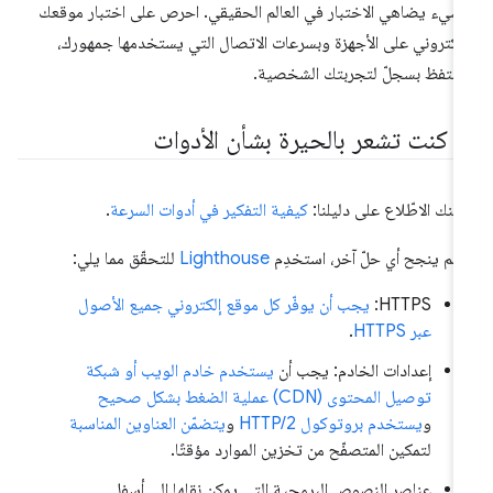
 شيء يضاهي الاختبار في العالم الحقيقي. احرص على اختبار موقعك
إلكتروني على الأجهزة وبسرعات الاتصال التي يستخدمها جمهورك،
حتفظ بسجلّ لتجربتك الشخصية.
ذا كنت تشعر بالحيرة بشأن الأدوات
كنك الاطّلاع على دليلنا:
كيفية التفكير في أدوات السرعة
.
ا لم ينجح أي حلّ آخر، استخدِم
Lighthouse
للتحقّق مما يلي:
‫HTTPS:
يجب أن يوفّر كل موقع إلكتروني جميع الأصول
عبر HTTPS
.
إعدادات الخادم: يجب أن
يستخدم خادم الويب أو شبكة
توصيل المحتوى (CDN) عملية الضغط بشكل صحيح
و
يستخدم بروتوكول HTTP/2
و
يتضمّن العناوين المناسبة
لتمكين المتصفّح من تخزين الموارد مؤقتًا.
عناصر النصوص البرمجية التي يمكن نقلها إلى أسفل