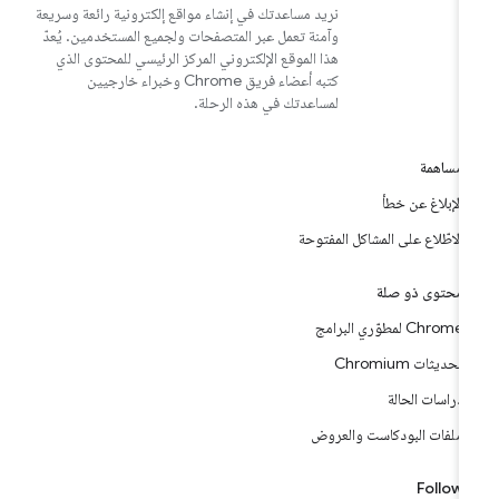
نريد مساعدتك في إنشاء مواقع إلكترونية رائعة وسريعة
وآمنة تعمل عبر المتصفحات ولجميع المستخدمين. يُعدّ
هذا الموقع الإلكتروني المركز الرئيسي للمحتوى الذي
كتبه أعضاء فريق Chrome وخبراء خارجيين
لمساعدتك في هذه الرحلة.
مساهمة
الإبلاغ عن خطأ
الاطّلاع على المشاكل المفتوحة
محتوى ذو صلة
Chrome لمطوّري البرامج
تحديثات Chromium
دراسات الحالة
ملفات البودكاست والعروض
Follow