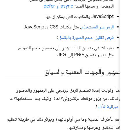
الصفحة أو منحها السمة
async أو defer
JavaScript والمكتبات التي يمكن إزالتها
الرمز غير المستخدَم
، مثل مكتبات CSS وJavaScript
فرص تقليل حجم الصورة بالبكسل
:
تغييرات في تنسيق الملف تؤدي إلى تحسين حجم الصورة،
مثل تغيير تنسيق PNG إلى JPG
لجمهور والجهات المعنية والسياق
تمد أولويات إعادة تصميم الرمز البرمجي على الجمهور والمحتوى
لوظائف. من يزور موقعك الإلكتروني؟ لماذا وكيف يتم استخدامها؟ ما
ي
ميزانية الأداء
؟
 هم الأطراف المعنية وما هي أولوياتهم؟ ويؤثّر ذلك في طريقة تنظيم
انات التدقيق وعرضها ومشاركتها.