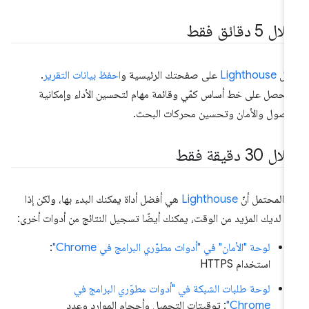
ل 5 دقائق فقط
ِّل
Lighthouse
على صفحتك الرئيسية و
احفظ بيانات التقرير
.
حصل على خط أساس كمّي وقائمة مهام لتحسين الأداء وإمكانية
وصول والأمان وتحسين محركات البحث.
ل 30 دقيقة فقط
 المحتمل أنّ
Lighthouse
هي أفضل أداة يمكنك البدء بها، ولكن إذا
ن لديك المزيد من الوقت، يمكنك أيضًا تسجيل النتائج من أدوات أخرى:
لوحة "الأمان" في "أدوات مطوّري البرامج في Chrome"
:
استخدام HTTPS
لوحة طلبات الشبكة في "أدوات مطوّري البرامج في
Chrome"
: توقيتات التحميل وأحجام الموارد وعدد