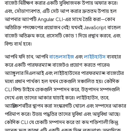
বাজেট নিরীক্ষণ করার একটি সুবিধাজনক উপায় অফার করে।
এবং, সৌভাগ্যবশত, এটি সেট আপ করার দ্রুততম উপায় হল
আপনার অ্যাপটি Angular CLI-এর সাথে তৈরি করা—কোন
অতিরিক্ত পদক্ষেপের প্রয়োজন নেই! যখনই JavaScript বান্ডেল
বাজেট অতিক্রম করে, প্রসেসটি কোড 1 দিয়ে প্রস্থান করবে, এবং
বিল্ড ব্যর্থ হবে।
আপনি যদি চান, আপনি
বান্ডেলসাইজ
এবং
লাইটহাউস
ব্যবহার
করে একটি পারফরম্যান্স বাজেটও প্রয়োগ করতে পারেন৷
অ্যাঙ্গুলার সিএলআই এবং লাইটহাউসের পারফরম্যান্স বাজেটের
মধ্যে প্রধান পার্থক্য হল যখন চেকগুলি সঞ্চালিত হয়। কৌণিক
CLI বিল্ড টাইমে চেকগুলি সম্পাদন করে, উত্পাদন সম্পদগুলি
দেখে এবং তাদের আকার যাচাই করে। লাইটহাউস, তবে,
অ্যাপ্লিকেশনটির স্থাপন করা সংস্করণটি খোলে এবং সম্পদের আকার
পরিমাপ করে। উভয় পদ্ধতির তাদের সুবিধা এবং অসুবিধা আছে।
কৌণিক CLI যে চেকটি সম্পাদন করে তা কম শক্তিশালী কিন্তু
অনেক দ্রুত কারণ এটি একটি একক ডিস্ক লুকআপ। অন্যদিকে,