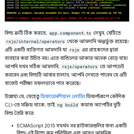
বিল্ড ত্রুটি ঠিক করতে,
app.component.ts
দেখুন, যেটিতে
rxjs/internal/operators
থেকে আমদানি অন্তর্ভুক্ত রয়েছে।
এটি একটি ব্যক্তিগত আমদানি যা
rxjs
এর গ্রাহকদের দ্বারা
ব্যবহার করা উচিত নয়। এতে বান্ডিলের আকার অনেক বেড়ে যায়!
আপনি যখন সঠিক আমদানি,
rxjs/operators
তে আপডেট
করবেন এবং বিল্ডটি আবার চালান, আপনি দেখতে পাবেন যে এটি
বাজেট পরীক্ষা সফলভাবে পাস করেছে।
উল্লেখ্য যে, যেহেতু
ডিফারেনশিয়াল লোডিং
ডিফল্টরূপে কৌণিক
CLI-তে সক্রিয় থাকে, তাই
ng build
কমান্ড অ্যাপটির দুটি
বিল্ড তৈরি করে:
ECMAScript 2015 সমর্থন
সহ
ব্রাউজারগুলির জন্য একটি
বিল্ড৷ এই বিল্ডে কম পলিফিল এবং আরও আধুনিক