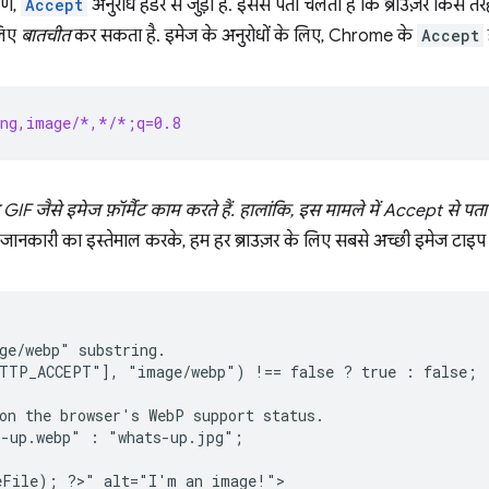
रण,
Accept
अनुरोध हेडर से जुड़ा है. इससे पता चलता है कि ब्राउज़र किस त
लिए
बातचीत
कर सकता है. इमेज के अनुरोधों के लिए, Chrome के
Accept
png,image/*,*/*;q=0.8
F जैसे इमेज फ़ॉर्मैट काम करते हैं. हालांकि, इस मामले में Accept से पता 
ानकारी का इस्तेमाल करके, हम हर ब्राउज़र के लिए सबसे अच्छी इमेज टाइप 
ge/webp" substring.
HTTP_ACCEPT"], "image/webp") !== false ? true : false;
on the browser's WebP support status.
s-up.webp" : "whats-up.jpg";
eFile); ?>" alt="I'm an image!">