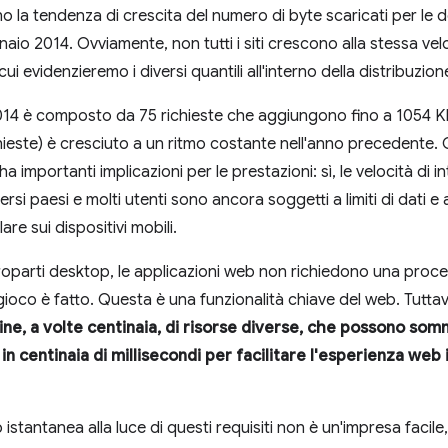
rano la tendenza di crescita del numero di byte scaricati per le d
io 2014. Ovviamente, non tutti i siti crescono alla stessa vel
ui evidenzieremo i diversi quantili all'interno della distribuzion
2014 è composto da 75 richieste che aggiungono fino a 1054 KB di
chieste) è cresciuto a un ritmo costante nell'anno precedente
importanti implicazioni per le prestazioni: sì, le velocità di
ersi paesi e molti utenti sono ancora soggetti a limiti di dati e a
re sui dispositivi mobili.
roparti desktop, le applicazioni web non richiedono una proced
l gioco è fatto. Questa è una funzionalità chiave del web. Tuttav
e, a volte centinaia, di risorse diverse, che possono som
 centinaia di millisecondi per facilitare l'esperienza web
stantanea alla luce di questi requisiti non è un'impresa facile