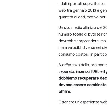
I dati riportati sopra illust
web tra gennaio 2013 e genna
quantità di dati, motivo per c
Un sito medio all'inizio del 
numero totale di byte (e ri
dovrebbe sorprendere, ma ha 
ma a velocità diverse nei div
consumo costosi, in particola
A differenza delle loro cont
separata: inserisci l'URL e i
dobbiamo recuperare decin
devono essere combinate in
offrire.
Ottenere un'esperienza web i