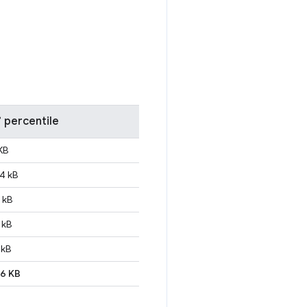
 percentile
KB
4 kB
 kB
 kB
 kB
6 KB