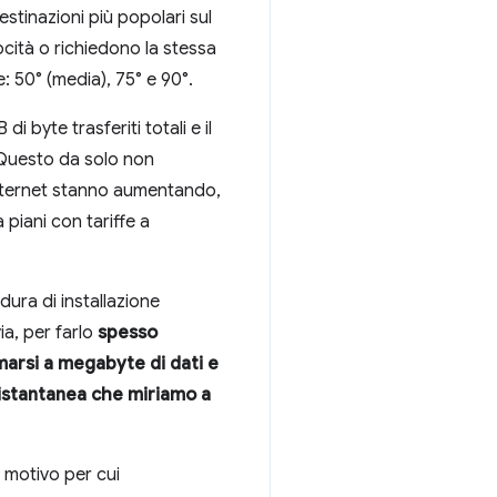
estinazioni più popolari sul
ocità o richiedono la stessa
e: 50° (media), 75° e 90°.
 byte trasferiti totali e il
. Questo da solo non
 internet stanno aumentando,
 piani con tariffe a
ura di installazione
ia, per farlo
spesso
marsi a megabyte di dati e
 istantanea che miriamo a
, motivo per cui