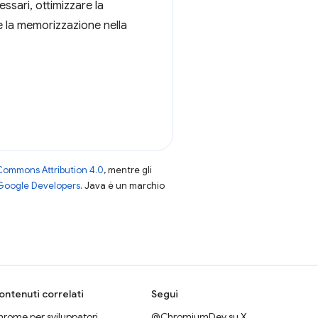
ssari, ottimizzare la
re la memorizzazione nella
Commons Attribution 4.0
, mentre gli
 Google Developers
. Java è un marchio
ontenuti correlati
Segui
rome per sviluppatori
@ChromiumDev su X