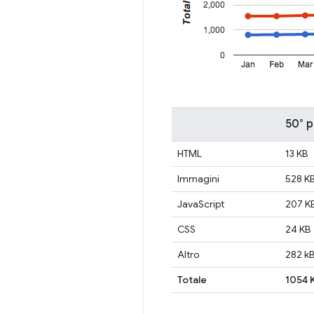
50° p
HTML
13 KB
Immagini
528 K
JavaScript
207 K
CSS
24 KB
Altro
282 k
Totale
1054 