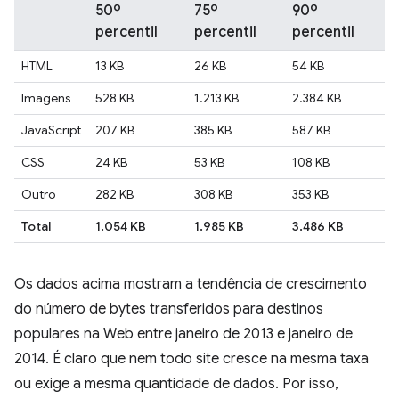
50º
75º
90º
percentil
percentil
percentil
HTML
13 KB
26 KB
54 KB
Imagens
528 KB
1.213 KB
2.384 KB
JavaScript
207 KB
385 KB
587 KB
CSS
24 KB
53 KB
108 KB
Outro
282 KB
308 KB
353 KB
Total
1.054 KB
1.985 KB
3.486 KB
Os dados acima mostram a tendência de crescimento
do número de bytes transferidos para destinos
populares na Web entre janeiro de 2013 e janeiro de
2014. É claro que nem todo site cresce na mesma taxa
ou exige a mesma quantidade de dados. Por isso,