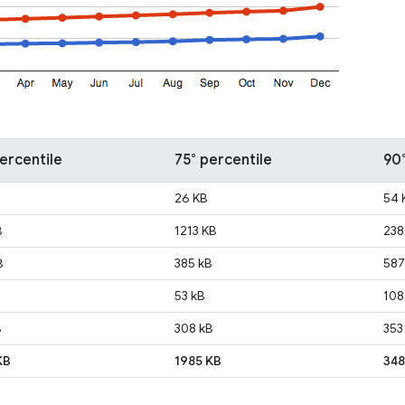
ercentile
75° percentile
90°
26 KB
54 
B
1213 KB
238
B
385 kB
587
53 kB
108
B
308 kB
353
KB
1985 KB
348