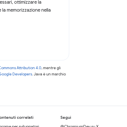
ssari, ottimizzare la
re la memorizzazione nella
Commons Attribution 4.0
, mentre gli
 Google Developers
. Java è un marchio
ontenuti correlati
Segui
rome per sviluppatori
@ChromiumDev su X