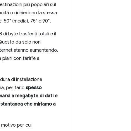
estinazioni più popolari sul
ocità o richiedono la stessa
e: 50° (media), 75° e 90°.
 byte trasferiti totali e il
. Questo da solo non
 internet stanno aumentando,
 piani con tariffe a
ura di installazione
ia, per farlo
spesso
marsi a megabyte di dati e
 istantanea che miriamo a
, motivo per cui