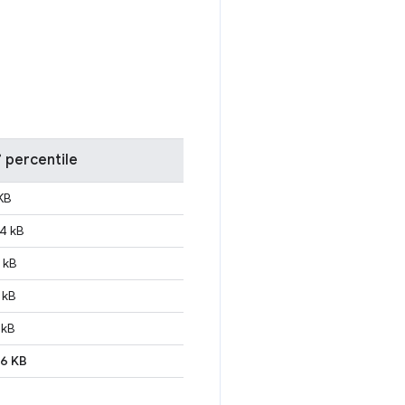
 percentile
KB
4 kB
 kB
 kB
 kB
6 KB