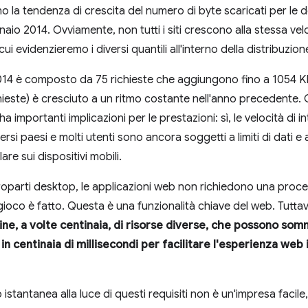
rano la tendenza di crescita del numero di byte scaricati per le d
io 2014. Ovviamente, non tutti i siti crescono alla stessa vel
ui evidenzieremo i diversi quantili all'interno della distribuzion
2014 è composto da 75 richieste che aggiungono fino a 1054 KB di
chieste) è cresciuto a un ritmo costante nell'anno precedente
importanti implicazioni per le prestazioni: sì, le velocità di
ersi paesi e molti utenti sono ancora soggetti a limiti di dati e a
re sui dispositivi mobili.
roparti desktop, le applicazioni web non richiedono una proced
l gioco è fatto. Questa è una funzionalità chiave del web. Tuttav
e, a volte centinaia, di risorse diverse, che possono som
 centinaia di millisecondi per facilitare l'esperienza web
stantanea alla luce di questi requisiti non è un'impresa facile