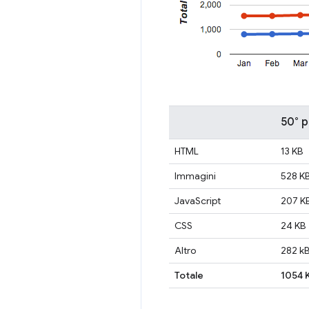
50° p
HTML
13 KB
Immagini
528 K
JavaScript
207 K
CSS
24 KB
Altro
282 k
Totale
1054 