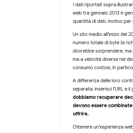
I dati riportati sopra illust
web tra gennaio 2013 e genna
quantità di dati, motivo per c
Un sito medio all'inizio del 
numero totale di byte (e ri
dovrebbe sorprendere, ma ha 
ma a velocità diverse nei div
consumo costosi, in particola
A differenza delle loro cont
separata: inserisci l'URL e i
dobbiamo recuperare decin
devono essere combinate in
offrire.
Ottenere un'esperienza web i