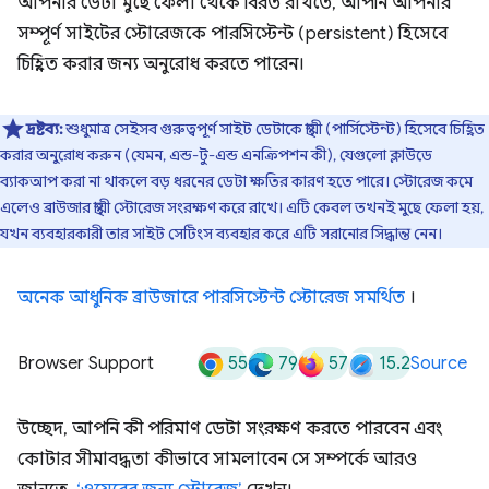
আপনার ডেটা মুছে ফেলা থেকে বিরত রাখতে, আপনি আপনার
সম্পূর্ণ সাইটের স্টোরেজকে পারসিস্টেন্ট (persistent) হিসেবে
চিহ্নিত করার জন্য অনুরোধ করতে পারেন।
দ্রষ্টব্য:
শুধুমাত্র সেইসব গুরুত্বপূর্ণ সাইট ডেটাকে স্থায়ী (পার্সিস্টেন্ট) হিসেবে চিহ্নিত
করার অনুরোধ করুন (যেমন, এন্ড-টু-এন্ড এনক্রিপশন কী), যেগুলো ক্লাউডে
ব্যাকআপ করা না থাকলে বড় ধরনের ডেটা ক্ষতির কারণ হতে পারে। স্টোরেজ কমে
এলেও ব্রাউজার স্থায়ী স্টোরেজ সংরক্ষণ করে রাখে। এটি কেবল তখনই মুছে ফেলা হয়,
যখন ব্যবহারকারী তার সাইট সেটিংস ব্যবহার করে এটি সরানোর সিদ্ধান্ত নেন।
অনেক আধুনিক ব্রাউজারে পারসিস্টেন্ট স্টোরেজ সমর্থিত
।
55
79
57
15.2
Browser Support
Source
উচ্ছেদ, আপনি কী পরিমাণ ডেটা সংরক্ষণ করতে পারবেন এবং
কোটার সীমাবদ্ধতা কীভাবে সামলাবেন সে সম্পর্কে আরও