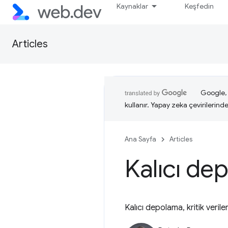
Kaynaklar
Keşfedin
Articles
Google, i
kullanır. Yapay zeka çevirilerinde 
Ana Sayfa
Articles
Kalıcı de
Kalıcı depolama, kritik verile