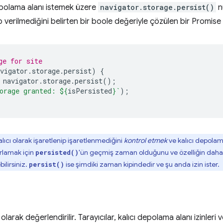
ı depolama alanı istemek üzere
navigator.storage.persist()
n
ip verilmediğini belirten bir boole değeriyle çözülen bir Promis
ge for site
vigator
.
storage
.
persist
)
{
navigator
.
storage
.
persist
();
orage granted: 
${
isPersisted
}
`
);
lıcı olarak işaretlenip işaretlenmediğini
kontrol etmek
ve kalıcı depolam
ırlamak için
'ün geçmiş zaman olduğunu ve özelliğin daha 
persisted()
ilirsiniz.
ise şimdiki zaman kipindedir ve şu anda izin ister.
persist()
olarak değerlendirilir. Tarayıcılar, kalıcı depolama alanı izinler