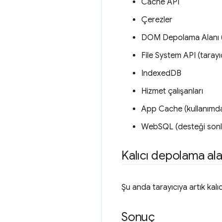
Cache API
Çerezler
DOM Depolama Alanı (
File System API (taray
IndexedDB
Hizmet çalışanları
App Cache (kullanımdan 
WebSQL (desteği sonlan
Kalıcı depolama ala
Şu anda tarayıcıya artık kalı
Sonuç