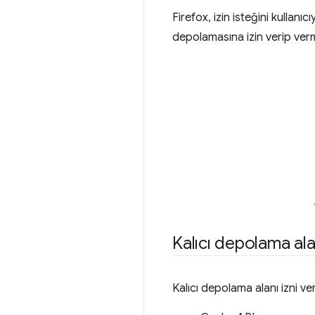
Firefox, izin isteğini kullanı
depolamasına izin verip verm
Kalıcı depolama ala
Kalıcı depolama alanı izni ve