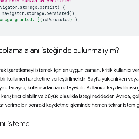
has been marked as persistent
vigator
.
storage
.
persist
)
{
navigator
.
storage
.
persisted
();
orage granted: 
${
isPersisted
}
`
);
polama alanı isteğinde bulunmalıyım?
ak işaretlemeyi istemek için en uygun zaman, kritik kullanıcı veri
 bir kullanıcı hareketine yerleştirilmelidir. Sayfa yüklenirken 
n. Tarayıcı, kullanıcıdan izin isteyebilir. Kullanıcı, kaydedilmes
arıştırıcı olabilir ve büyük olasılıkla isteği reddeder. Ayrıca, 
rar verirse bir sonraki kaydetme işleminde hemen tekrar istem 
nı isteme