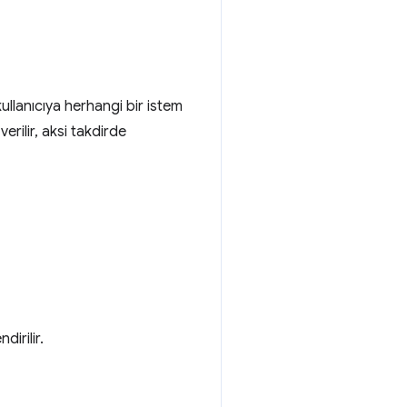
ullanıcıya herhangi bir istem
erilir, aksi takdirde
dirilir.