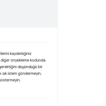
lerini kaydettiğiniz
veya diğer önyükleme kodunda
i gerektiğini düşündüğü bir
çok sık istem göndermeyin.
göstermeyin.