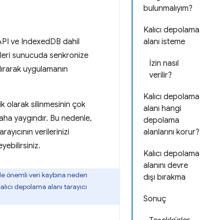
bulunmalıyım?
Kalıcı depolama
 API ve IndexedDB dahil
alanı isteme
ileri sunucuda senkronize
İzin nasıl
ldırarak uygulamanın
verilir?
Kalıcı depolama
k olarak silinmesinin çok
alanı hangi
aha yaygındır. Bu nedenle,
depolama
arayıcının verilerinizi
alanlarını korur?
yebilirsiniz.
Kalıcı depolama
alanını devre
rde önemli veri kaybına neden
dışı bırakma
kalıcı depolama alanı tarayıcı
Sonuç