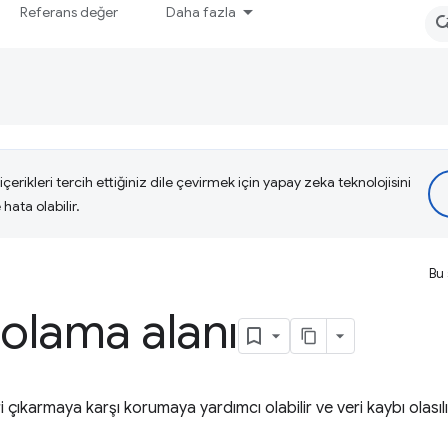
Referans değer
Daha fazla
çerikleri tercih ettiğiniz dile çevirmek için yapay zeka teknolojisini
hata olabilir.
Bu 
polama alanı
ri çıkarmaya karşı korumaya yardımcı olabilir ve veri kaybı olasılığ