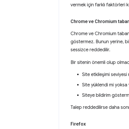
vermek için farklı faktörleri ku
Chrome ve Chromium tabanlı
Chrome ve Chromium tabanlı di
göstermez. Bunun yerine, bir 
sessizce reddedilir.
Bir sitenin önemli olup olmadı
Site etkileşimi seviyes
Site yüklendi mi yoksa 
Siteye bildirim gösterme
Talep reddedilirse daha sonra 
Firefox