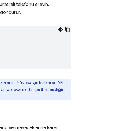
umaralı telefonu arayın.
e döndürür.
a alanını
istemek
için kullanılan API
önce devam ettirilip
ettirilmediğini
i verip vermeyeceklerine karar